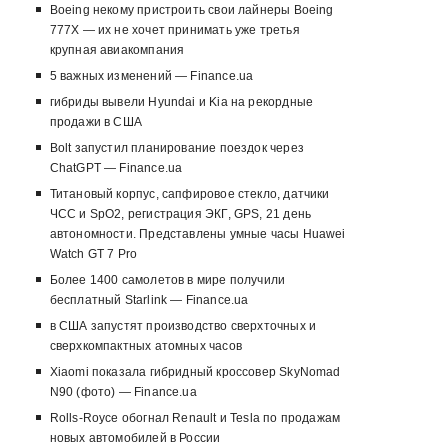
Boeing некому пристроить свои лайнеры Boeing
777X — их не хочет принимать уже третья
крупная авиакомпания
5 важных изменений — Finance.ua
гибриды вывели Hyundai и Kia на рекордные
продажи в США
Bolt запустил планирование поездок через
ChatGPT — Finance.ua
Титановый корпус, сапфировое стекло, датчики
ЧСС и SpO2, регистрация ЭКГ, GPS, 21 день
автономности. Представлены умные часы Huawei
Watch GT 7 Pro
Более 1400 самолетов в мире получили
бесплатный Starlink — Finance.ua
в США запустят производство сверхточных и
сверхкомпактных атомных часов
Xiaomi показала гибридный кроссовер SkyNomad
N90 (фото) — Finance.ua
Rolls-Royce обогнал Renault и Tesla по продажам
новых автомобилей в России