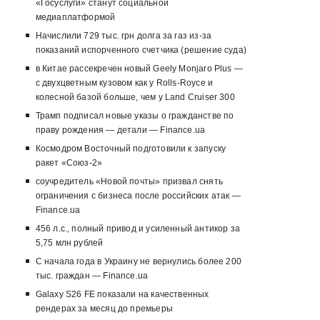
«Госуслуги» станут социальной
медиаплатформой
Начислили 729 тыс. грн долга за газ из-за
показаний испорченного счетчика (решение суда)
в Китае рассекречен новый Geely Monjaro Plus —
с двухцветным кузовом как у Rolls-Royce и
колесной базой больше, чем у Land Cruiser 300
Трамп подписал новые указы о гражданстве по
праву рождения — детали — Finance.ua
Космодром Восточный подготовили к запуску
ракет «Союз-2»
соучредитель «Новой почты» призвал снять
ограничения с бизнеса после российских атак —
Finance.ua
456 л.с., полный привод и усиленный антикор за
5,75 млн рублей
С начала года в Украину не вернулись более 200
тыс. граждан — Finance.ua
Galaxy S26 FE показали на качественных
рендерах за месяц до премьеры