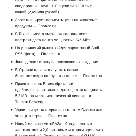
и очень просторный салон. Флагманский
внедорожник Haval H10 оценили в 210 тыс.
юаней (2,45 млн рублей)
Apple планирует повысить цены на ключевые
продукты — Finance.ua
В Техасе вместо выставочного комплекса
построят дата-центр мощностью 245 МВт
На украинский рынок выйдет заряженный Audi
RS5 (фото) — Finance.ua
Jaunt делает ставку на пассивное охлаждение
В Украине начали выпускать новые
бетономиксеры на грузовых шасси — Finance.ua
Правительство Великобритании
одобрило строительство дата-центра мощностью
5,2 МВт на месте исторической пивоварни
Truman Brewery
Украина ищет альтернативы портам Одессы для
экспорта зерна — Finance.ua
Новый минивэн АвтоВАЗа с 9-ступенчатым
«автоматом» и 2,0-литровым мотором оценили в