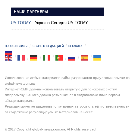
НАШИ ПАРТНЁРЫ
UA.TODAY
- Украина Сегодня UA.TODAY
ПРЕСС-РЕЛИЗЫ
СВЯЗЬ С РЕДАКЦИЕЙ
РЕКЛАМА
Использование любых материалов сайта разрешается при условии ссылки на
global-news.com.ua
Интернет-СМИ должны использовать открытую для поисковых систем
гиперссылку. Ссылка должна размещаться в подзаголовке или в первом
абзаце материала.
Редакция может не разделять точку зрения авторов статей и ответственности
за содержание републицируемых материалов не несет.
© 2017 Copyright
global-news.com.ua
. All Rights reserved.