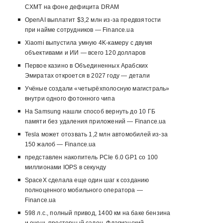
CXMT на фоне дефицита DRAM
OpenAI выплатит $3,2 млн из-за предвзятости
при найме сотрудников — Finance.ua
Xiaomi выпустила умную 4K-камеру с двумя
объективами и ИИ — всего 120 долларов
Первое казино в Объединенных Арабских
Эмиратах откроется в 2027 году — детали
Учёные создали «четырёхполосную магистраль»
внутри одного фотонного чипа
На Samsung нашли способ вернуть до 10 ГБ
памяти без удаления приложений — Finance.ua
Tesla может отозвать 1,2 млн автомобилей из-за
150 жалоб — Finance.ua
представлен накопитель PCIe 6.0 GP1 со 100
миллионами IOPS в секунду
SpaceX сделала еще один шаг к созданию
полноценного мобильного оператора —
Finance.ua
598 л.с., полный привод, 1400 км на баке бензина