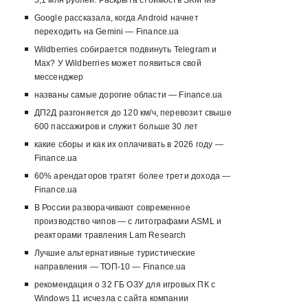
5,1 млн рублей. Раскрыта стоимость SKM M9
Google рассказала, когда Android начнет
переходить на Gemini — Finance.ua
Wildberries собирается подвинуть Telegram и
Max? У Wildberries может появиться свой
мессенджер
названы самые дорогие области — Finance.ua
ДП2Д разгоняется до 120 км/ч, перевозит свыше
600 пассажиров и служит больше 30 лет
какие сборы и как их оплачивать в 2026 году —
Finance.ua
60% арендаторов тратят более трети дохода —
Finance.ua
В России разворачивают современное
производство чипов — с литографами ASML и
реакторами травления Lam Research
Лучшие альтернативные туристические
направления — ТОП-10 — Finance.ua
рекомендация о 32 ГБ ОЗУ для игровых ПК с
Windows 11 исчезла с сайта компании