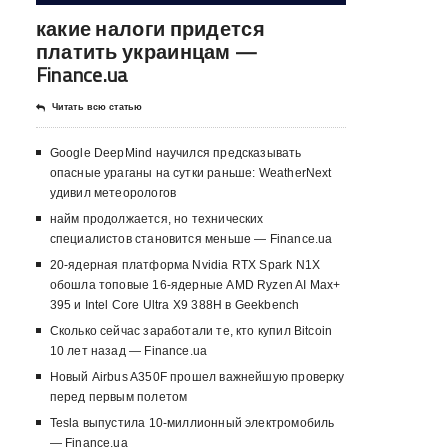
какие налоги придется
платить украинцам —
Finance.ua
Читать всю статью
Google DeepMind научился предсказывать
опасные ураганы на сутки раньше: WeatherNext
удивил метеорологов
найм продолжается, но технических
специалистов становится меньше — Finance.ua
20-ядерная платформа Nvidia RTX Spark N1X
обошла топовые 16-ядерные AMD Ryzen AI Max+
395 и Intel Core Ultra X9 388H в Geekbench
Сколько сейчас заработали те, кто купил Bitcoin
10 лет назад — Finance.ua
Новый Airbus A350F прошел важнейшую проверку
перед первым полетом
Tesla выпустила 10-миллионный электромобиль
— Finance.ua