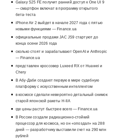
Galaxy S25 FE получит ранний доступ к One UI 9
— смартфон включат в программу открытого
бета-теста
iPhone Air 2 выйдет в начале 2027 года с пятью
новыми функциями — Finance.ua
официальные продажи JAC JS9 стартуют до
конца осени 2026 года
сколько стоят и зарабатывают OpenAI и Anthropic
— Finance.ua
представлен кроссовер Luxeed RX от Huawei и
Chery
В Абу-Даби создают первую в мире судебную
платформу с искусственным интеллектом
в космосе сделали невероятно детальный снимок
старой японской ракеты H-IIA
где цены растут быстрее всего — Finance.ua
В России создали радиационно-стойкий
процессор для космоса, но он «опоздал» на 288
дней — разработчику выставили счет на 290 млн
рублей