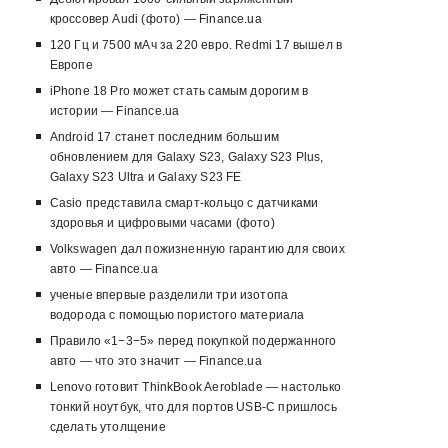
кроссовер Audi (фото) — Finance.ua
120 Гц и 7500 мАч за 220 евро. Redmi 17 вышел в
Европе
iPhone 18 Pro может стать самым дорогим в
истории — Finance.ua
Android 17 станет последним большим
обновлением для Galaxy S23, Galaxy S23 Plus,
Galaxy S23 Ultra и Galaxy S23 FE
Casio представила смарт-кольцо с датчиками
здоровья и цифровыми часами (фото)
Volkswagen дал пожизненную гарантию для своих
авто — Finance.ua
ученые впервые разделили три изотопа
водорода с помощью пористого материала
Правило «1−3−5» перед покупкой подержанного
авто — что это значит — Finance.ua
Lenovo готовит ThinkBook Aeroblade — настолько
тонкий ноутбук, что для портов USB-C пришлось
сделать утолщение