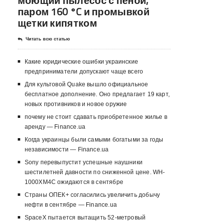
моющий пылесос с пеной,
паром 160 °C и промывкой
щетки кипятком
Читать всю статью
Какие юридические ошибки украинские
предприниматели допускают чаще всего
Для культовой Quake вышло официальное
бесплатное дополнение. Оно предлагает 19 карт,
новых противников и новое оружие
почему не стоит сдавать приобретенное жилье в
аренду — Finance.ua
Когда украинцы были самыми богатыми за годы
независимости — Finance.ua
Sony перевыпустит успешные наушники
шестилетней давности по сниженной цене. WH-
1000XM4C ожидаются в сентябре
Страны ОПЕК+ согласились увеличить добычу
нефти в сентябре — Finance.ua
SpaceX пытается вытащить 52-метровый