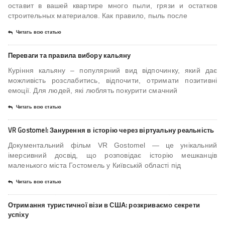
оставит в вашей квартире много пыли, грязи и остатков
строительных материалов. Как правило, пыль после
Читать всю статью
Переваги та правила вибору кальяну
Куріння кальяну – популярний вид відпочинку, який дає
можливість розслабитись, відпочити, отримати позитивні
емоції. Для людей, які люблять покурити смачний
Читать всю статью
VR Gostomel: Занурення в історію через віртуальну реальність
Документальний фільм VR Gostomel — це унікальний
імерсивний досвід, що розповідає історію мешканців
маленького міста Гостомель у Київській області під
Читать всю статью
Отримання туристичної візи в США: розкриваємо секрети
успіху