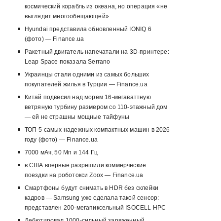
космический корабль из океана, но операция «не
выглядит многообещающей»
Hyundai представила обновленный IONIQ 6
(фото) — Finance.ua
Ракетный двигатель напечатали на 3D-принтере:
Leap Space показала Serrano
Украинцы стали одними из самых больших
покупателей жилья в Турции — Finance.ua
Китай подвесил над морем 16-мегаваттную
ветряную турбину размером со 110-этажный дом
— ей не страшны мощные тайфуны
ТОП-5 самых надежных компактных машин в 2026
году (фото) — Finance.ua
7000 мАч, 50 Мп и 144 Гц
в США впервые разрешили коммерческие
поездки на роботокси Zoox — Finance.ua
Смартфоны будут снимать в HDR без склейки
кадров — Samsung уже сделала такой сенсор:
представлен 200-мегапиксельный ISOCELL HPC
Дебютировал 1000-сильный заряженный