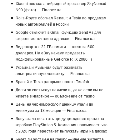
Xiaomi показала гибридный кроссовер SkyNomad
N90 (фото) — Finance.ua
Rolls-Royce обогнал Renault и Tesla по продажам
новых автомобилей в России
Google отключит в Gmail функцию Send As для
сторонних почтовых адресов — Finance.ua
Видеокарта с 22 ГБ памяти — всего за 500
долларов. На eBay начали продавать
модифицированные GeForce RTX 2080 Ti
Украина и Румыния будут развивать
альтернативную логистику — Finance.ua
SpaceX и Tesla раскрыли проект Terafab
Долги за свет могут начислить, даже если вы не
живете в квартире — объяснение от Yasno
Цены на черноморскую пшеницу упали до
минимума за 13 месяцев — Finance.ua
Sony стала печатать предупреждение прямо на
коробках PlayStation 5. Компания напоминает, что
с 2028 года перестанет выпускать игры на дисках
Будет ли рост цен на гречку — мнение эксперта