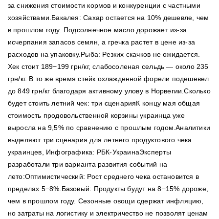
за снижения стоимости кормов и конкуренции с частными
хозяйствами.Бакалея: Сахар остается на 10% дешевле, чем
в прошлом году. Подсолнечное масло дорожает из-за
исчерпания запасов семян, а гречка растет в цене из-за
расходов на упаковку.Рыба: Резких скачков не ожидается.
Хек стоит 189−199 грн/кг, слабосоленая сельдь — около 235
грн/кг. В то же время стейк охлажденной форели подешевел
до 849 грн/кг благодаря активному улову в Норвегии.Сколько
будет стоить летний чек: три сценарияК концу мая общая
стоимость продовольственной корзины украинца уже
выросла на 9,5% по сравнению с прошлым годом.Аналитики
выделяют три сценария для летнего продуктового чека
украинцев, Инфографика: РБК-УкраинаЭксперты
разработали три варианта развития событий на
лето:Оптимистический: Рост среднего чека остановится в
пределах 5−8%.Базовый: Продукты будут на 8−15% дороже,
чем в прошлом году. Сезонные овощи сдержат инфляцию,
но затраты на логистику и электричество не позволят ценам