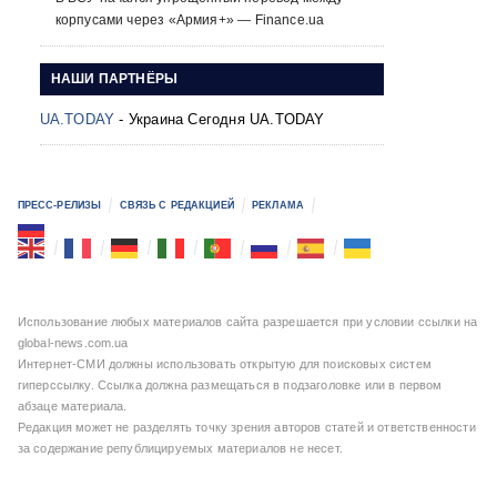
корпусами через «Армия+» — Finance.ua
НАШИ ПАРТНЁРЫ
UA.TODAY
- Украина Сегодня UA.TODAY
ПРЕСС-РЕЛИЗЫ
СВЯЗЬ С РЕДАКЦИЕЙ
РЕКЛАМА
Использование любых материалов сайта разрешается при условии ссылки на
global-news.com.ua
Интернет-СМИ должны использовать открытую для поисковых систем
гиперссылку. Ссылка должна размещаться в подзаголовке или в первом
абзаце материала.
Редакция может не разделять точку зрения авторов статей и ответственности
за содержание републицируемых материалов не несет.