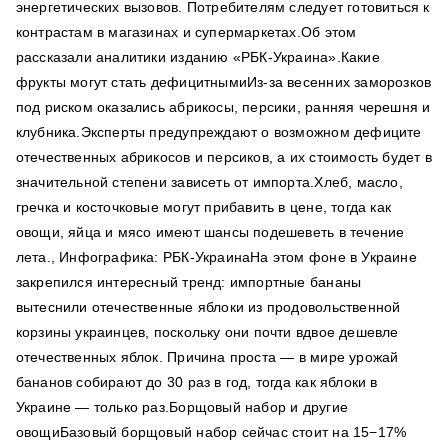
энергетических вызовов. Потребителям следует готовиться к
контрастам в магазинах и супермаркетах.Об этом
рассказали аналитики изданию «РБК-Украина».Какие
фрукты могут стать дефицитнымиИз-за весенних заморозков
под риском оказались абрикосы, персики, ранняя черешня и
клубника.Эксперты предупреждают о возможном дефиците
отечественных абрикосов и персиков, а их стоимость будет в
значительной степени зависеть от импорта.Хлеб, масло,
гречка и косточковые могут прибавить в цене, тогда как
овощи, яйца и мясо имеют шансы подешеветь в течение
лета., Инфографика: РБК-УкраинаНа этом фоне в Украине
закрепился интересный тренд: импортные бананы
вытеснили отечественные яблоки из продовольственной
корзины украинцев, поскольку они почти вдвое дешевле
отечественных яблок. Причина проста — в мире урожай
бананов собирают до 30 раз в год, тогда как яблоки в
Украине — только раз.Борщовый набор и другие
овощиБазовый борщовый набор сейчас стоит на 15−17%