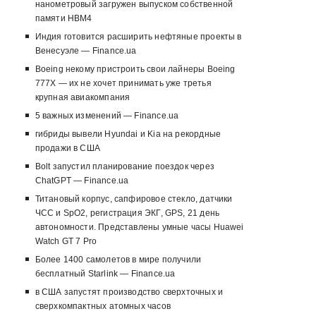
нанометровый загружен выпуском собственной
памяти HBM4
Индия готовится расширить нефтяные проекты в
Венесуэле — Finance.ua
Boeing некому пристроить свои лайнеры Boeing
777X — их не хочет принимать уже третья
крупная авиакомпания
5 важных изменений — Finance.ua
гибриды вывели Hyundai и Kia на рекордные
продажи в США
Bolt запустил планирование поездок через
ChatGPT — Finance.ua
Титановый корпус, сапфировое стекло, датчики
ЧСС и SpO2, регистрация ЭКГ, GPS, 21 день
автономности. Представлены умные часы Huawei
Watch GT 7 Pro
Более 1400 самолетов в мире получили
бесплатный Starlink — Finance.ua
в США запустят производство сверхточных и
сверхкомпактных атомных часов