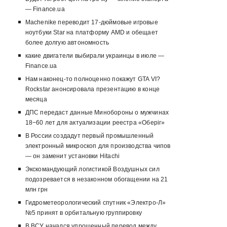
— Finance.ua
Machenike переводит 17-дюймовые игровые
ноутбуки Star на платформу AMD и обещает
более долгую автономность
какие двигатели выбирали украинцы в июле —
Finance.ua
Нам наконец-то полноценно покажут GTA VI?
Rockstar анонсировала презентацию в конце
месяца
ДПС передаст данные Минобороны о мужчинах
18−60 лет для актуализации реестра «Оберіг»
В России создадут первый промышленный
электронный микроскоп для производства чипов
— он заменит установки Hitachi
Экскомандующий логистикой Воздушных сил
подозревается в незаконном обогащении на 21
млн грн
Гидрометеорологический спутник «Электро-Л»
№5 принят в орбитальную группировку
В ВСУ начался упрощенный перевод между