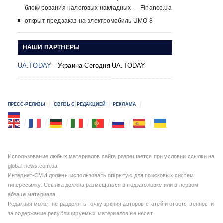
блокирования налоговых накладных — Finance.ua
открыт предзаказ на электромобиль UMO 8
НАШИ ПАРТНЁРЫ
UA.TODAY
- Украина Сегодня UA.TODAY
ПРЕСС-РЕЛИЗЫ
СВЯЗЬ С РЕДАКЦИЕЙ
РЕКЛАМА
Использование любых материалов сайта разрешается при условии ссылки на
global-news.com.ua
Интернет-СМИ должны использовать открытую для поисковых систем
гиперссылку. Ссылка должна размещаться в подзаголовке или в первом
абзаце материала.
Редакция может не разделять точку зрения авторов статей и ответственности
за содержание републицируемых материалов не несет.