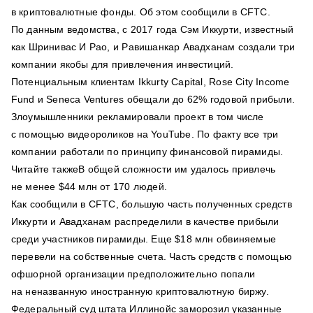
в криптовалютные фонды. Об этом сообщили в CFTC.
По данным ведомства, с 2017 года Сэм Иккурти, известный
как Шринивас И Рао, и Равишанкар Авадханам создали три
компании якобы для привлечения инвестиций.
Потенциальным клиентам Ikkurty Capital, Rose City Income
Fund и Seneca Ventures обещали до 62% годовой прибыли.
Злоумышленники рекламировали проект в том числе
с помощью видеороликов на YouTube. По факту все три
компании работали по принципу финансовой пирамиды.
Читайте такжеВ общей сложности им удалось привлечь
не менее $44 млн от 170 людей.
Как сообщили в CFTC, большую часть полученных средств
Иккурти и Авадханам распределили в качестве прибыли
среди участников пирамиды. Еще $18 млн обвиняемые
перевели на собственные счета. Часть средств с помощью
офшорной организации предположительно попали
на неназванную иностранную криптовалютную биржу.
Федеральный суд штата Иллинойс заморозил указанные