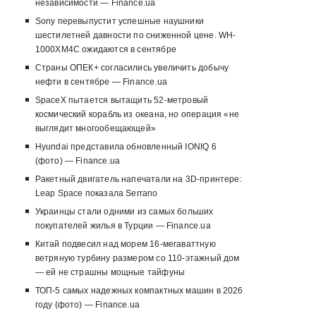
независимости — Finance.ua
Sony перевыпустит успешные наушники
шестилетней давности по сниженной цене. WH-
1000XM4C ожидаются в сентябре
Страны ОПЕК+ согласились увеличить добычу
нефти в сентябре — Finance.ua
SpaceX пытается вытащить 52-метровый
космический корабль из океана, но операция «не
выглядит многообещающей»
Hyundai представила обновленный IONIQ 6
(фото) — Finance.ua
Ракетный двигатель напечатали на 3D-принтере:
Leap Space показала Serrano
Украинцы стали одними из самых больших
покупателей жилья в Турции — Finance.ua
Китай подвесил над морем 16-мегаваттную
ветряную турбину размером со 110-этажный дом
— ей не страшны мощные тайфуны
ТОП-5 самых надежных компактных машин в 2026
году (фото) — Finance.ua