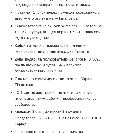
водорода с помощью пористого материала
Правило «1−3−5» перед покупкой подержанного
авто — что это значит — Finance.ua
Lenovo готовит ThinkBook Aeroblade — настолько
тонкий ноутбук, что для портов USB-C пришлось
сделать утолщение
Кабмин изменил правила распределения
электроэнергии для критических объектов
Zotac подарила пользователю GeForce RTX 5090
после четырех безуспешных попыток
отремонтировать RTX 4090
Сколько на самом деле стоит земля в Украине —
Finance.ua
ТОП сайтов для трейдеров криптовалют: где
искать аналитику, работу и профессиональное
сообщество
Маленький NUC, но игровой и от Asus.
Представлен ROG NUC 16 с GeForce RTX 5070 Ti
Laptop
Налоговая назвала основные причины