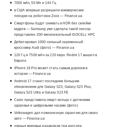
7000 мАч, 50 Мп и 144 Гц
в США впервые разрешили коммерческие
поездки на роботокси Zoox — Finance.ua
Смартфоны будут снимать в HDR без склейки
кадров — Samsung уже сделала такой сенсор:
представлен 200-мегапиксельный ISOCELL HPC
Дебютировал 1000-сильный заряженный
кроссовер Audi (фото) — Finance.ua
120 Гц и 7500 мАч за 220 евро. Redmi 17 вышел в
Европе
iPhone 18 Pro может стать самым дорогим в
истории — Finance.ua
Android 17 станет последним большим
обновлением для Galaxy S23, Galaxy S23 Plus,
Galaxy S23 Ultra и Galaxy S23 FE
Casio представила смарт-кольцо с датчиками
здоровья и цифровыми часами (фото)
Volkswagen дал пожизненную гарантию для своих
авто — Finance.ua
ученые впервые разделили три изотопа