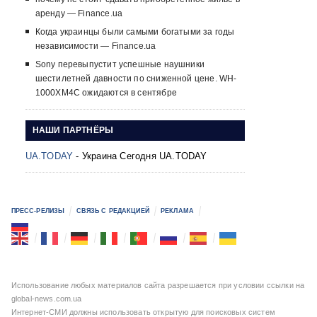
аренду — Finance.ua
Когда украинцы были самыми богатыми за годы
независимости — Finance.ua
Sony перевыпустит успешные наушники
шестилетней давности по сниженной цене. WH-
1000XM4C ожидаются в сентябре
НАШИ ПАРТНЁРЫ
UA.TODAY
- Украина Сегодня UA.TODAY
ПРЕСС-РЕЛИЗЫ
СВЯЗЬ С РЕДАКЦИЕЙ
РЕКЛАМА
Использование любых материалов сайта разрешается при условии ссылки на
global-news.com.ua
Интернет-СМИ должны использовать открытую для поисковых систем