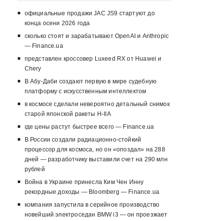
официальные продажи JAC JS9 стартуют до
конца осени 2026 года
сколько стоят и зарабатывают OpenAI и Anthropic
— Finance.ua
представлен кроссовер Luxeed RX от Huawei и
Chery
В Абу-Даби создают первую в мире судебную
платформу с искусственным интеллектом
в космосе сделали невероятно детальный снимок
старой японской ракеты H-IIA
где цены растут быстрее всего — Finance.ua
В России создали радиационно-стойкий
процессор для космоса, но он «опоздал» на 288
дней — разработчику выставили счет на 290 млн
рублей
Война в Украине принесла Ким Чен Инну
рекордные доходы — Bloomberg — Finance.ua
компания запустила в серийное производство
новейший электроседан BMW i3 — он проезжает