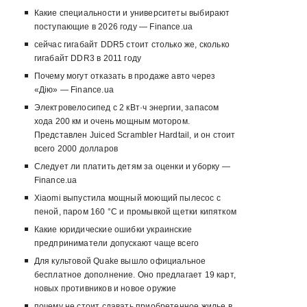
Какие специальности и университеты выбирают
поступающие в 2026 году — Finance.ua
сейчас гигабайт DDR5 стоит столько же, сколько
гигабайт DDR3 в 2011 году
Почему могут отказать в продаже авто через
«Дію» — Finance.ua
Электровелосипед с 2 кВт·ч энергии, запасом
хода 200 км и очень мощным мотором.
Представлен Juiced Scrambler Hardtail, и он стоит
всего 2000 долларов
Следует ли платить детям за оценки и уборку —
Finance.ua
Xiaomi выпустила мощный моющий пылесос с
пеной, паром 160 °C и промывкой щетки кипятком
Какие юридические ошибки украинские
предприниматели допускают чаще всего
Для культовой Quake вышло официальное
бесплатное дополнение. Оно предлагает 19 карт,
новых противников и новое оружие
почему не стоит сдавать приобретенное жилье в