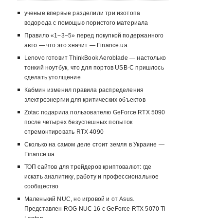
ученые впервые разделили три изотопа
водорода с помощью пористого материала
Правило «1−3−5» перед покупкой подержанного
авто — что это значит — Finance.ua
Lenovo готовит ThinkBook Aeroblade — настолько
тонкий ноутбук, что для портов USB-C пришлось
сделать утолщение
Кабмин изменил правила распределения
электроэнергии для критических объектов
Zotac подарила пользователю GeForce RTX 5090
после четырех безуспешных попыток
отремонтировать RTX 4090
Сколько на самом деле стоит земля в Украине —
Finance.ua
ТОП сайтов для трейдеров криптовалют: где
искать аналитику, работу и профессиональное
сообщество
Маленький NUC, но игровой и от Asus.
Представлен ROG NUC 16 с GeForce RTX 5070 Ti