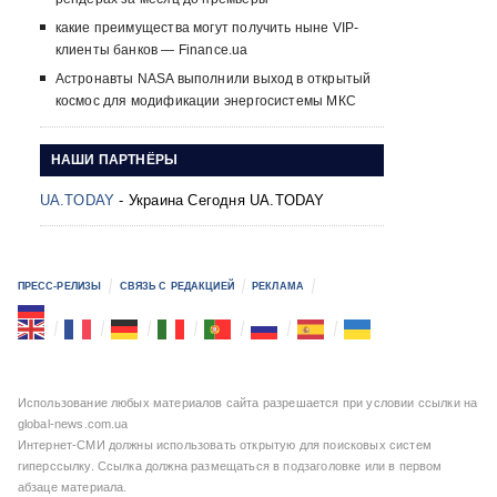
какие преимущества могут получить ныне VIP-
клиенты банков — Finance.ua
Астронавты NASA выполнили выход в открытый
космос для модификации энергосистемы МКС
НАШИ ПАРТНЁРЫ
UA.TODAY
- Украина Сегодня UA.TODAY
ПРЕСС-РЕЛИЗЫ
СВЯЗЬ С РЕДАКЦИЕЙ
РЕКЛАМА
Использование любых материалов сайта разрешается при условии ссылки на
global-news.com.ua
Интернет-СМИ должны использовать открытую для поисковых систем
гиперссылку. Ссылка должна размещаться в подзаголовке или в первом
абзаце материала.