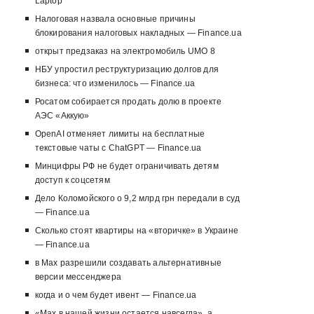
Laptop
Налоговая назвала основные причины
блокирования налоговых накладных — Finance.ua
открыт предзаказ на электромобиль UMO 8
НБУ упростил реструктуризацию долгов для
бизнеса: что изменилось — Finance.ua
Росатом собирается продать долю в проекте
АЭС «Аккую»
OpenAI отменяет лимиты на бесплатные
текстовые чаты с ChatGPT — Finance.ua
Минцифры РФ не будет ограничивать детям
доступ к соцсетям
Дело Коломойского о 9,2 млрд грн передали в суд
— Finance.ua
Сколько стоят квартиры на «вторичке» в Украине
— Finance.ua
в Max разрешили создавать альтернативные
версии мессенджера
когда и о чем будет ивент — Finance.ua
«Max в нашей жизни остается навсегда», а