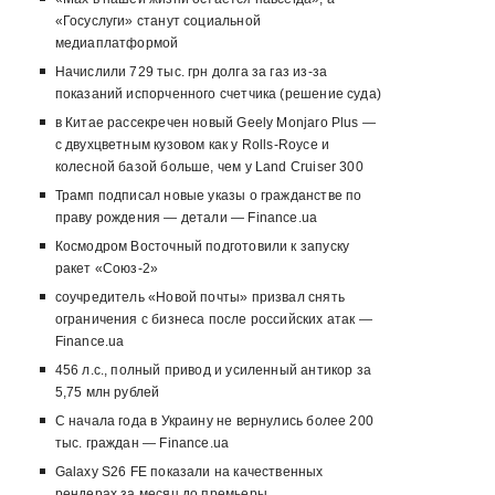
«Госуслуги» станут социальной
медиаплатформой
Начислили 729 тыс. грн долга за газ из-за
показаний испорченного счетчика (решение суда)
в Китае рассекречен новый Geely Monjaro Plus —
с двухцветным кузовом как у Rolls-Royce и
колесной базой больше, чем у Land Cruiser 300
Трамп подписал новые указы о гражданстве по
праву рождения — детали — Finance.ua
Космодром Восточный подготовили к запуску
ракет «Союз-2»
соучредитель «Новой почты» призвал снять
ограничения с бизнеса после российских атак —
Finance.ua
456 л.с., полный привод и усиленный антикор за
5,75 млн рублей
С начала года в Украину не вернулись более 200
тыс. граждан — Finance.ua
Galaxy S26 FE показали на качественных
рендерах за месяц до премьеры