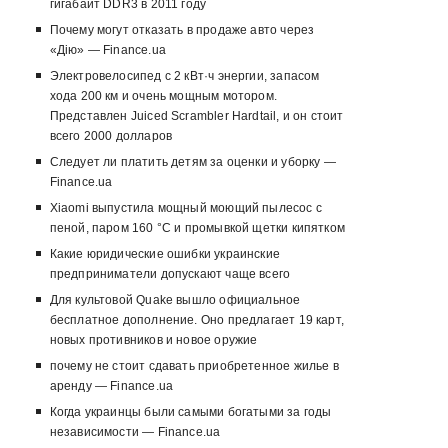
гигабайт DDR3 в 2011 году
Почему могут отказать в продаже авто через
«Дію» — Finance.ua
Электровелосипед с 2 кВт·ч энергии, запасом
хода 200 км и очень мощным мотором.
Представлен Juiced Scrambler Hardtail, и он стоит
всего 2000 долларов
Следует ли платить детям за оценки и уборку —
Finance.ua
Xiaomi выпустила мощный моющий пылесос с
пеной, паром 160 °C и промывкой щетки кипятком
Какие юридические ошибки украинские
предприниматели допускают чаще всего
Для культовой Quake вышло официальное
бесплатное дополнение. Оно предлагает 19 карт,
новых противников и новое оружие
почему не стоит сдавать приобретенное жилье в
аренду — Finance.ua
Когда украинцы были самыми богатыми за годы
независимости — Finance.ua