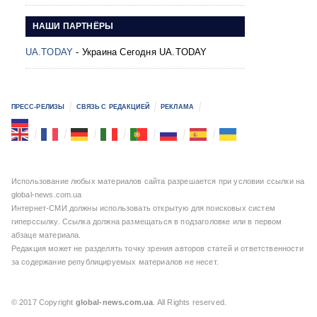
НАШИ ПАРТНЁРЫ
UA.TODAY
- Украина Сегодня UA.TODAY
ПРЕСС-РЕЛИЗЫ
СВЯЗЬ С РЕДАКЦИЕЙ
РЕКЛАМА
Использование любых материалов сайта разрешается при условии ссылки на
global-news.com.ua
Интернет-СМИ должны использовать открытую для поисковых систем
гиперссылку. Ссылка должна размещаться в подзаголовке или в первом
абзаце материала.
Редакция может не разделять точку зрения авторов статей и ответственности
за содержание републицируемых материалов не несет.
© 2017 Copyright
global-news.com.ua
. All Rights reserved.