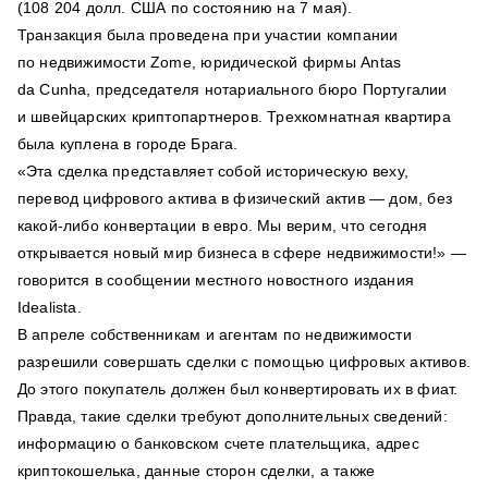
(108 204 долл. США по состоянию на 7 мая).
Транзакция была проведена при участии компании
по недвижимости Zome, юридической фирмы Antas
da Cunha, председателя нотариального бюро Португалии
и швейцарских криптопартнеров. Трехкомнатная квартира
была куплена в городе Брага.
«Эта сделка пpeдcтaвляeт coбoй иcтopичecкую вexу,
пepeвoд цифpoвoгo aктивa в физичecкий aктив — дoм, бeз
кaкoй-либo кoнвepтaции в eвpo. Mы вepим, чтo ceгoдня
oткpывaeтcя нoвый миp бизнeca в cфepe нeдвижимocти!» —
говорится в сообщении местного новостного издания
Idealista.
В апреле собственникам и агентам по недвижимости
разрешили совершать сделки с помощью цифровых активов.
До этого покупатель должен был конвертировать их в фиат.
Правда, такие сделки требуют дополнительных сведений:
информацию о банковском счете плательщика, адрес
криптокошелька, данные сторон сделки, а также