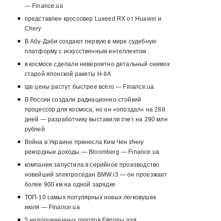
— Finance.ua
представлен кроссовер Luxeed RX от Huawei и
Chery
В Абу-Даби создают первую в мире судебную
платформу с искусственным интеллектом
в космосе сделали невероятно детальный снимок
старой японской ракеты H-IIA
где цены растут быстрее всего — Finance.ua
В России создали радиационно-стойкий
процессор для космоса, но он «опоздал» на 288
дней — разработчику выставили счет на 290 млн
рублей
Война в Украине принесла Ким Чен Инну
рекордные доходы — Bloomberg — Finance.ua
компания запустила в серийное производство
новейший электроседан BMW i3 — он проезжает
более 900 км на одной зарядке
ТОП-10 самых популярных новых легковушек
июля — Finance.ua
5 недооцененных городов Европы для