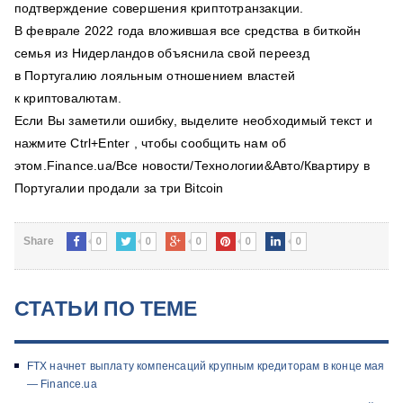
подтверждение совершения криптотранзакции.
В феврале 2022 года вложившая все средства в биткойн
семья из Нидерландов объяснила свой переезд
в Португалию лояльным отношением властей
к криптовалютам.
Если Вы заметили ошибку, выделите необходимый текст и
нажмите Ctrl+Enter , чтобы сообщить нам об
этом.Finance.ua/Все новости/Технологии&Авто/Квартиру в
Португалии продали за три Bitcoin
0
0
0
0
0
Share
СТАТЬИ ПО ТЕМЕ
FTX начнет выплату компенсаций крупным кредиторам в конце мая
— Finance.ua