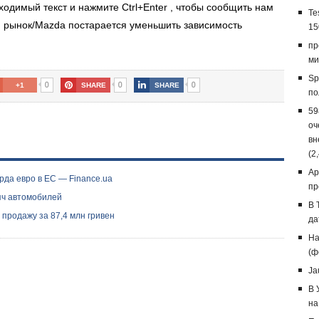
одимый текст и нажмите Ctrl+Enter , чтобы сообщить нам
Te
й рынок/Mazda постарается уменьшить зависимость
15
пр
ми
Sp
0
0
0
+1
SHARE
SHARE
по
59
оч
вн
(2
Ap
рда евро в ЕС — Finance.ua
пр
яч автомобилей
В 
продажу за 87,4 млн гривен
да
На
(ф
Ja
В 
на