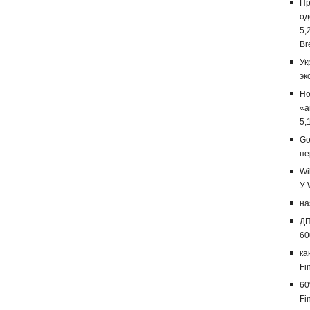
Пр
од
5,
Br
Ук
эк
Но
«а
5,
Go
пе
Wi
У 
на
ДП
60
ка
Fi
60
Fi