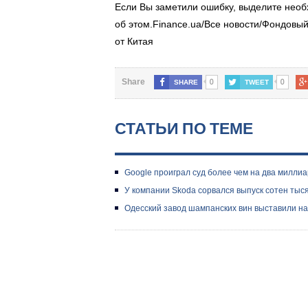
Если Вы заметили ошибку, выделите необх
об этом.Finance.ua/Все новости/Фондовы
от Китая
0
0
Share
SHARE
TWEET
СТАТЬИ ПО ТЕМЕ
Google проиграл суд более чем на два миллиа
У компании Skoda сорвался выпуск сотен тыс
Одесский завод шампанских вин выставили на 