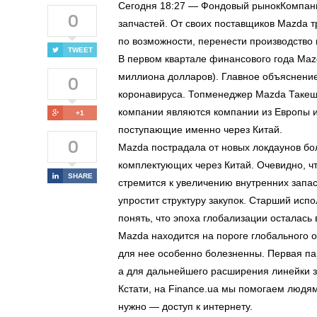
Сегодня 18:27 — Фондовый рынокКомпани
0
запчастей. От своих поставщиков Mazda т
по возможности, перенести производство к
TWEET
В первом квартале финансового года Maz
0
миллиона долларов). Главное объяснение
коронавируса. Топменеджер Mazda Такеш
компании являются компании из Европы и
+1
поступающие именно через Китай.
0
Mazda пострадала от новых локдаунов бол
комплектующих через Китай. Очевидно, чт
SHARE
стремится к увеличению внутренних запа
упростит структуру закупок. Старший ис
понять, что эпоха глобализации осталась
Mazda находится на пороге глобального 
для нее особенно болезненны. Первая пар
а для дальнейшего расширения линейки 
Кстати, на Finance.ua мы помогаем людям
нужно — доступ к интернету.