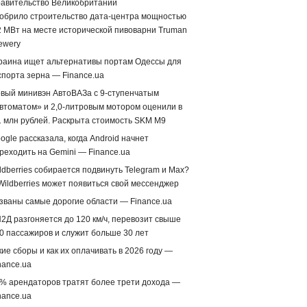
авительство Великобритании
обрило строительство дата-центра мощностью
2 МВт на месте исторической пивоварни Truman
ewery
раина ищет альтернативы портам Одессы для
спорта зерна — Finance.ua
вый минивэн АвтоВАЗа с 9-ступенчатым
втоматом» и 2,0-литровым мотором оценили в
1 млн рублей. Раскрыта стоимость SKM M9
ogle рассказала, когда Android начнет
реходить на Gemini — Finance.ua
ldberries собирается подвинуть Telegram и Max?
Wildberries может появиться свой мессенджер
званы самые дорогие области — Finance.ua
2Д разгоняется до 120 км/ч, перевозит свыше
0 пассажиров и служит больше 30 лет
кие сборы и как их оплачивать в 2026 году —
nance.ua
% арендаторов тратят более трети дохода —
nance.ua