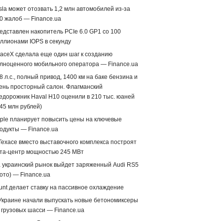
sla может отозвать 1,2 млн автомобилей из-за
0 жалоб — Finance.ua
едставлен накопитель PCIe 6.0 GP1 со 100
ллионами IOPS в секунду
aceX сделала еще один шаг к созданию
лноценного мобильного оператора — Finance.ua
8 л.с., полный привод, 1400 км на баке бензина и
ень просторный салон. Флагманский
едорожник Haval H10 оценили в 210 тыс. юаней
,45 млн рублей)
ple планирует повысить цены на ключевые
одукты — Finance.ua
Техасе вместо выставочного комплекса построят
та-центр мощностью 245 МВт
 украинский рынок выйдет заряженный Audi RS5
ото) — Finance.ua
unt делает ставку на пассивное охлаждение
Украине начали выпускать новые бетономиксеры
 грузовых шасси — Finance.ua