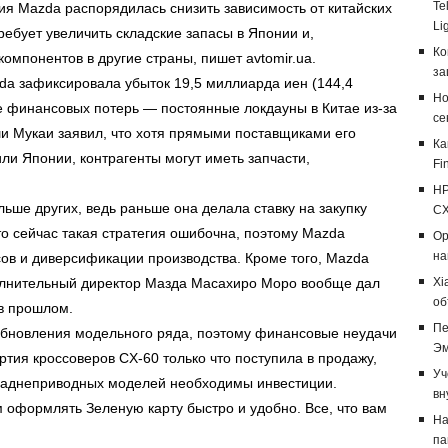
Te
я Mazda распорядилась снизить зависимость от китайских
Li
ребует увеличить складские запасы в Японии и,
Ко
омпонентов в другие страны, пишет avtomir.uа.
за
da зафиксировала убыток 19,5 миллиарда иен (144,4
Но
 финансовых потерь — постоянные локдауны в Китае из-за
се
и Мукаи заявил, что хотя прямыми поставщиками его
Ка
ли Японии, контрагенты могут иметь запчасти,
Fi
HP
ьше других, ведь раньше она делала ставку на закупку
CX
о сейчас такая стратегия ошибочна, поэтому Mazda
Op
на
сов и диверсификации производства. Кроме того, Mazda
полнительный директор Мазда Масахиро Моро вообще дал
Xi
об
 в прошлом.
Пе
обновления модельного ряда, поэтому финансовые неудачи
Эм
тия кроссоверов CX-60 только что поступила в продажу,
Уч
заднеприводных моделей необходимы инвестиции.
вн
 оформлять Зеленую карту быстро и удобно. Все, что вам
На
па