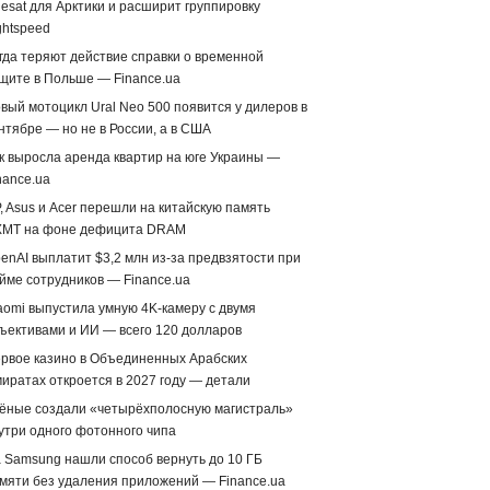
lesat для Арктики и расширит группировку
ghtspeed
гда теряют действие справки о временной
щите в Польше — Finance.ua
вый мотоцикл Ural Neo 500 появится у дилеров в
нтябре — но не в России, а в США
к выросла аренда квартир на юге Украины —
nance.ua
, Asus и Acer перешли на китайскую память
MT на фоне дефицита DRAM
enAI выплатит $3,2 млн из-за предвзятости при
йме сотрудников — Finance.ua
aomi выпустила умную 4K-камеру с двумя
ъективами и ИИ — всего 120 долларов
рвое казино в Объединенных Арабских
иратах откроется в 2027 году — детали
ёные создали «четырёхполосную магистраль»
утри одного фотонного чипа
 Samsung нашли способ вернуть до 10 ГБ
мяти без удаления приложений — Finance.ua