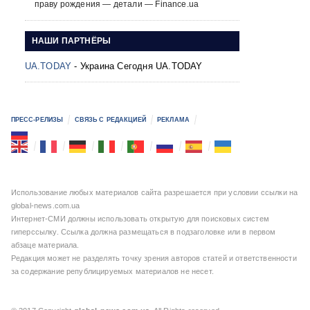
праву рождения — детали — Finance.ua
НАШИ ПАРТНЁРЫ
UA.TODAY
- Украина Сегодня UA.TODAY
ПРЕСС-РЕЛИЗЫ
СВЯЗЬ С РЕДАКЦИЕЙ
РЕКЛАМА
Использование любых материалов сайта разрешается при условии ссылки на
global-news.com.ua
Интернет-СМИ должны использовать открытую для поисковых систем
гиперссылку. Ссылка должна размещаться в подзаголовке или в первом
абзаце материала.
Редакция может не разделять точку зрения авторов статей и ответственности
за содержание републицируемых материалов не несет.