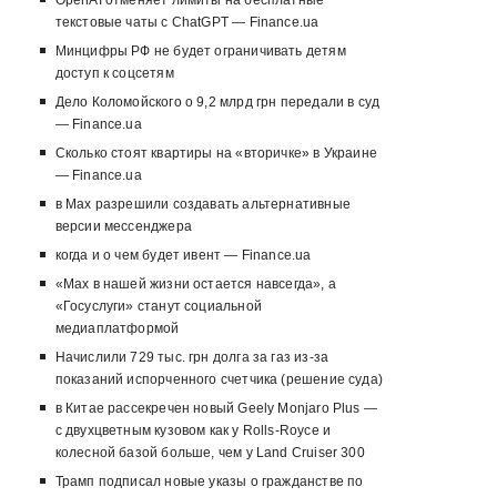
OpenAI отменяет лимиты на бесплатные
текстовые чаты с ChatGPT — Finance.ua
Минцифры РФ не будет ограничивать детям
доступ к соцсетям
Дело Коломойского о 9,2 млрд грн передали в суд
— Finance.ua
Сколько стоят квартиры на «вторичке» в Украине
— Finance.ua
в Max разрешили создавать альтернативные
версии мессенджера
когда и о чем будет ивент — Finance.ua
«Max в нашей жизни остается навсегда», а
«Госуслуги» станут социальной
медиаплатформой
Начислили 729 тыс. грн долга за газ из-за
показаний испорченного счетчика (решение суда)
в Китае рассекречен новый Geely Monjaro Plus —
с двухцветным кузовом как у Rolls-Royce и
колесной базой больше, чем у Land Cruiser 300
Трамп подписал новые указы о гражданстве по