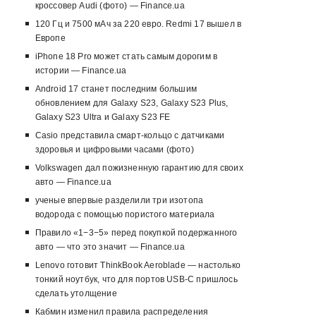
кроссовер Audi (фото) — Finance.ua
120 Гц и 7500 мАч за 220 евро. Redmi 17 вышел в
Европе
iPhone 18 Pro может стать самым дорогим в
истории — Finance.ua
Android 17 станет последним большим
обновлением для Galaxy S23, Galaxy S23 Plus,
Galaxy S23 Ultra и Galaxy S23 FE
Casio представила смарт-кольцо с датчиками
здоровья и цифровыми часами (фото)
Volkswagen дал пожизненную гарантию для своих
авто — Finance.ua
ученые впервые разделили три изотопа
водорода с помощью пористого материала
Правило «1−3−5» перед покупкой подержанного
авто — что это значит — Finance.ua
Lenovo готовит ThinkBook Aeroblade — настолько
тонкий ноутбук, что для портов USB-C пришлось
сделать утолщение
Кабмин изменил правила распределения