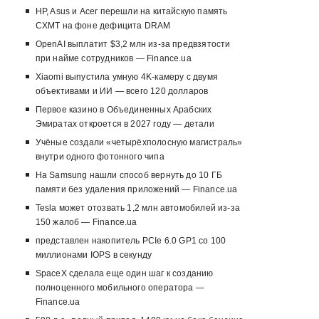
HP, Asus и Acer перешли на китайскую память
CXMT на фоне дефицита DRAM
OpenAI выплатит $3,2 млн из-за предвзятости
при найме сотрудников — Finance.ua
Xiaomi выпустила умную 4K-камеру с двумя
объективами и ИИ — всего 120 долларов
Первое казино в Объединенных Арабских
Эмиратах откроется в 2027 году — детали
Учёные создали «четырёхполосную магистраль»
внутри одного фотонного чипа
На Samsung нашли способ вернуть до 10 ГБ
памяти без удаления приложений — Finance.ua
Tesla может отозвать 1,2 млн автомобилей из-за
150 жалоб — Finance.ua
представлен накопитель PCIe 6.0 GP1 со 100
миллионами IOPS в секунду
SpaceX сделала еще один шаг к созданию
полноценного мобильного оператора —
Finance.ua