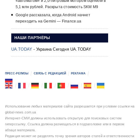
«автоматом» и 2,0-литровым мотором оценили в
5,1 млн рублей. Раскрыта стоимость SKM M9
Google рассказала, когда Android начнет
переходить на Gemini — Finance.ua
НАШИ ПАРТНЁРЫ
UA.TODAY
- Украина Сегодня UA.TODAY
ПРЕСС-РЕЛИЗЫ
СВЯЗЬ С РЕДАКЦИЕЙ
РЕКЛАМА
Использование любых материалов сайта разрешается при условии ссылки на
global-news.com.ua
Интернет-СМИ должны использовать открытую для поисковых систем
гиперссылку. Ссылка должна размещаться в подзаголовке или в первом
абзаце материала.
Редакция может не разделять точку зрения авторов статей и ответственности