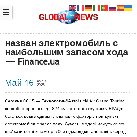
☰
назван электромобиль с
наибольшим запасом хода
— Finance.ua
Май 16
06:40
2026
Сегодня 06:15 — Технологии&АвтоLucid Air Grand Touring
способен проехать до 824 км по тестовому циклу EPAДля
багатьох водіїв одним із ключових факторів при купівлі
електромобіля є запас ходу. Сучасні моделі можуть легко
проїхати сотні кілометрів без підзарядки, але навіть серед