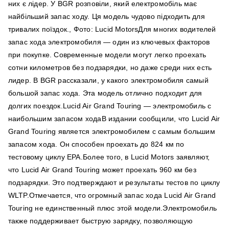
них є лідер. У BGR розповіли, який електромобіль має
найбільший запас ходу. Ця модель чудово підходить для
тривалих поїздок., Фото: Lucid MotorsДля многих водителей
запас хода электромобиля — один из ключевых факторов
при покупке. Современные модели могут легко проехать
сотни километров без подзарядки, но даже среди них есть
лидер. В BGR рассказали, у какого электромобиля самый
большой запас хода. Эта модель отлично подходит для
долгих поездок.Lucid Air Grand Touring — электромобиль с
наибольшим запасом ходаВ издании сообщили, что Lucid Air
Grand Touring является электромобилем с самым большим
запасом хода. Он способен проехать до 824 км по
тестовому циклу EPA.Более того, в Lucid Motors заявляют,
что Lucid Air Grand Touring может проехать 960 км без
подзарядки. Это подтверждают и результаты тестов по циклу
WLTP.Отмечается, что огромный запас хода Lucid Air Grand
Touring не единственный плюс этой модели.Электромобиль
также поддерживает быструю зарядку, позволяющую