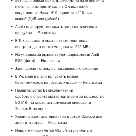
598 л.с., полный привод, 1400 км на баке бензина
и очень просторный салон. Флагманский
внедорожник Haval H10 оценили в 210 тыс.
юаней (2,45 млн рублей)
Apple планирует повысить цены на ключевые
продукты — Finance.ua
В Техасе вместо выставочного комплекса
построят дата-центр мощностью 245 МВт
На украинский рынок выйдет заряженный Audi
RS5 (фото) — Finance.ua
Jaunt делает ставку на пассивное охлаждение
В Украине начали выпускать новые
бетономиксеры на грузовых шасси — Finance.ua
Правительство Великобритании
одобрило строительство дата-центра мощностью
5,2 МВт на месте исторической пивоварни
Truman Brewery
Украина ищет альтернативы портам Одессы для
экспорта зерна — Finance.ua
Новый минивэн АвтоВАЗа с 9-ступенчатым