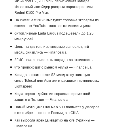
ИИ-чипом D2, 200 Мп и перископная камера.
Известный инсайдер раскрыл характеристики
Redmi K100 Pro Max
На InvestFest 2026 выступят топовые эксперты из
известных YouTube-каналов по инвестициям
битопливные Lada Largus подешевели до 1,25
млн рублей
Цены на дизтопливо впервые за последний
месяц снизились — Finance.ua
2ГИС начал начислять награды за активность
что происходит с рынком жилья — Finance.ua
Канада вложит почти $2 млрд в спутниковую
связь Telesat для Арктики и расширит группировку
Lightspeed
Когда теряют действие справки о временной
защите в Польше — Finance.ua
Новый мотоцикл Ural Neo 500 появится у дилеров
в сентябре — но не в России, а в США
Как выросла аренда квартир на юге Украины —
Finance.ua