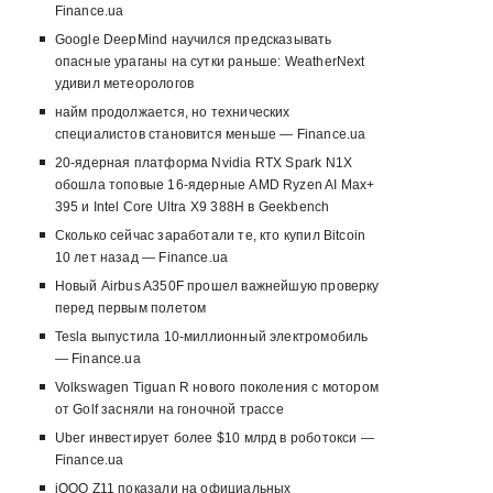
Finance.ua
Google DeepMind научился предсказывать
опасные ураганы на сутки раньше: WeatherNext
удивил метеорологов
найм продолжается, но технических
специалистов становится меньше — Finance.ua
20-ядерная платформа Nvidia RTX Spark N1X
обошла топовые 16-ядерные AMD Ryzen AI Max+
395 и Intel Core Ultra X9 388H в Geekbench
Сколько сейчас заработали те, кто купил Bitcoin
10 лет назад — Finance.ua
Новый Airbus A350F прошел важнейшую проверку
перед первым полетом
Tesla выпустила 10-миллионный электромобиль
— Finance.ua
Volkswagen Tiguan R нового поколения с мотором
от Golf засняли на гоночной трассе
Uber инвестирует более $10 млрд в роботокси —
Finance.ua
iQOO Z11 показали на официальных