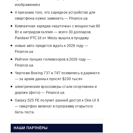
изображениях
4 признака того, что зарядное устройство для
смартфона нужно заменить — Finance.ua
Компактная зарядка-«карточка» с мощностью 80
Вт и нитридом галлия — всего 30 долларов.
Pandaer PTC16 от Meizu вышла в продажу
новые авто придется ждать к 2028 году —
Finance.ua
Рейтинг лучших телевизоров в 2026 году —
Finance.ua
Чертежи Boeing 737 и 787 появились в даркнете
— за архив данных просят $200 тысяч
электрические кроссоверы стали спортивнее и
дороже (фото) — Finance.ua
Galaxy S25 FE получит ранний доступ к One UI 9
— смартфон включат в программу открытого
бета-теста
НАШИ ПАРТНЁРЫ