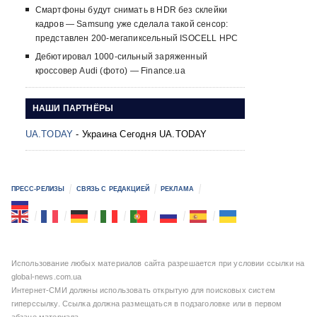
Смартфоны будут снимать в HDR без склейки
кадров — Samsung уже сделала такой сенсор:
представлен 200-мегапиксельный ISOCELL HPC
Дебютировал 1000-сильный заряженный
кроссовер Audi (фото) — Finance.ua
НАШИ ПАРТНЁРЫ
UA.TODAY
- Украина Сегодня UA.TODAY
ПРЕСС-РЕЛИЗЫ
СВЯЗЬ С РЕДАКЦИЕЙ
РЕКЛАМА
Использование любых материалов сайта разрешается при условии ссылки на
global-news.com.ua
Интернет-СМИ должны использовать открытую для поисковых систем
гиперссылку. Ссылка должна размещаться в подзаголовке или в первом