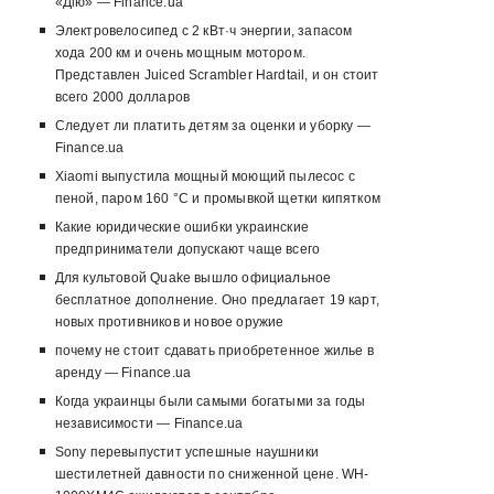
«Дію» — Finance.ua
Электровелосипед с 2 кВт·ч энергии, запасом
хода 200 км и очень мощным мотором.
Представлен Juiced Scrambler Hardtail, и он стоит
всего 2000 долларов
Следует ли платить детям за оценки и уборку —
Finance.ua
Xiaomi выпустила мощный моющий пылесос с
пеной, паром 160 °C и промывкой щетки кипятком
Какие юридические ошибки украинские
предприниматели допускают чаще всего
Для культовой Quake вышло официальное
бесплатное дополнение. Оно предлагает 19 карт,
новых противников и новое оружие
почему не стоит сдавать приобретенное жилье в
аренду — Finance.ua
Когда украинцы были самыми богатыми за годы
независимости — Finance.ua
Sony перевыпустит успешные наушники
шестилетней давности по сниженной цене. WH-