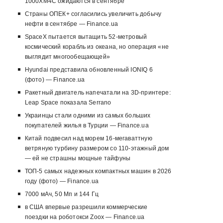
1000XM4C ожидаются в сентябре
Страны ОПЕК+ согласились увеличить добычу
нефти в сентябре — Finance.ua
SpaceX пытается вытащить 52-метровый
космический корабль из океана, но операция «не
выглядит многообещающей»
Hyundai представила обновленный IONIQ 6
(фото) — Finance.ua
Ракетный двигатель напечатали на 3D-принтере:
Leap Space показала Serrano
Украинцы стали одними из самых больших
покупателей жилья в Турции — Finance.ua
Китай подвесил над морем 16-мегаваттную
ветряную турбину размером со 110-этажный дом
— ей не страшны мощные тайфуны
ТОП-5 самых надежных компактных машин в 2026
году (фото) — Finance.ua
7000 мАч, 50 Мп и 144 Гц
в США впервые разрешили коммерческие
поездки на роботокси Zoox — Finance.ua