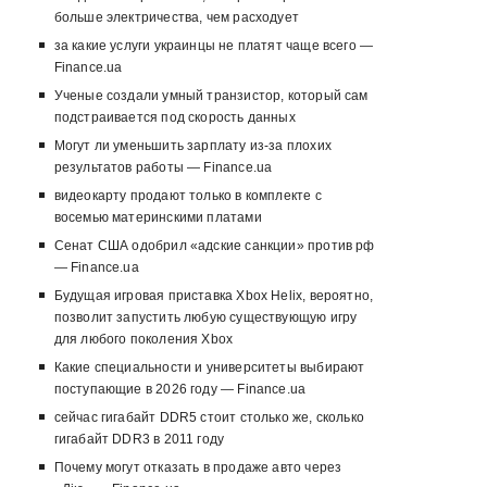
больше электричества, чем расходует
за какие услуги украинцы не платят чаще всего —
Finance.ua
Ученые создали умный транзистор, который сам
подстраивается под скорость данных
Могут ли уменьшить зарплату из-за плохих
результатов работы — Finance.ua
видеокарту продают только в комплекте с
восемью материнскими платами
Сенат США одобрил «адские санкции» против рф
— Finance.ua
Будущая игровая приставка Xbox Helix, вероятно,
позволит запустить любую существующую игру
для любого поколения Xbox
Какие специальности и университеты выбирают
поступающие в 2026 году — Finance.ua
сейчас гигабайт DDR5 стоит столько же, сколько
гигабайт DDR3 в 2011 году
Почему могут отказать в продаже авто через