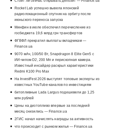
Стоит ли сейчас открывать депозит — Finance.ua
Rocket Lab успешно вывела японский
радиолокационный спутник на орбиту после
июньского переноса запуска
Минфин в июле обеспечил перечисление из
госбюджета 19,6 млрд грн трансфертов
ФГВФЛ прекратил выплаты вкладчикам —
Finance.ua
9070 мАч, 100/50 Вт, Snapdragon 8 Elite Gen5 с
ИИ-чипом D2, 200 Мп и перископная камера.
Известный инсайдер раскрыл характеристики
Redmi K100 Pro Max
На InvestFest 2026 выступят топовые эксперты из
известных YouTube-каналов по инвестициям
битопливные Lada Largus подешевели до 1,25
млн рублей
Цены на дизтопливо впервые за последний
месяц снизились — Finance.ua
2ГИС начал начислять награды за активность
что происходит с рынком жилья — Finance.ua