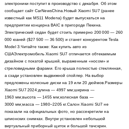
электроники поступит в производство с декабря. Об этом
сообщает сайт CarNewsChina.Новый Xiaomi SU7 (ранее
известный как MS11 Modena) будет выпускаться на
предприятии концерна BAIC в пригороде Пекина.
Электрический седан будет стоить примерно 200 000 — 260
000 юаней ($27 500 — 36 500) и станет конкурентом Tesla
Model 3.Читайте также: Как купить авто из
СШАЭлектромобиль Xiaomi SU7 отличается обтекаемым
дизайном с покатой крышей, выраженным «носом» и
стреловидными фарами. Его крыша полностью стеклянная,
а сзади установлен выдвижной спойлер. На выбор
предложены колесные диски на 19 или 20 дюймов.Размеры
Xiaomi SU7 2024:длина — 4997 мм;ширина —
1963 мм;высота — 1455 мм;колесная база —
3000 мм;масса — 1980−2205 кг.Салон Xiaomi SU7 не
показали на официальных фото, но рассекретили на
шпионских снимках. Внутри установлен небольшой
виртуальный приборный щиток и большой тачскрин.