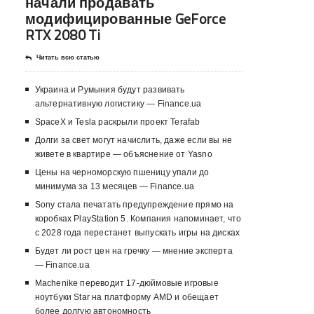
начали продавать
модифицированные GeForce
RTX 2080 Ti
Читать всю статью
Украина и Румыния будут развивать
альтернативную логистику — Finance.ua
SpaceX и Tesla раскрыли проект Terafab
Долги за свет могут начислить, даже если вы не
живете в квартире — объяснение от Yasno
Цены на черноморскую пшеницу упали до
минимума за 13 месяцев — Finance.ua
Sony стала печатать предупреждение прямо на
коробках PlayStation 5. Компания напоминает, что
с 2028 года перестанет выпускать игры на дисках
Будет ли рост цен на гречку — мнение эксперта
— Finance.ua
Machenike переводит 17-дюймовые игровые
ноутбуки Star на платформу AMD и обещает
более долгую автономность