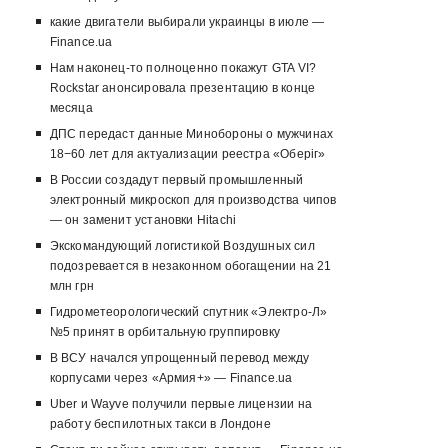
какие двигатели выбирали украинцы в июле —
Finance.ua
Нам наконец-то полноценно покажут GTA VI?
Rockstar анонсировала презентацию в конце
месяца
ДПС передаст данные Минобороны о мужчинах
18−60 лет для актуализации реестра «Оберіг»
В России создадут первый промышленный
электронный микроскоп для производства чипов
— он заменит установки Hitachi
Экскомандующий логистикой Воздушных сил
подозревается в незаконном обогащении на 21
млн грн
Гидрометеорологический спутник «Электро-Л»
№5 принят в орбитальную группировку
В ВСУ начался упрощенный перевод между
корпусами через «Армия+» — Finance.ua
Uber и Wayve получили первые лицензии на
работу беспилотных такси в Лондоне