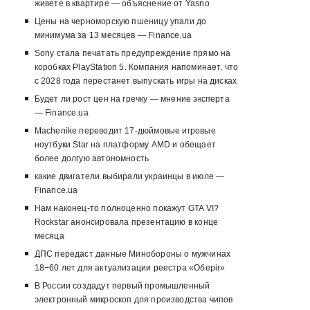
живете в квартире — объяснение от Yasno
Цены на черноморскую пшеницу упали до
минимума за 13 месяцев — Finance.ua
Sony стала печатать предупреждение прямо на
коробках PlayStation 5. Компания напоминает, что
с 2028 года перестанет выпускать игры на дисках
Будет ли рост цен на гречку — мнение эксперта
— Finance.ua
Machenike переводит 17-дюймовые игровые
ноутбуки Star на платформу AMD и обещает
более долгую автономность
какие двигатели выбирали украинцы в июле —
Finance.ua
Нам наконец-то полноценно покажут GTA VI?
Rockstar анонсировала презентацию в конце
месяца
ДПС передаст данные Минобороны о мужчинах
18−60 лет для актуализации реестра «Оберіг»
В России создадут первый промышленный
электронный микроскоп для производства чипов