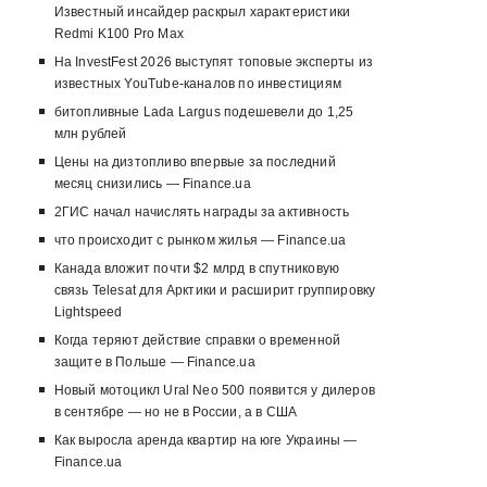
Известный инсайдер раскрыл характеристики
Redmi K100 Pro Max
На InvestFest 2026 выступят топовые эксперты из
известных YouTube-каналов по инвестициям
битопливные Lada Largus подешевели до 1,25
млн рублей
Цены на дизтопливо впервые за последний
месяц снизились — Finance.ua
2ГИС начал начислять награды за активность
что происходит с рынком жилья — Finance.ua
Канада вложит почти $2 млрд в спутниковую
связь Telesat для Арктики и расширит группировку
Lightspeed
Когда теряют действие справки о временной
защите в Польше — Finance.ua
Новый мотоцикл Ural Neo 500 появится у дилеров
в сентябре — но не в России, а в США
Как выросла аренда квартир на юге Украины —
Finance.ua