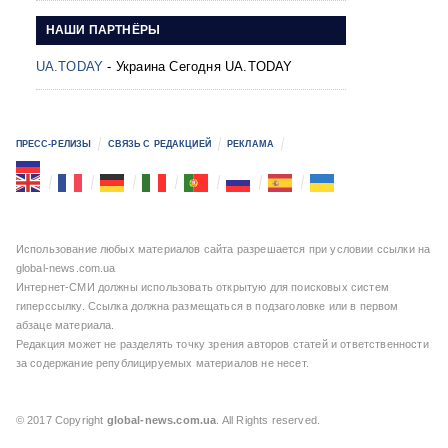
НАШИ ПАРТНЁРЫ
UA.TODAY
- Украина Сегодня UA.TODAY
ПРЕСС-РЕЛИЗЫ
СВЯЗЬ С РЕДАКЦИЕЙ
РЕКЛАМА
Использование любых материалов сайта разрешается при условии ссылки на
global-news.com.ua
Интернет-СМИ должны использовать открытую для поисковых систем
гиперссылку. Ссылка должна размещаться в подзаголовке или в первом
абзаце материала.
Редакция может не разделять точку зрения авторов статей и ответственности
за содержание републицируемых материалов не несет.
© 2017 Copyright
global-news.com.ua
. All Rights reserved.