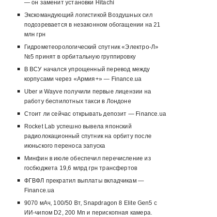
— он заменит установки Hitachi
Экскомандующий логистикой Воздушных сил
подозревается в незаконном обогащении на 21
млн грн
Гидрометеорологический спутник «Электро-Л»
№5 принят в орбитальную группировку
В ВСУ начался упрощенный перевод между
корпусами через «Армия+» — Finance.ua
Uber и Wayve получили первые лицензии на
работу беспилотных такси в Лондоне
Стоит ли сейчас открывать депозит — Finance.ua
Rocket Lab успешно вывела японский
радиолокационный спутник на орбиту после
июньского переноса запуска
Минфин в июле обеспечил перечисление из
госбюджета 19,6 млрд грн трансфертов
ФГВФЛ прекратил выплаты вкладчикам —
Finance.ua
9070 мАч, 100/50 Вт, Snapdragon 8 Elite Gen5 с
ИИ-чипом D2, 200 Мп и перископная камера.