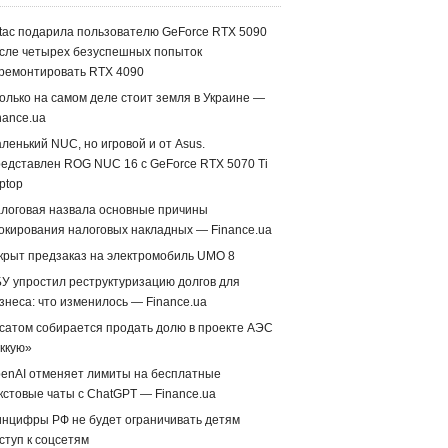
tac подарила пользователю GeForce RTX 5090
сле четырех безуспешных попыток
ремонтировать RTX 4090
олько на самом деле стоит земля в Украине —
nance.ua
ленький NUC, но игровой и от Asus.
едставлен ROG NUC 16 с GeForce RTX 5070 Ti
ptop
логовая назвала основные причины
окирования налоговых накладных — Finance.ua
крыт предзаказ на электромобиль UMO 8
У упростил реструктуризацию долгов для
знеса: что изменилось — Finance.ua
сатом собирается продать долю в проекте АЭС
ккую»
enAI отменяет лимиты на бесплатные
кстовые чаты с ChatGPT — Finance.ua
нцифры РФ не будет ограничивать детям
ступ к соцсетям