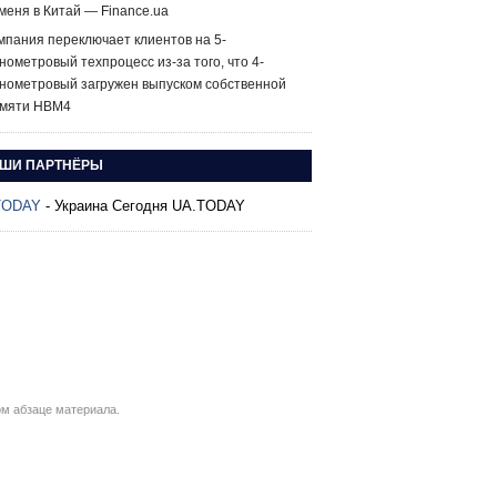
меня в Китай — Finance.ua
мпания переключает клиентов на 5-
нометровый техпроцесс из-за того, что 4-
нометровый загружен выпуском собственной
мяти HBM4
ШИ ПАРТНЁРЫ
TODAY
- Украина Сегодня UA.TODAY
м абзаце материала.