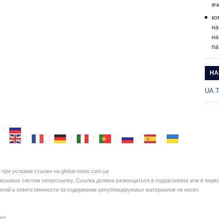
яч
ко
на
на
па
НА
UA.
при условии ссылки на global-news.com.ua
сковых систем гиперссылку. Ссылка должна размещаться в подзаголовке или в перво
татей и ответственности за содержание републицируемых материалов не несет.
ved.