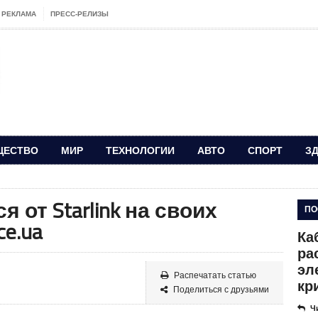
РЕКЛАМА
ПРЕСС-РЕЛИЗЫ
ЩЕСТВО
МИР
ТЕХНОЛОГИИ
АВТО
СПОРТ
З
я от Starlink на своих
ПО
e.ua
Ка
ра
эл
Распечатать статью
кр
Поделиться с друзьями
Ч