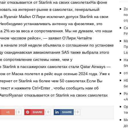
air отказывается от Starlink на своих самолетахНа фоне
овать на интернет-рынке в самолетах, генеральный
Zo
по
 Ryanair Майкл О’Лири исключил допуск Starlink на свои
от
«Необходимо устанавливать антенну на фюзеляже, это
Ск
а 2% из-за веса и сопротивления. Мы не думаем, что наши
Fi
ычном часовом рейсе», — заявил О’Лири.Читайте
Ма
 в начале этой недели объявила о соглашении по установке
Пр
оду скандинавская авиакомпания SAS также выбрала этого
La
ое сопротивление системы ниже, чем у
На
бл
 Starlink в пассажирских самолетах стали Qatar Airways —
от
ом от Маска полетел в рейс еще осенью 2024 года. Уже к
нтернет от Starlink на более чем 50 самолетах.Если Вы
НБ
би
екст и нажмите Ctrl+Enter , чтобы сообщить нам об
Ро
вто/Ryanair отказывается от Starlink на своих самолетах
«А
Op
0
0
0
+1
SHARE
SHARE
те
Ми
до