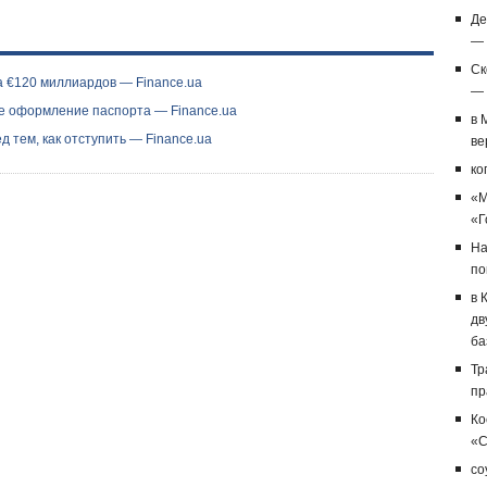
Де
— 
Ск
 €120 миллиардов — Finance.ua
— 
 оформление паспорта — Finance.ua
в 
 тем, как отступить — Finance.ua
ве
ко
«M
«Г
На
по
в 
дв
ба
Тр
пр
Ко
«С
со