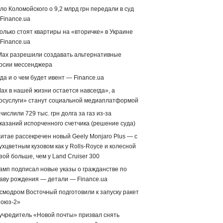
ло Коломойского о 9,2 млрд грн передали в суд
Finance.ua
олько стоят квартиры на «вторичке» в Украине
Finance.ua
Max разрешили создавать альтернативные
рсии мессенджера
гда и о чем будет ивент — Finance.ua
ax в нашей жизни остается навсегда», а
осуслуги» станут социальной медиаплатформой
числили 729 тыс. грн долга за газ из-за
казаний испорченного счетчика (решение суда)
Китае рассекречен новый Geely Monjaro Plus — с
ухцветным кузовом как у Rolls-Royce и колесной
зой больше, чем у Land Cruiser 300
амп подписал новые указы о гражданстве по
аву рождения — детали — Finance.ua
смодром Восточный подготовили к запуску ракет
оюз-2»
учредитель «Новой почты» призвал снять