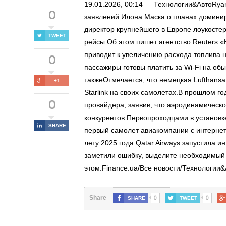
19.01.2026, 00:14 — Технологии&АвтоRyan
0
заявлений Илона Маска о планах доминир
директор крупнейшего в Европе лоукостера
TWEET
рейсы.Об этом пишет агентство Reuters.
0
приводит к увеличению расхода топлива н
пассажиры готовы платить за Wi-Fi на об
такжеОтмечается, что немецкая Lufthansa
+1
Starlink на своих самолетах.В прошлом г
0
провайдера, заявив, что аэродинамическ
конкурентов.Первопроходцами в установке
SHARE
первый самолет авиакомпании с интернет
лету 2025 года Qatar Airways запустила и
заметили ошибку, выделите необходимый т
этом.Finance.ua/Все новости/Технологии&А
0
0
Share
SHARE
TWEET