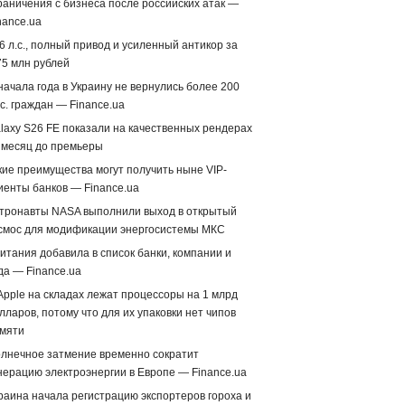
раничения с бизнеса после российских атак —
nance.ua
6 л.с., полный привод и усиленный антикор за
75 млн рублей
начала года в Украину не вернулись более 200
с. граждан — Finance.ua
laxy S26 FE показали на качественных рендерах
 месяц до премьеры
кие преимущества могут получить ныне VIP-
иенты банков — Finance.ua
тронавты NASA выполнили выход в открытый
смос для модификации энергосистемы МКС
итания добавила в список банки, компании и
да — Finance.ua
Apple на складах лежат процессоры на 1 млрд
лларов, потому что для их упаковки нет чипов
мяти
лнечное затмение временно сократит
нерацию электроэнергии в Европе — Finance.ua
раина начала регистрацию экспортеров гороха и