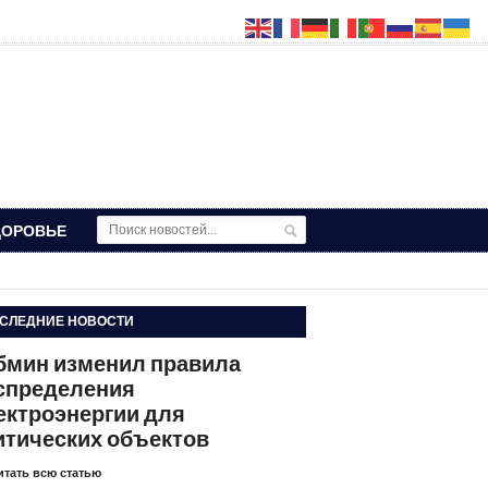
ДОРОВЬЕ
СЛЕДНИЕ НОВОСТИ
бмин изменил правила
спределения
ектроэнергии для
итических объектов
итать всю статью