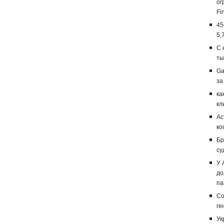
ог
Fi
45
5,
С 
ты
Ga
за
ка
кл
Ас
ко
Бр
су
У 
до
па
Со
ге
Ук