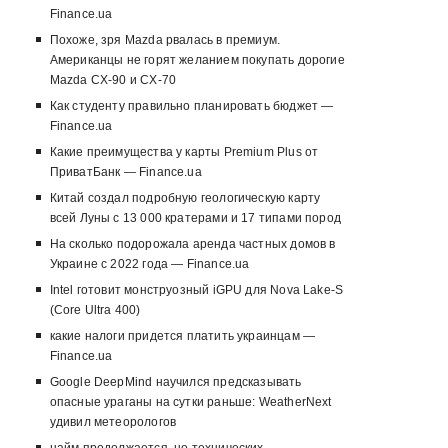
Finance.ua
Похоже, зря Mazda рвалась в премиум.
Американцы не горят желанием покупать дорогие
Mazda CX-90 и CX-70
Как студенту правильно планировать бюджет —
Finance.ua
Какие преимущества у карты Premium Plus от
ПриватБанк — Finance.ua
Китай создал подробную геологическую карту
всей Луны с 13 000 кратерами и 17 типами пород
На сколько подорожала аренда частных домов в
Украине с 2022 года — Finance.ua
Intel готовит монструозный iGPU для Nova Lake-S
(Core Ultra 400)
какие налоги придется платить украинцам —
Finance.ua
Google DeepMind научился предсказывать
опасные ураганы на сутки раньше: WeatherNext
удивил метеорологов