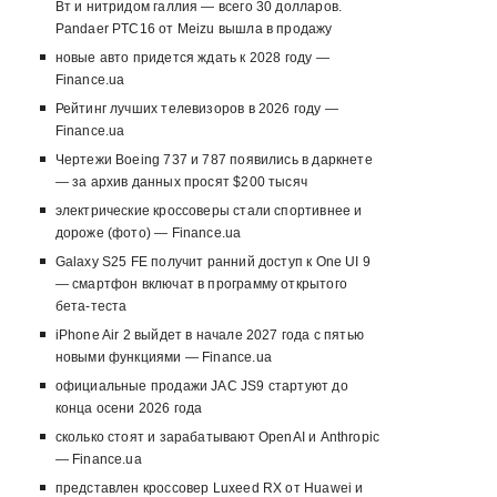
Вт и нитридом галлия — всего 30 долларов.
Pandaer PTC16 от Meizu вышла в продажу
новые авто придется ждать к 2028 году —
Finance.ua
Рейтинг лучших телевизоров в 2026 году —
Finance.ua
Чертежи Boeing 737 и 787 появились в даркнете
— за архив данных просят $200 тысяч
электрические кроссоверы стали спортивнее и
дороже (фото) — Finance.ua
Galaxy S25 FE получит ранний доступ к One UI 9
— смартфон включат в программу открытого
бета-теста
iPhone Air 2 выйдет в начале 2027 года с пятью
новыми функциями — Finance.ua
официальные продажи JAC JS9 стартуют до
конца осени 2026 года
сколько стоят и зарабатывают OpenAI и Anthropic
— Finance.ua
представлен кроссовер Luxeed RX от Huawei и