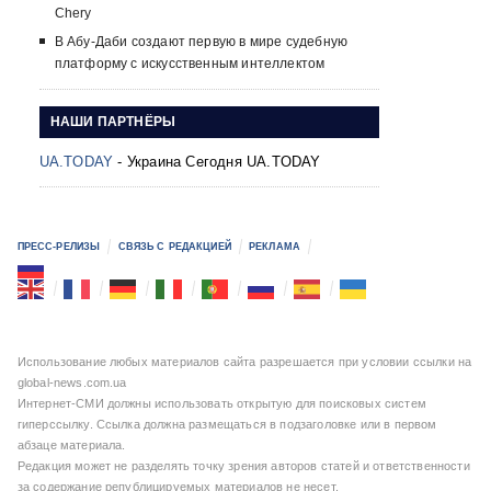
Chery
В Абу-Даби создают первую в мире судебную
платформу с искусственным интеллектом
НАШИ ПАРТНЁРЫ
UA.TODAY
- Украина Сегодня UA.TODAY
ПРЕСС-РЕЛИЗЫ
СВЯЗЬ С РЕДАКЦИЕЙ
РЕКЛАМА
Использование любых материалов сайта разрешается при условии ссылки на
global-news.com.ua
Интернет-СМИ должны использовать открытую для поисковых систем
гиперссылку. Ссылка должна размещаться в подзаголовке или в первом
абзаце материала.
Редакция может не разделять точку зрения авторов статей и ответственности
за содержание републицируемых материалов не несет.