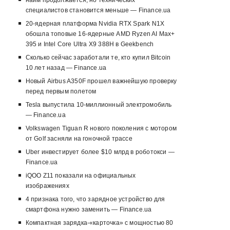
найм продолжается, но технических
специалистов становится меньше — Finance.ua
20-ядерная платформа Nvidia RTX Spark N1X
обошла топовые 16-ядерные AMD Ryzen AI Max+
395 и Intel Core Ultra X9 388H в Geekbench
Сколько сейчас заработали те, кто купил Bitcoin
10 лет назад — Finance.ua
Новый Airbus A350F прошел важнейшую проверку
перед первым полетом
Tesla выпустила 10-миллионный электромобиль
— Finance.ua
Volkswagen Tiguan R нового поколения с мотором
от Golf засняли на гоночной трассе
Uber инвестирует более $10 млрд в роботокси —
Finance.ua
iQOO Z11 показали на официальных
изображениях
4 признака того, что зарядное устройство для
смартфона нужно заменить — Finance.ua
Компактная зарядка-«карточка» с мощностью 80