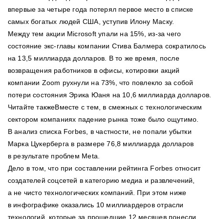
впервые за четыре года потерял первое место в списке
самых богатых людей США, уступив Илону Маску.
Между тем акции Microsoft упали на 15%, из-за чего
состояние экс-главы компании Стива Балмера сократилось
на 13,5 миллиарда долларов. В то же время, после
возвращения работников в офисы, котировки акций
компании Zoom рухнули на 73%, что повлекло за собой
потери состояния Эрика Юаня на 10,6 миллиарда долларов.
Читайте такжеВместе с тем, в смежных с технологическим
сектором компаниях падение рынка тоже было ощутимо.
В анализ списка Forbes, в частности, не попали убытки
Марка Цукерберга в размере 76,8 миллиарда долларов
в результате проблем Meta.
Дело в том, что при составлении рейтинга Forbes относит
создателей соцсетей в категорию медиа и развлечений,
а не чисто технологических компаний. При этом ниже
в инфографике оказались 10 миллиардеров отрасли
технологий, которые за прошедшие 12 месяцев понесли