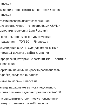
nance.ua
% арендаторов тратят более трети дохода —
nance.ua
России разворачивают современное
оизводство чипов — с литографами ASML и
акторами травления Lam Research
чшие альтернативные туристические
правления — ТОП-10 — Finance.ua
комендация о 32 ГБ ОЗУ для игровых ПК с
ndows 11 исчезла с сайта компании
 профессий, которые не заменит ИИ — рейтинг
Finance.ua
Германии научили нейросеть распознавать
пфейки, создавая их заново
нные за июль — Finance.ua
energy наращивает выпуск специального
афита для новых ядерных реакторов Xe-100
нсоцполитики готовит новую пенсионную
стему: что изменится — Finance.ua