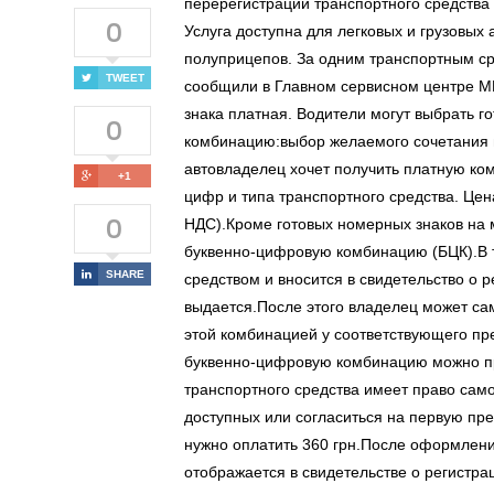
перерегистрации транспортного средства 
0
Услуга доступна для легковых и грузовых
полуприцепов. За одним транспортным ср
TWEET
сообщили в Главном сервисном центре М
знака платная. Водители могут выбрать 
0
комбинацию:выбор желаемого сочетания ц
автовладелец хочет получить платную ком
+1
цифр и типа транспортного средства. Цена 
0
НДС).Кроме готовых номерных знаков на 
буквенно-цифровую комбинацию (БЦК).В т
SHARE
средством и вносится в свидетельство о 
выдается.После этого владелец может сам
этой комбинацией у соответствующего п
буквенно-цифровую комбинацию можно пр
транспортного средства имеет право сам
доступных или согласиться на первую п
нужно оплатить 360 грн.После оформлени
отображается в свидетельстве о регистра