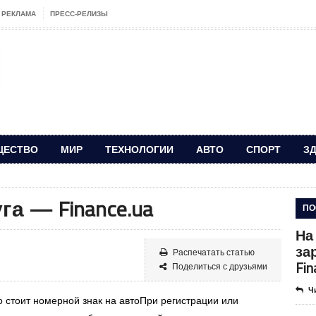
РЕКЛАМА
ПРЕСС-РЕЛИЗЫ
ЩЕСТВО
МИР
ТЕХНОЛОГИИ
АВТО
СПОРТ
З
га — Finance.ua
ПО
На
за
Распечатать статью
Fin
Поделиться с друзьями
Ч
 стоит номерной знак на автоПри регистрации или