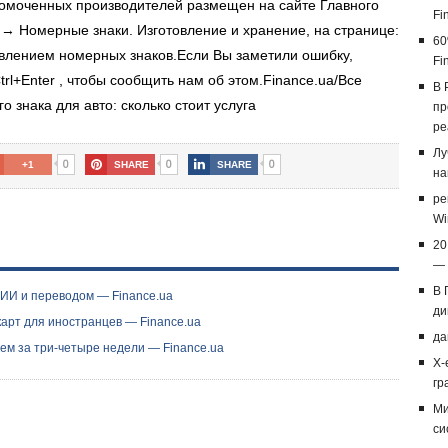
номоченных производителей размещен на сайте Главного
Fi
 → Номерные знаки. Изготовление и хранение, на странице:
60
влением номерных знаков.Если Вы заметили ошибку,
Fi
rl+Enter , чтобы сообщить нам об этом.Finance.ua/Все
В 
 знака для авто: сколько стоит услуга
пр
ре
Лу
0
0
0
+1
SHARE
SHARE
на
ре
Wi
20
— 
В 
 ИИ и переводом — Finance.ua
ди
арт для иностранцев — Finance.ua
да
аем за три-четыре недели — Finance.ua
X-
гр
Ми
си