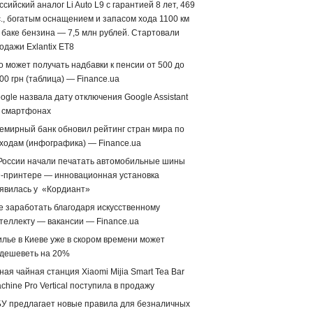
ссийский аналог Li Auto L9 с гарантией 8 лет, 469
с., богатым оснащением и запасом хода 1100 км
 баке бензина — 7,5 млн рублей. Стартовали
одажи Exlantix ET8
о может получать надбавки к пенсии от 500 до
00 грн (таблица) — Finance.ua
ogle назвала дату отключения Google Assistant
 смартфонах
емирный банк обновил рейтинг стран мира по
ходам (инфографика) — Finance.ua
России начали печатать автомобильные шины
-принтере — инновационная установка
явилась у «Кордиант»
е заработать благодаря искусственному
теллекту — вакансии — Finance.ua
лье в Киеве уже в скором времени может
дешеветь на 20%
ная чайная станция Xiaomi Mijia Smart Tea Bar
chine Pro Vertical поступила в продажу
У предлагает новые правила для безналичных