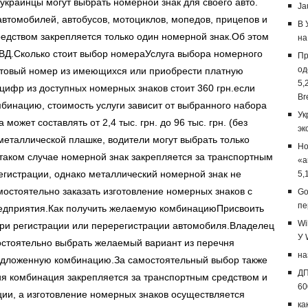
украинцы могут выбрать номерной знак для своего авто.
Ja
 автомобилей, автобусов, мотоциклов, мопедов, прицепов и
В 
едством закрепляется только один номерной знак.Об этом
на
ВД.Сколько стоит выбор номераУслуга выбора номерного
Пр
од
готовый номер из имеющихся или приобрести платную
5,
ифр из доступных номерных знаков стоит 360 грн.если
Br
бинацию, стоимость услуги зависит от выбранного набора
Ук
может составлять от 2,4 тыс. грн. до 96 тыс. грн. (без
эк
металлической плашке, водители могут выбрать только
Но
аком случае номерной знак закрепляется за транспортным
«а
регистрации, однако металлический номерной знак не
5,
остоятельно заказать изготовление номерных знаков с
Go
пе
редприятия.Как получить желаемую комбинациюПрисвоить
Wi
и регистрации или перерегистрации автомобиля.Владелец
У 
остоятельно выбрать желаемый вариант из перечня
на
редложенную комбинацию.За самостоятельный выбор также
ДП
я комбинация закрепляется за транспортным средством и
60
ции, а изготовление номерных знаков осуществляется
ка