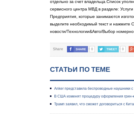
отдельно за счет владельца.Список упол
сервисного центра МВД в разделе: Услуги
Предприятия, которые занимаются изгото
выделите необходимый текст и нажмите Ct
новости/Технологии&Авто/Выбор номерного
0
0
Share
SHARE
TWEET
СТАТЬИ ПО ТЕМЕ
Anker представила беспроводные наушники с
В США изменят процедуру оформления грин-к
Трамп заявил, что сможет договориться с Кит