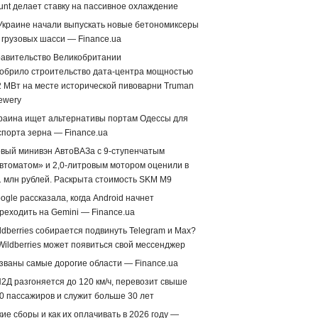
unt делает ставку на пассивное охлаждение
Украине начали выпускать новые бетономиксеры
 грузовых шасси — Finance.ua
авительство Великобритании
обрило строительство дата-центра мощностью
2 МВт на месте исторической пивоварни Truman
ewery
раина ищет альтернативы портам Одессы для
спорта зерна — Finance.ua
вый минивэн АвтоВАЗа с 9-ступенчатым
втоматом» и 2,0-литровым мотором оценили в
1 млн рублей. Раскрыта стоимость SKM M9
ogle рассказала, когда Android начнет
реходить на Gemini — Finance.ua
ldberries собирается подвинуть Telegram и Max?
Wildberries может появиться свой мессенджер
званы самые дорогие области — Finance.ua
2Д разгоняется до 120 км/ч, перевозит свыше
0 пассажиров и служит больше 30 лет
кие сборы и как их оплачивать в 2026 году —