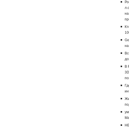
Ро
л.
на
пр
Кт
10
Go
на
Вс
до
В 
3D
по
Гд
ин
Жи
по
ум
Ma
НБ