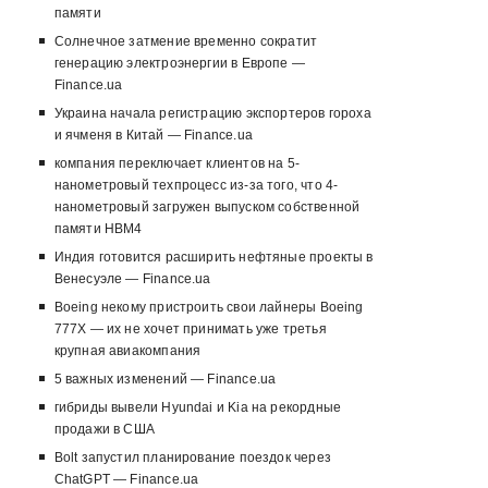
памяти
Солнечное затмение временно сократит
генерацию электроэнергии в Европе —
Finance.ua
Украина начала регистрацию экспортеров гороха
и ячменя в Китай — Finance.ua
компания переключает клиентов на 5-
нанометровый техпроцесс из-за того, что 4-
нанометровый загружен выпуском собственной
памяти HBM4
Индия готовится расширить нефтяные проекты в
Венесуэле — Finance.ua
Boeing некому пристроить свои лайнеры Boeing
777X — их не хочет принимать уже третья
крупная авиакомпания
5 важных изменений — Finance.ua
гибриды вывели Hyundai и Kia на рекордные
продажи в США
Bolt запустил планирование поездок через
ChatGPT — Finance.ua