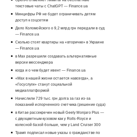
OpenAI отменяет лимиты на бесплатные
текстовые чаты с ChatGPT — Finance.ua
Минцифры РФ не будет ограничивать детям
доступ к соцсетям
Дело Коломойского о 9,2 млрд грн передали в суд
— Finance.ua
Сколько стоят квартиры на «вторичке» в Украине
— Finance.ua
в Max разрешили создавать альтернативные
версии мессенджера
когда и о чем будет ивент — Finance.ua
«Max в нашей жизни остается навсегда», а
«Госуслуги» станут социальной
медиаплатформой
Начислили 729 тыс. грн долга за газ из-за
показаний испорченного счетчика (решение суда)
в Китае рассекречен новый Geely Monjaro Plus —
с двухцветным кузовом как у Rolls-Royce и
колесной базой больше, чем у Land Cruiser 300
Трамп подписал новые указы о гражданстве по