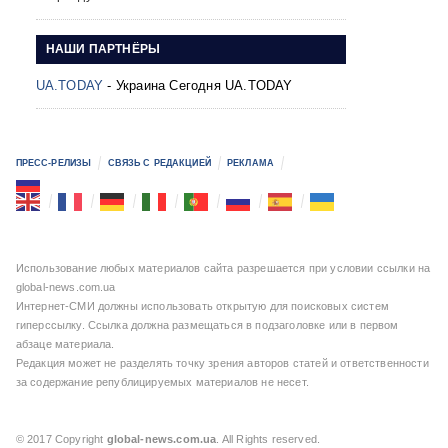
НАШИ ПАРТНЁРЫ
UA.TODAY
- Украина Сегодня UA.TODAY
ПРЕСС-РЕЛИЗЫ
СВЯЗЬ С РЕДАКЦИЕЙ
РЕКЛАМА
Использование любых материалов сайта разрешается при условии ссылки на
global-news.com.ua
Интернет-СМИ должны использовать открытую для поисковых систем
гиперссылку. Ссылка должна размещаться в подзаголовке или в первом
абзаце материала.
Редакция может не разделять точку зрения авторов статей и ответственности
за содержание републицируемых материалов не несет.
© 2017 Copyright
global-news.com.ua
. All Rights reserved.