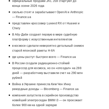
официальные продажи JAC JS9 стартуют до
конца осени 2026 года
сколько стоят и зарабатывают OpenAI и Anthropic
— Finance.ua
представлен кроссовер Luxeed RX от Huawei и
Chery
В Абу-Даби создают первую в мире судебную
платформу с искусственным интеллектом
в космосе сделали невероятно детальный снимок
старой японской ракеты H-IIA
где цены растут быстрее всего — Finance.ua
В России создали радиационно-стойкий
процессор для космоса, но он «опоздал» на 288
дней — разработчику выставили счет на 290 млн
рублей
Война в Украине принесла Ким Чен Инну
рекордные доходы — Bloomberg — Finance.ua
компания запустила в серийное производство
новейший электроседан BMW i3 — он проезжает
более 900 км на одной зарядке