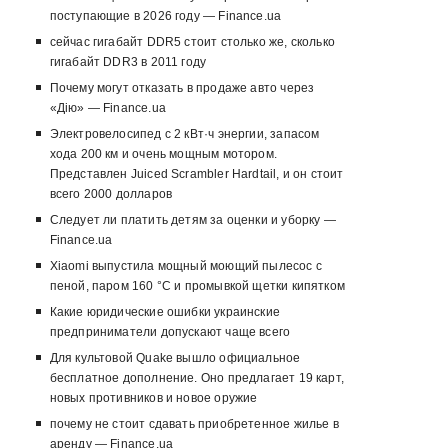
поступающие в 2026 году — Finance.ua
сейчас гигабайт DDR5 стоит столько же, сколько
гигабайт DDR3 в 2011 году
Почему могут отказать в продаже авто через
«Дію» — Finance.ua
Электровелосипед с 2 кВт·ч энергии, запасом
хода 200 км и очень мощным мотором.
Представлен Juiced Scrambler Hardtail, и он стоит
всего 2000 долларов
Следует ли платить детям за оценки и уборку —
Finance.ua
Xiaomi выпустила мощный моющий пылесос с
пеной, паром 160 °C и промывкой щетки кипятком
Какие юридические ошибки украинские
предприниматели допускают чаще всего
Для культовой Quake вышло официальное
бесплатное дополнение. Оно предлагает 19 карт,
новых противников и новое оружие
почему не стоит сдавать приобретенное жилье в
аренду — Finance.ua