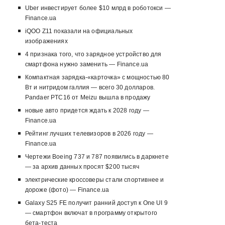
Uber инвестирует более $10 млрд в роботокси —
Finance.ua
iQOO Z11 показали на официальных
изображениях
4 признака того, что зарядное устройство для
смартфона нужно заменить — Finance.ua
Компактная зарядка-«карточка» с мощностью 80
Вт и нитридом галлия — всего 30 долларов.
Pandaer PTC16 от Meizu вышла в продажу
новые авто придется ждать к 2028 году —
Finance.ua
Рейтинг лучших телевизоров в 2026 году —
Finance.ua
Чертежи Boeing 737 и 787 появились в даркнете
— за архив данных просят $200 тысяч
электрические кроссоверы стали спортивнее и
дороже (фото) — Finance.ua
Galaxy S25 FE получит ранний доступ к One UI 9
— смартфон включат в программу открытого
бета-теста