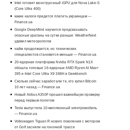
Intel готовит монструозный iGPU для Nova Lake-S
(Core Ultra 400)
какие налоги придется платить украинцам —
Finance.ua
Google DeepMind научился предсказывать
опасные ураганы на сутки раньше: WeatherNext
удивил метеорологов
найм продолжается, но технических
специалистов становится меньше — Finance.ua
20-ядерная платформа Nvidia RTX Spark N1X
обошла топовые 16-ядерные AMD Ryzen AI Max+
395 и Intel Core Ultra X9 388H в Geekbench
Сколько сейчас заработали те, кто купил Bitcoin
10 лет назад — Finance.ua
Новый Airbus A350F прошел важнейшую проверку
перед первым полетом
Tesla выпустила 10-миллионный электромобиль
— Finance.ua
Volkswagen Tiguan R нового поколения с мотором
от Golf засняли на гоночной трассе