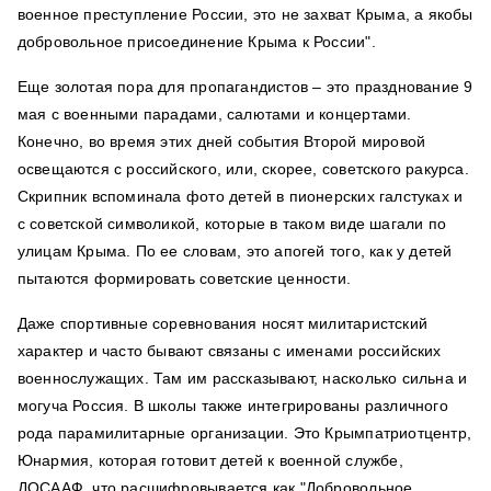
военное преступление России, это не захват Крыма, а якобы
добровольное присоединение Крыма к России".
Еще золотая пора для пропагандистов – это празднование 9
мая с военными парадами, салютами и концертами.
Конечно, во время этих дней события Второй мировой
освещаются с российского, или, скорее, советского ракурса.
Скрипник вспоминала фото детей в пионерских галстуках и
с советской символикой, которые в таком виде шагали по
улицам Крыма. По ее словам, это апогей того, как у детей
пытаются формировать советские ценности.
Даже спортивные соревнования носят милитаристский
характер и часто бывают связаны с именами российских
военнослужащих. Там им рассказывают, насколько сильна и
могуча Россия. В школы также интегрированы различного
рода парамилитарные организации. Это Крымпатриотцентр,
Юнармия, которая готовит детей к военной службе,
ДОСААФ, что расшифровывается как "Добровольное