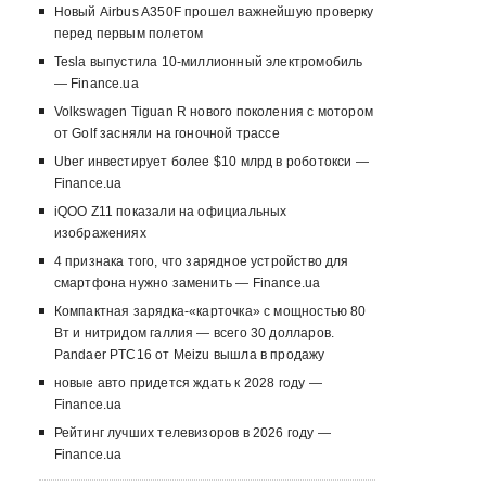
Новый Airbus A350F прошел важнейшую проверку
перед первым полетом
Tesla выпустила 10-миллионный электромобиль
— Finance.ua
Volkswagen Tiguan R нового поколения с мотором
от Golf засняли на гоночной трассе
Uber инвестирует более $10 млрд в роботокси —
Finance.ua
iQOO Z11 показали на официальных
изображениях
4 признака того, что зарядное устройство для
смартфона нужно заменить — Finance.ua
Компактная зарядка-«карточка» с мощностью 80
Вт и нитридом галлия — всего 30 долларов.
Pandaer PTC16 от Meizu вышла в продажу
новые авто придется ждать к 2028 году —
Finance.ua
Рейтинг лучших телевизоров в 2026 году —
Finance.ua