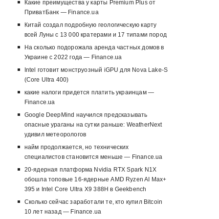
Какие преимущества у карты Premium Plus от
ПриватБанк — Finance.ua
Китай создал подробную геологическую карту
всей Луны с 13 000 кратерами и 17 типами пород
На сколько подорожала аренда частных домов в
Украине с 2022 года — Finance.ua
Intel готовит монструозный iGPU для Nova Lake-S
(Core Ultra 400)
какие налоги придется платить украинцам —
Finance.ua
Google DeepMind научился предсказывать
опасные ураганы на сутки раньше: WeatherNext
удивил метеорологов
найм продолжается, но технических
специалистов становится меньше — Finance.ua
20-ядерная платформа Nvidia RTX Spark N1X
обошла топовые 16-ядерные AMD Ryzen AI Max+
395 и Intel Core Ultra X9 388H в Geekbench
Сколько сейчас заработали те, кто купил Bitcoin
10 лет назад — Finance.ua