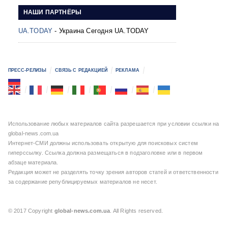
НАШИ ПАРТНЁРЫ
UA.TODAY
- Украина Сегодня UA.TODAY
ПРЕСС-РЕЛИЗЫ
СВЯЗЬ С РЕДАКЦИЕЙ
РЕКЛАМА
Использование любых материалов сайта разрешается при условии ссылки на
global-news.com.ua
Интернет-СМИ должны использовать открытую для поисковых систем
гиперссылку. Ссылка должна размещаться в подзаголовке или в первом
абзаце материала.
Редакция может не разделять точку зрения авторов статей и ответственности
за содержание републицируемых материалов не несет.
© 2017 Copyright
global-news.com.ua
. All Rights reserved.