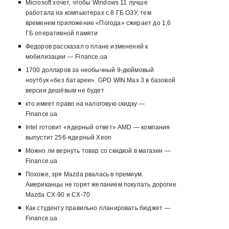
Microsoft хочет, чтобы Windows 11 лучше
работала на компьютерах с 8 ГБ ОЗУ, тем
временем приложение «Погода» сжирает до 1,6
ГБ оперативной памяти
Федоров рассказал о плане изменений к
мобилизации — Finance.ua
1700 долларов за необычный 9-дюймовый
ноутбук «без батареи». GPD WIN Max 3 в базовой
версии дешёвым не будет
кто имеет право на налоговую скидку —
Finance.ua
Intel готовит «ядерный ответ» AMD — компания
выпустит 256-ядерный Xeon
Можно ли вернуть товар со скидкой в ​​магазин —
Finance.ua
Похоже, зря Mazda рвалась в премиум.
Американцы не горят желанием покупать дорогие
Mazda CX-90 и CX-70
Как студенту правильно планировать бюджет —
Finance.ua