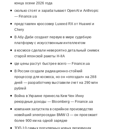
конца осени 2026 года
сколько стоят и зарабатывают OpenAI и Anthropic
— Finance.ua
представлен кроссовер Luxeed RX от Huawei и
Chery
В Абу-Даби создают первую в мире судебную
платформу с искусственным интеллектом
в космосе сделали невероятно детальный снимок
старой японской ракеты H-IIA
где цены растут быстрее всего — Finance.ua
В России создали радиационно-стойкий
процессор для космоса, но он «опоздал» на 288
дней — разработчику выставили счет на 290 млн
рублей
Война в Украине принесла Ким Чен Инну
рекордные доходы — Bloomberg — Finance.ua
компания запустила в серийное производство
новейший электроседан BMW i3 — он проезжает
более 900 км на одной зарядке
ТОП-10 самых популярных новых легковушек