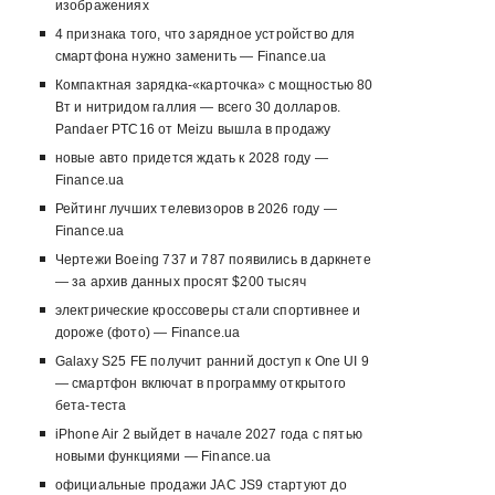
изображениях
4 признака того, что зарядное устройство для
смартфона нужно заменить — Finance.ua
Компактная зарядка-«карточка» с мощностью 80
Вт и нитридом галлия — всего 30 долларов.
Pandaer PTC16 от Meizu вышла в продажу
новые авто придется ждать к 2028 году —
Finance.ua
Рейтинг лучших телевизоров в 2026 году —
Finance.ua
Чертежи Boeing 737 и 787 появились в даркнете
— за архив данных просят $200 тысяч
электрические кроссоверы стали спортивнее и
дороже (фото) — Finance.ua
Galaxy S25 FE получит ранний доступ к One UI 9
— смартфон включат в программу открытого
бета-теста
iPhone Air 2 выйдет в начале 2027 года с пятью
новыми функциями — Finance.ua
официальные продажи JAC JS9 стартуют до