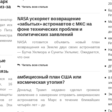
Марк
20
из-за
Читать всю статью
Бу
Fi
NASA ускоряет возвращение
сенатор
Ma
«забытых» астронавтов с МКС на
дал иск
но
фоне технических проблем и
о Пита
до
политических заявлений
нистра
ка
нижении
NASA готовится объявить новый план
Fi
возвращения на Землю двух своих астронавтов
На
— Бутча Уилмора и Суниты Уильямс. Ожидается,
Ro
что они
вые
ме
а
Читать всю статью
ДП
вязь
18
амбициозный план США или
В 
яся на
космическая утопия?
эл
ах, 16
он
rmor —
Дональд Трамп недавно сделал громкое
защиты
Эк
заявление о намерении отправить американских
по
тов от
астронавтов на Марс в течение ближайших
мл
четырёх лет – до
ра. Эти
Ги