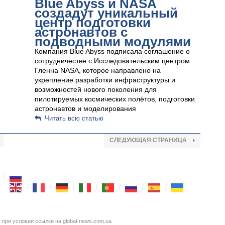
Blue Abyss и NASA
создадут уникальный
центр подготовки
астронавтов с
подводными модулями
Компания Blue Abyss подписала соглашение о
сотрудничестве с Исследовательским центром
Гленна NASA, которое направлено на
укрепление разработки инфраструктуры и
возможностей нового поколения для
пилотируемых космических полётов, подготовки
астронавтов и моделирования
Читать всю статью
СЛЕДУЮЩАЯ СТРАНИЦА
при условии ссылки на global-news.com.ua