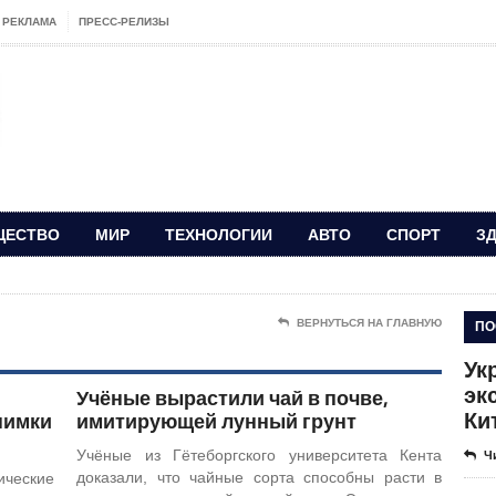
РЕКЛАМА
ПРЕСС-РЕЛИЗЫ
ЩЕСТВО
МИР
ТЕХНОЛОГИИ
АВТО
СПОРТ
З
ПО
ВЕРНУТЬСЯ НА ГЛАВНУЮ
Ук
эк
Учёные вырастили чай в почве,
Ки
нимки
имитирующей лунный грунт
Учёные из Гётеборгского университета Кента
Ч
доказали, что чайные сорта способны расти в
ческие