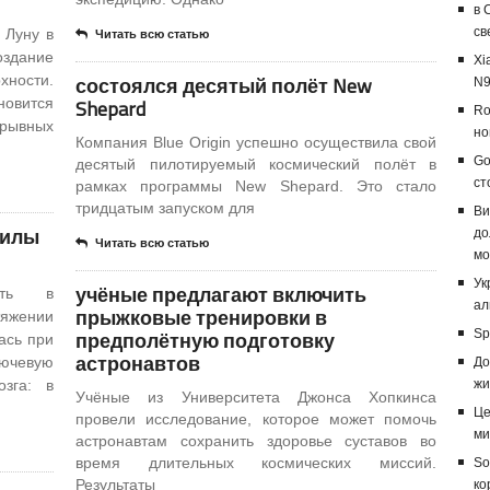
в 
св
 Луну в
Читать всю статью
здание
Xi
хности.
состоялся десятый полёт New
N9
новится
Shepard
Ro
ерывных
но
Компания Blue Origin успешно осуществила свой
Go
десятый пилотируемый космический полёт в
ст
рамках программы New Shepard. Это стало
тридцатым запуском для
Ви
силы
до
Читать всю статью
мо
Ук
учёные предлагают включить
вать в
ал
прыжковые тренировки в
тяжении
предполётную подготовку
Sp
ась при
астронавтов
лючевую
До
зга: в
жи
Учёные из Университета Джонса Хопкинса
Це
провели исследование, которое может помочь
ми
астронавтам сохранить здоровье суставов во
время длительных космических миссий.
So
Результаты
ко