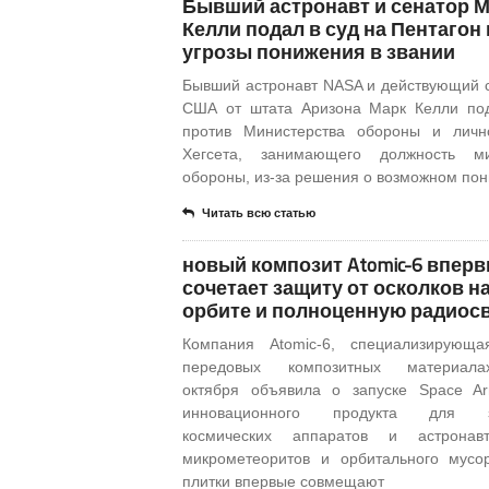
Бывший астронавт и сенатор 
Келли подал в суд на Пентагон 
угрозы понижения в звании
Бывший астронавт NASA и действующий 
США от штата Аризона Марк Келли по
против Министерства обороны и личн
Хегсета, занимающего должность ми
обороны, из-за решения о возможном по
Читать всю статью
новый композит Atomic-6 впер
сочетает защиту от осколков н
орбите и полноценную радиос
Компания Atomic-6, специализирующа
передовых композитных материал
октября объявила о запуске Space A
инновационного продукта для 
космических аппаратов и астронав
микрометеоритов и орбитального мусо
плитки впервые совмещают