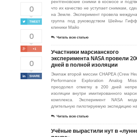
рентгеновские снимки в космосе и подтв
0
что их качество не уступает снимкам, сд
на Земле. Эксперимент провела междун
группа под руководством Шейны Гифф
TWEET
клиники Майо
0
Читать всю статью
+1
Участники марсианского
эксперимента NASA провели 20
0
дней в полной изоляции
Экипаж второй миссии CHAPEA (Crew Hea
SHARE
Performance Exploration Analog Mis
преодолел отметку в 200 дней непре
изоляции внутри имитированного марси
комплекса. Эксперимент NASA моде
длительную пилотируемую экспедицию н
Читать всю статью
Учёные вырастили нут в «лунн