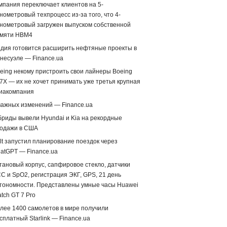
мпания переключает клиентов на 5-
нометровый техпроцесс из-за того, что 4-
нометровый загружен выпуском собственной
мяти HBM4
дия готовится расширить нефтяные проекты в
несуэле — Finance.ua
eing некому пристроить свои лайнеры Boeing
7X — их не хочет принимать уже третья крупная
иакомпания
важных изменений — Finance.ua
бриды вывели Hyundai и Kia на рекордные
одажи в США
lt запустил планирование поездок через
atGPT — Finance.ua
тановый корпус, сапфировое стекло, датчики
С и SpO2, регистрация ЭКГ, GPS, 21 день
тономности. Представлены умные часы Huawei
tch GT 7 Pro
лее 1400 самолетов в мире получили
сплатный Starlink — Finance.ua