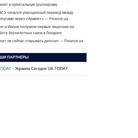
инят в орбитальную группировку
ВСУ начался упрощенный перевод между
рпусами через «Армия+» — Finance.ua
er и Wayve получили первые лицензии на
боту беспилотных такси в Лондоне
оит ли сейчас открывать депозит — Finance.ua
ШИ ПАРТНЁРЫ
TODAY
- Украина Сегодня UA.TODAY