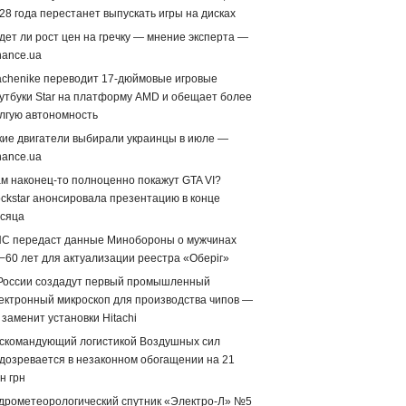
28 года перестанет выпускать игры на дисках
дет ли рост цен на гречку — мнение эксперта —
nance.ua
chenike переводит 17-дюймовые игровые
утбуки Star на платформу AMD и обещает более
лгую автономность
кие двигатели выбирали украинцы в июле —
nance.ua
м наконец-то полноценно покажут GTA VI?
ckstar анонсировала презентацию в конце
сяца
С передаст данные Минобороны о мужчинах
−60 лет для актуализации реестра «Оберіг»
России создадут первый промышленный
ектронный микроскоп для производства чипов —
 заменит установки Hitachi
скомандующий логистикой Воздушных сил
дозревается в незаконном обогащении на 21
н грн
дрометеорологический спутник «Электро-Л» №5