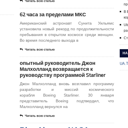
Читать всю статью
пр
В 
62 часа за пределами МКС
ко
Американский астронавт Сунита Уильямс
Ub
установила новый рекорд по продолжительности
ра
пребывания в открытом космосе среди женщин.
Ст
Во время последнего выхода в
Читать всю статью
НА
опытный руководитель Джон
UA.
Малхолланд возвращается к
руководству программой Starliner
Джон Малхолланд вновь возглавил программу
разработки и миссий космического
корабля Boeing Starliner. 30 января
представитель Boeing подтвердил, что
Малхолланд вернулся на
Читать всю статью