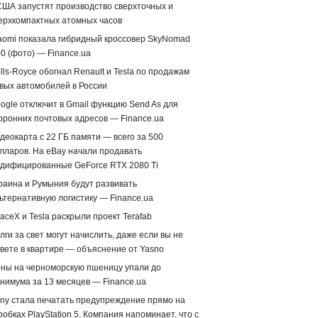
США запустят производство сверхточных и
ерхкомпактных атомных часов
aomi показала гибридный кроссовер SkyNomad
0 (фото) — Finance.ua
lls-Royce обогнал Renault и Tesla по продажам
вых автомобилей в России
ogle отключит в Gmail функцию Send As для
оронних почтовых адресов — Finance.ua
деокарта с 22 ГБ памяти — всего за 500
лларов. На eBay начали продавать
дифицированные GeForce RTX 2080 Ti
раина и Румыния будут развивать
ьтернативную логистику — Finance.ua
aceX и Tesla раскрыли проект Terafab
лги за свет могут начислить, даже если вы не
вете в квартире — объяснение от Yasno
ны на черноморскую пшеницу упали до
нимума за 13 месяцев — Finance.ua
ny стала печатать предупреждение прямо на
робках PlayStation 5. Компания напоминает, что с