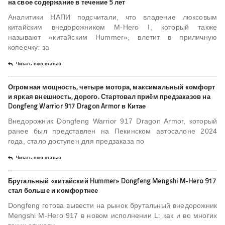
на свое содержание в течение 5 лет
Аналитики НАПИ подсчитали, что владение люксовым
китайским внедорожником M-Hero I, который также
называют «китайским Hummer», влетит в приличную
копеечку: за
Читать всю статью
Огромная мощность, четыре мотора, максимальный комфорт
и яркая внешность, дорого. Стартовал приём предзаказов на
Dongfeng Warrior 917 Dragon Armor в Китае
Внедорожник Dongfeng Warrior 917 Dragon Armor, который
ранее был представлен на Пекинском автосалоне 2024
года, стало доступен для предзаказа по
Читать всю статью
Брутальный «китайский Hummer» Dongfeng Mengshi M-Hero 917
стал больше и комфортнее
Dongfeng готова вывести на рынок брутальный внедорожник
Mengshi M-Hero 917 в новом исполнении L: как и во многих