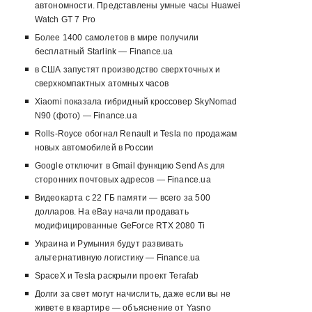
автономности. Представлены умные часы Huawei
Watch GT 7 Pro
Более 1400 самолетов в мире получили
бесплатный Starlink — Finance.ua
в США запустят производство сверхточных и
сверхкомпактных атомных часов
Xiaomi показала гибридный кроссовер SkyNomad
N90 (фото) — Finance.ua
Rolls-Royce обогнал Renault и Tesla по продажам
новых автомобилей в России
Google отключит в Gmail функцию Send As для
сторонних почтовых адресов — Finance.ua
Видеокарта с 22 ГБ памяти — всего за 500
долларов. На eBay начали продавать
модифицированные GeForce RTX 2080 Ti
Украина и Румыния будут развивать
альтернативную логистику — Finance.ua
SpaceX и Tesla раскрыли проект Terafab
Долги за свет могут начислить, даже если вы не
живете в квартире — объяснение от Yasno