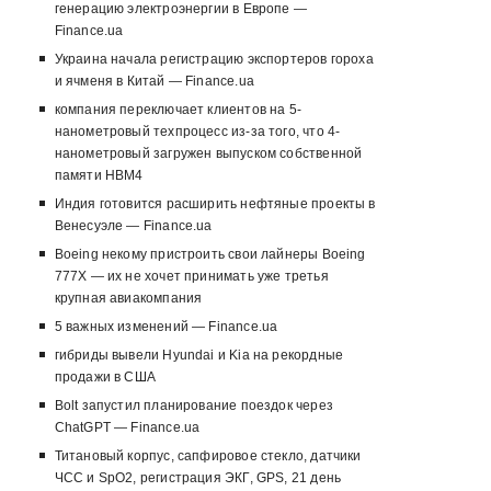
генерацию электроэнергии в Европе —
Finance.ua
Украина начала регистрацию экспортеров гороха
и ячменя в Китай — Finance.ua
компания переключает клиентов на 5-
нанометровый техпроцесс из-за того, что 4-
нанометровый загружен выпуском собственной
памяти HBM4
Индия готовится расширить нефтяные проекты в
Венесуэле — Finance.ua
Boeing некому пристроить свои лайнеры Boeing
777X — их не хочет принимать уже третья
крупная авиакомпания
5 важных изменений — Finance.ua
гибриды вывели Hyundai и Kia на рекордные
продажи в США
Bolt запустил планирование поездок через
ChatGPT — Finance.ua
Титановый корпус, сапфировое стекло, датчики
ЧСС и SpO2, регистрация ЭКГ, GPS, 21 день