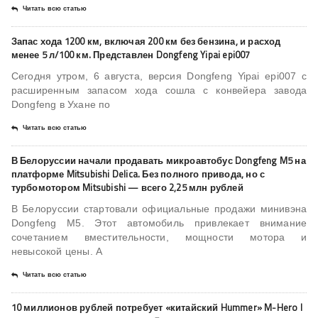
Читать всю статью
Запас хода 1200 км, включая 200 км без бензина, и расход
менее 5 л/100 км. Представлен Dongfeng Yipai epi007
Сегодня утром, 6 августа, версия Dongfeng Yipai epi007 с
расширенным запасом хода сошла с конвейера завода
Dongfeng в Ухане по
Читать всю статью
В Белоруссии начали продавать микроавтобус Dongfeng M5 на
платформе Mitsubishi Delica. Без полного привода, но с
турбомотором Mitsubishi — всего 2,25 млн рублей
В Белоруссии стартовали официальные продажи минивэна
Dongfeng M5. Этот автомобиль привлекает внимание
сочетанием вместительности, мощности мотора и
невысокой цены. А
Читать всю статью
10 миллионов рублей потребует «китайский Hummer» M-Hero I