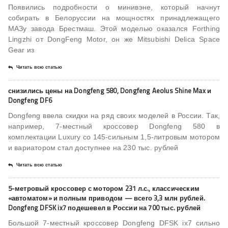
Появились подробности о минивэне, который начнут
собирать в Белоруссии на мощностях принадлежащего
МАЗу завода Брестмаш. Этой моделью оказался Forthing
Lingzhi от DongFeng Motor, он же Mitsubishi Delica Space
Gear из
Читать всю статью
снизились цены на Dongfeng 580, Dongfeng Aeolus Shine Max и
Dongfeng DF6
Dongfeng ввела скидки на ряд своих моделей в России. Так,
например, 7-местный кроссовер Dongfeng 580 в
комплектации Luxury со 145-сильным 1,5-литровым мотором
и вариатором стал доступнее на 230 тыс. рублей
Читать всю статью
5-метровый кроссовер с мотором 231 л.с., классическим
«автоматом» и полным приводом — всего 3,3 млн рублей.
Dongfeng DFSK ix7 подешевел в России на 700 тыс. рублей
Большой 7-местный кроссовер Dongfeng DFSK ix7 сильно