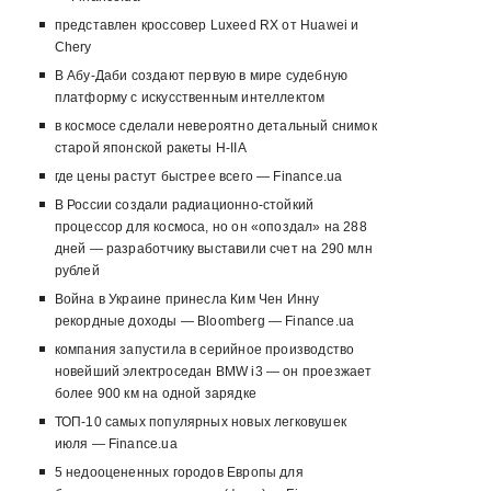
представлен кроссовер Luxeed RX от Huawei и
Chery
В Абу-Даби создают первую в мире судебную
платформу с искусственным интеллектом
в космосе сделали невероятно детальный снимок
старой японской ракеты H-IIA
где цены растут быстрее всего — Finance.ua
В России создали радиационно-стойкий
процессор для космоса, но он «опоздал» на 288
дней — разработчику выставили счет на 290 млн
рублей
Война в Украине принесла Ким Чен Инну
рекордные доходы — Bloomberg — Finance.ua
компания запустила в серийное производство
новейший электроседан BMW i3 — он проезжает
более 900 км на одной зарядке
ТОП-10 самых популярных новых легковушек
июля — Finance.ua
5 недооцененных городов Европы для