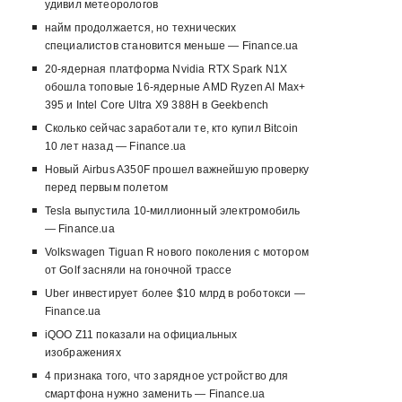
удивил метеорологов
найм продолжается, но технических
специалистов становится меньше — Finance.ua
20-ядерная платформа Nvidia RTX Spark N1X
обошла топовые 16-ядерные AMD Ryzen AI Max+
395 и Intel Core Ultra X9 388H в Geekbench
Сколько сейчас заработали те, кто купил Bitcoin
10 лет назад — Finance.ua
Новый Airbus A350F прошел важнейшую проверку
перед первым полетом
Tesla выпустила 10-миллионный электромобиль
— Finance.ua
Volkswagen Tiguan R нового поколения с мотором
от Golf засняли на гоночной трассе
Uber инвестирует более $10 млрд в роботокси —
Finance.ua
iQOO Z11 показали на официальных
изображениях
4 признака того, что зарядное устройство для
смартфона нужно заменить — Finance.ua