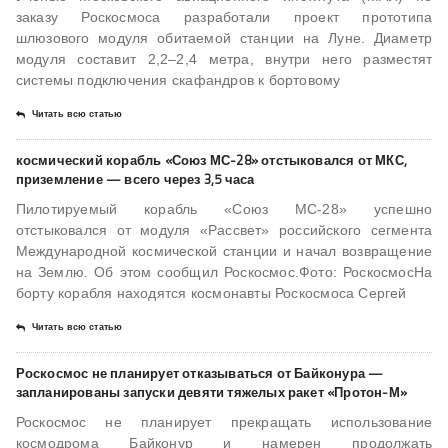
заказу Роскосмоса разработали проект прототипа
шлюзового модуля обитаемой станции на Луне. Диаметр
модуля составит 2,2–2,4 метра, внутри него разместят
системы подключения скафандров к бортовому
Читать всю статью
космический корабль «Союз МС-28» отстыковался от МКС,
приземление — всего через 3,5 часа
Пилотируемый корабль «Союз МС-28» успешно
отстыковался от модуля «Рассвет» российского сегмента
Международной космической станции и начал возвращение
на Землю. Об этом сообщил Роскосмос.Фото: РоскосмосНа
борту корабля находятся космонавты Роскосмоса Сергей
Читать всю статью
Роскосмос не планирует отказываться от Байконура —
запланированы запуски девяти тяжелых ракет «Протон-М»
Роскосмос не планирует прекращать использование
космодрома Байконур и намерен продолжать