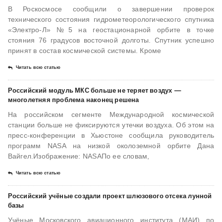
В Роскосмосе сообщили о завершении проверок
технического состояния гидрометеорологического спутника
«Электро-Л» №5 на геостационарной орбите в точке
стояния 76 градусов восточной долготы. Спутник успешно
принят в состав космической системы. Кроме
Читать всю статью
Российский модуль МКС больше не теряет воздух —
многолетняя проблема наконец решена
На российском сегменте Международной космической
станции больше не фиксируются утечки воздуха. Об этом на
пресс-конференции в Хьюстоне сообщила руководитель
программ NASA на низкой околоземной орбите Дана
Вайгел.Изображение: NASAПо ее словам,
Читать всю статью
Российский учёные создали проект шлюзового отсека лунной
базы
Учёные Московского авиационного института (МАИ) по