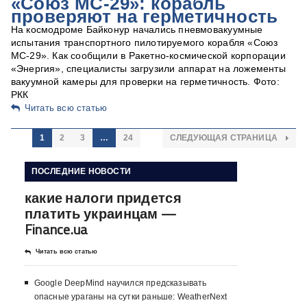
«Союз МС-29»: корабль
проверяют на герметичность
На космодроме Байконур начались пневмовакуумные
испытания транспортного пилотируемого корабля «Союз
МС-29». Как сообщили в Ракетно-космической корпорации
«Энергия», специалисты загрузили аппарат на ложементы
вакуумной камеры для проверки на герметичность. Фото:
РКК
Читать всю статью
1
2
3
…
24
СЛЕДУЮЩАЯ СТРАНИЦА
ПОСЛЕДНИЕ НОВОСТИ
какие налоги придется
платить украинцам —
Finance.ua
Читать всю статью
Google DeepMind научился предсказывать
опасные ураганы на сутки раньше: WeatherNext