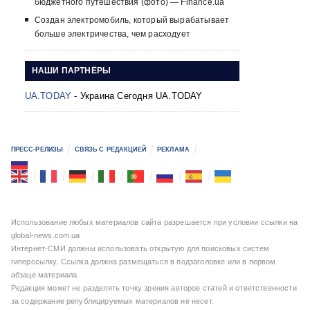
бюджетного путешествия (фото) — Finance.ua
Создан электромобиль, который вырабатывает
больше электричества, чем расходует
НАШИ ПАРТНЁРЫ
UA.TODAY
- Украина Сегодня UA.TODAY
ПРЕСС-РЕЛИЗЫ
СВЯЗЬ С РЕДАКЦИЕЙ
РЕКЛАМА
Использование любых материалов сайта разрешается при условии ссылки на
global-news.com.ua
Интернет-СМИ должны использовать открытую для поисковых систем
гиперссылку. Ссылка должна размещаться в подзаголовке или в первом
абзаце материала.
Редакция может не разделять точку зрения авторов статей и ответственности
за содержание републицируемых материалов не несет.