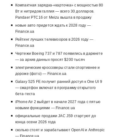
Компактная зарядка-«карточка» с мощностью 80
Вт и нитридом галлия — всего 30 долларов.
Pandaer PTC16 от Meizu вышла в продажу
новые авто придется ждать к 2028 году —
Finance.ua
Рейтинг лучших телевизоров в 2026 году —
Finance.ua
Чертежи Boeing 737 и 787 появились в даркнете
— за архив данных просят $200 тысяч
электрические кроссоверы стали спортивнее и
дороже (фото) — Finance.ua
Galaxy S25 FE получит ранний доступ к One UI 9
— смартфон включат в программу открытого
бета-теста
iPhone Air 2 выйдет в начале 2027 года с пятью
новыми функциями — Finance.ua
официальные продажи JAC JS9 стартуют до
конца осени 2026 года
сколько стоят и зарабатывают OpenAI и Anthropic
— Finance.ua