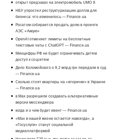
открыт предзаказ на электромобиль UMO 8
НБУ упростил реструктуризацию долгов для
бизнеса: что изменилось — Finance.ua
Росатом собирается продать долю в проекте
АЭС «Аккую»
OpenAI отменяет лимиты на бесплатные
текстовые чаты с ChatGPT — Finance.ua
Минцифры РФ не будет ограничивать детям
доступ к соцсетям
Дело Коломойского о 9,2 млрд грн передали в суд
— Finance.ua
Сколько стоят квартиры на «вторичке» в Украине
— Finance.ua
в Max разрешили создавать альтернативные
версии мессенджера
когда и о чем будет ивент — Finance.ua
«Max в нашей жизни остается навсегда», а
«Госуслуги» станут социальной
медиаплатформой