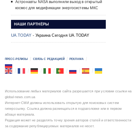
Астронавты NASA выполнили выход в открытый
космос для модификации энергосистемы МКС
НАШИ ПАРТНЁРЫ
UA.TODAY
- Украина Сегодня UA.TODAY
ПРЕСС-РЕЛИЗЫ
СВЯЗЬ С РЕДАКЦИЕЙ
РЕКЛАМА
Использование любых материалов сайта разрешается при условии ссылки на
global-news.com.ua
Интернет-СМИ должны использовать открытую для поисковых систем
гиперссылку. Ссылка должна размещаться в подзаголовке или в первом
абзаце материала.
Редакция может не разделять точку зрения авторов статей и ответственности
за содержание републицируемых материалов не несет.