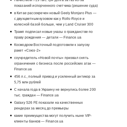
Начислили 729 тыс. грн долга за газ из-за
показаний испорченного счетчика (решение суда)
в Китае рассекречен новый Geely Monjaro Plus —
с двухцветным кузовом как у Rolls-Royce и
колесной базой больше, чем у Land Cruiser 300
Трамп подписал новые указы о гражданстве по
праву рождения — детали — Finance.ua
Космодром Восточный подготовили к запуску
ракет «Союз-2»
соучредитель «Новой почты» призвал снять
ограничения с бизнеса после российских атак —
Finance.ua
456 л.с., полный привод и усиленный антикор за
5,75 млн рублей
С начала года в Украину не вернулись более 200
тыс. граждан — Finance.ua
Galaxy S26 FE показали на качественных
рендерах за месяц до премьеры
какие преимущества могут получить ныне VIP-
клиенты банков — Finance.ua