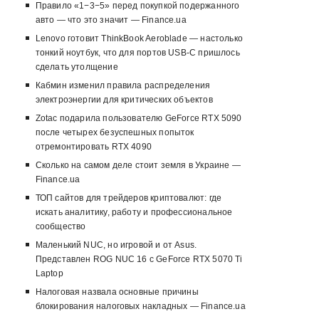
Правило «1−3−5» перед покупкой подержанного
авто — что это значит — Finance.ua
Lenovo готовит ThinkBook Aeroblade — настолько
тонкий ноутбук, что для портов USB-C пришлось
сделать утолщение
Кабмин изменил правила распределения
электроэнергии для критических объектов
Zotac подарила пользователю GeForce RTX 5090
после четырех безуспешных попыток
отремонтировать RTX 4090
Сколько на самом деле стоит земля в Украине —
Finance.ua
ТОП сайтов для трейдеров криптовалют: где
искать аналитику, работу и профессиональное
сообщество
Маленький NUC, но игровой и от Asus.
Представлен ROG NUC 16 с GeForce RTX 5070 Ti
Laptop
Налоговая назвала основные причины
блокирования налоговых накладных — Finance.ua