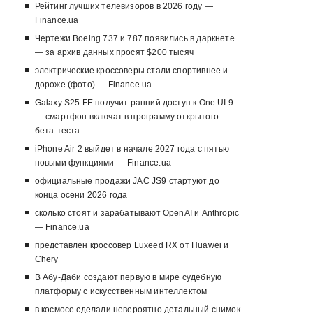
Рейтинг лучших телевизоров в 2026 году —
Finance.ua
Чертежи Boeing 737 и 787 появились в даркнете
— за архив данных просят $200 тысяч
электрические кроссоверы стали спортивнее и
дороже (фото) — Finance.ua
Galaxy S25 FE получит ранний доступ к One UI 9
— смартфон включат в программу открытого
бета-теста
iPhone Air 2 выйдет в начале 2027 года с пятью
новыми функциями — Finance.ua
официальные продажи JAC JS9 стартуют до
конца осени 2026 года
сколько стоят и зарабатывают OpenAI и Anthropic
— Finance.ua
представлен кроссовер Luxeed RX от Huawei и
Chery
В Абу-Даби создают первую в мире судебную
платформу с искусственным интеллектом
в космосе сделали невероятно детальный снимок