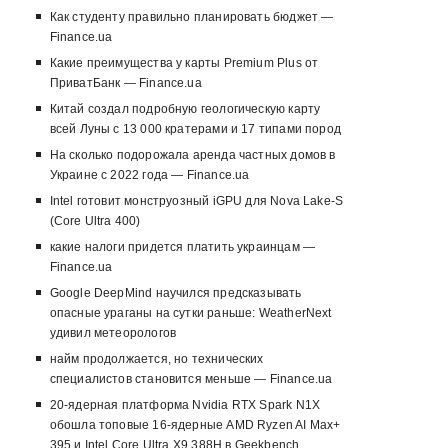
Как студенту правильно планировать бюджет —
Finance.ua
Какие преимущества у карты Premium Plus от
ПриватБанк — Finance.ua
Китай создал подробную геологическую карту
всей Луны с 13 000 кратерами и 17 типами пород
На сколько подорожала аренда частных домов в
Украине с 2022 года — Finance.ua
Intel готовит монструозный iGPU для Nova Lake-S
(Core Ultra 400)
какие налоги придется платить украинцам —
Finance.ua
Google DeepMind научился предсказывать
опасные ураганы на сутки раньше: WeatherNext
удивил метеорологов
найм продолжается, но технических
специалистов становится меньше — Finance.ua
20-ядерная платформа Nvidia RTX Spark N1X
обошла топовые 16-ядерные AMD Ryzen AI Max+
395 и Intel Core Ultra X9 388H в Geekbench