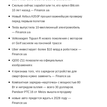
Сколько сейчас заработали те, кто купил Bitcoin
10 лет назад — Finance.ua
Новый Airbus A350F прошел важнейшую проверку
перед первым полетом
Tesla выпустила 10-миллионный электромобиль
— Finance.ua
Volkswagen Tiguan R нового поколения с мотором
от Golf засняли на гоночной трассе
Uber инвестирует более $10 млрд в роботокси —
Finance.ua
iQOO Z11 показали на официальных
изображениях
4 признака того, что зарядное устройство для
смартфона нужно заменить — Finance.ua
Компактная зарядка-«карточка» с мощностью 80
Вт и нитридом галлия — всего 30 долларов.
Pandaer PTC16 от Meizu вышла в продажу
новые авто придется ждать к 2028 году —
Finance.ua