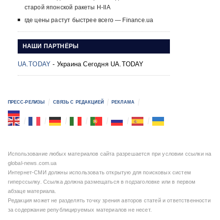
старой японской ракеты H-IIA
где цены растут быстрее всего — Finance.ua
НАШИ ПАРТНЁРЫ
UA.TODAY
- Украина Сегодня UA.TODAY
ПРЕСС-РЕЛИЗЫ
СВЯЗЬ С РЕДАКЦИЕЙ
РЕКЛАМА
Использование любых материалов сайта разрешается при условии ссылки на
global-news.com.ua
Интернет-СМИ должны использовать открытую для поисковых систем
гиперссылку. Ссылка должна размещаться в подзаголовке или в первом
абзаце материала.
Редакция может не разделять точку зрения авторов статей и ответственности
за содержание републицируемых материалов не несет.