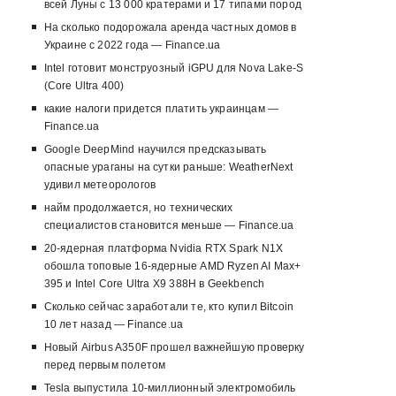
всей Луны с 13 000 кратерами и 17 типами пород
На сколько подорожала аренда частных домов в
Украине с 2022 года — Finance.ua
Intel готовит монструозный iGPU для Nova Lake-S
(Core Ultra 400)
какие налоги придется платить украинцам —
Finance.ua
Google DeepMind научился предсказывать
опасные ураганы на сутки раньше: WeatherNext
удивил метеорологов
найм продолжается, но технических
специалистов становится меньше — Finance.ua
20-ядерная платформа Nvidia RTX Spark N1X
обошла топовые 16-ядерные AMD Ryzen AI Max+
395 и Intel Core Ultra X9 388H в Geekbench
Сколько сейчас заработали те, кто купил Bitcoin
10 лет назад — Finance.ua
Новый Airbus A350F прошел важнейшую проверку
перед первым полетом
Tesla выпустила 10-миллионный электромобиль