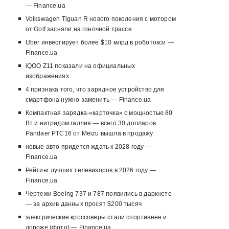
— Finance.ua
Volkswagen Tiguan R нового поколения с мотором
от Golf засняли на гоночной трассе
Uber инвестирует более $10 млрд в роботокси —
Finance.ua
iQOO Z11 показали на официальных
изображениях
4 признака того, что зарядное устройство для
смартфона нужно заменить — Finance.ua
Компактная зарядка-«карточка» с мощностью 80
Вт и нитридом галлия — всего 30 долларов.
Pandaer PTC16 от Meizu вышла в продажу
новые авто придется ждать к 2028 году —
Finance.ua
Рейтинг лучших телевизоров в 2026 году —
Finance.ua
Чертежи Boeing 737 и 787 появились в даркнете
— за архив данных просят $200 тысяч
электрические кроссоверы стали спортивнее и
дороже (фото) — Finance.ua