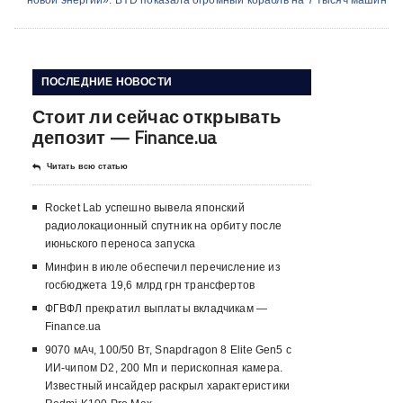
новой энергии». BYD показала огромный корабль на 7 тысяч машин
ПОСЛЕДНИЕ НОВОСТИ
Стоит ли сейчас открывать
депозит — Finance.ua
Читать всю статью
Rocket Lab успешно вывела японский
радиолокационный спутник на орбиту после
июньского переноса запуска
Минфин в июле обеспечил перечисление из
госбюджета 19,6 млрд грн трансфертов
ФГВФЛ прекратил выплаты вкладчикам —
Finance.ua
9070 мАч, 100/50 Вт, Snapdragon 8 Elite Gen5 с
ИИ-чипом D2, 200 Мп и перископная камера.
Известный инсайдер раскрыл характеристики