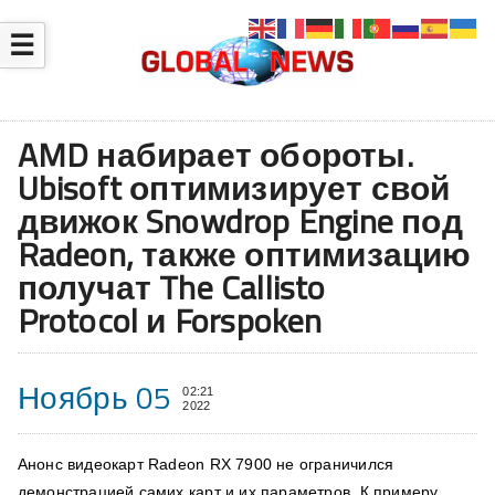
☰
AMD набирает обороты.
Ubisoft оптимизирует свой
движок Snowdrop Engine под
Radeon, также оптимизацию
получат The Callisto
Protocol и Forspoken
Ноябрь 05
02:21
2022
Анонс видеокарт Radeon RX 7900 не ограничился
демонстрацией самих карт и их параметров. К примеру,