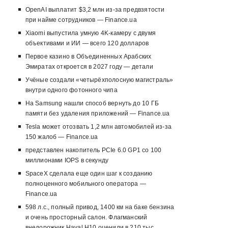
OpenAI выплатит $3,2 млн из-за предвзятости
при найме сотрудников — Finance.ua
Xiaomi выпустила умную 4K-камеру с двумя
объективами и ИИ — всего 120 долларов
Первое казино в Объединенных Арабских
Эмиратах откроется в 2027 году — детали
Учёные создали «четырёхполосную магистраль»
внутри одного фотонного чипа
На Samsung нашли способ вернуть до 10 ГБ
памяти без удаления приложений — Finance.ua
Tesla может отозвать 1,2 млн автомобилей из-за
150 жалоб — Finance.ua
представлен накопитель PCIe 6.0 GP1 со 100
миллионами IOPS в секунду
SpaceX сделала еще один шаг к созданию
полноценного мобильного оператора —
Finance.ua
598 л.с., полный привод, 1400 км на баке бензина
и очень просторный салон. Флагманский
внедорожник Haval H10 оценили в 210 тыс.