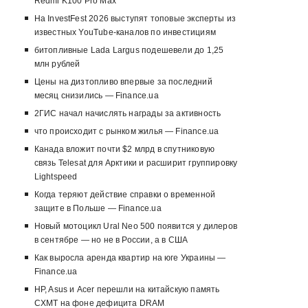
Redmi K100 Pro Max
На InvestFest 2026 выступят топовые эксперты из
известных YouTube-каналов по инвестициям
битопливные Lada Largus подешевели до 1,25
млн рублей
Цены на дизтопливо впервые за последний
месяц снизились — Finance.ua
2ГИС начал начислять награды за активность
что происходит с рынком жилья — Finance.ua
Канада вложит почти $2 млрд в спутниковую
связь Telesat для Арктики и расширит группировку
Lightspeed
Когда теряют действие справки о временной
защите в Польше — Finance.ua
Новый мотоцикл Ural Neo 500 появится у дилеров
в сентябре — но не в России, а в США
Как выросла аренда квартир на юге Украины —
Finance.ua
HP, Asus и Acer перешли на китайскую память
CXMT на фоне дефицита DRAM