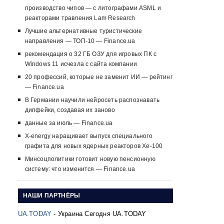
производство чипов — с литографами ASML и
реакторами травления Lam Research
Лучшие альтернативные туристические
направления — ТОП-10 — Finance.ua
рекомендация о 32 ГБ ОЗУ для игровых ПК с
Windows 11 исчезла с сайта компании
20 профессий, которые не заменит ИИ — рейтинг
— Finance.ua
В Германии научили нейросеть распознавать
дипфейки, создавая их заново
данные за июль — Finance.ua
X-energy наращивает выпуск специального
графита для новых ядерных реакторов Xe-100
Минсоцполитики готовит новую пенсионную
систему: что изменится — Finance.ua
НАШИ ПАРТНЁРЫ
UA.TODAY
- Украина Сегодня UA.TODAY