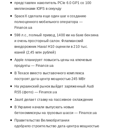
представлен накопитель PCIe 6.0 GP1 со 100
миллионами IOPS в секунду
SpaceX сделала еще один шаг к созданию
полноценного мобильного оператора —
Finance.ua
598 л.с., полный привод, 1400 км на баке бензина
и очень просторный салон. Флагманский
внедорожник Haval H10 оценили в 210 тыс.
юаней (2,45 млн рублей)
Apple планирует повысить цены на ключевые
продукты — Finance.ua
В Техасе вместо выставочного комплекса
построят дата-центр мощностью 245 МВт
На украинский рынок выйдет заряженный Audi
RS5 (фото) — Finance.ua
Jaunt делает ставку на пассивное охлаждение
В Украине начали выпускать новые
бетономиксеры на грузовых шасси — Finance.ua
Правительство Великобритании
одобрило строительство дата-центра мощностью