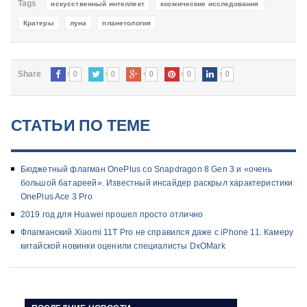
Tags
искусственный интеллект
космические исследования
Кратеры
луна
планетология
0
0
0
0
0
Share
СТАТЬИ ПО ТЕМЕ
Бюджетный флагман OnePlus со Snapdragon 8 Gen 3 и «очень
большой батареей». Известный инсайдер раскрыл характеристики
OnePlus Ace 3 Pro
2019 год для Huawei прошел просто отлично
Флагманский Xiaomi 11T Pro не справился даже с iPhone 11. Камеру
китайской новинки оценили специалисты DxOMark