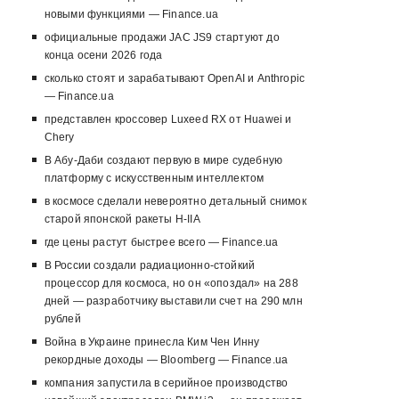
новыми функциями — Finance.ua
официальные продажи JAC JS9 стартуют до
конца осени 2026 года
сколько стоят и зарабатывают OpenAI и Anthropic
— Finance.ua
представлен кроссовер Luxeed RX от Huawei и
Chery
В Абу-Даби создают первую в мире судебную
платформу с искусственным интеллектом
в космосе сделали невероятно детальный снимок
старой японской ракеты H-IIA
где цены растут быстрее всего — Finance.ua
В России создали радиационно-стойкий
процессор для космоса, но он «опоздал» на 288
дней — разработчику выставили счет на 290 млн
рублей
Война в Украине принесла Ким Чен Инну
рекордные доходы — Bloomberg — Finance.ua
компания запустила в серийное производство