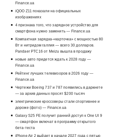
Finance.ua
iQOO Z11 показали на официальных
изображениях
4 признака того, что зарядное устройство для
смартфона нужно заменить — Finance.ua
Компактная зарядка-«карточка» с мощностью 80
Вт и нитридом галлия — всего 30 долларов.
Pandaer PTC16 от Meizu вышла в продажу
новые авто придется ждать к 2028 году —
Finance.ua
Рейтинг лучших телевизоров в 2026 году —
Finance.ua
Чертежи Boeing 737 и 787 появились в даркнете
— за архив данных просят $200 тысяч
электрические кроссоверы стали спортивнее и
дороже (фото) — Finance.ua
Galaxy S25 FE получит ранний доступ к One UI 9
— смартфон включат в программу открытого
бета-теста
iPhone Air 2 выйдет в начале 2027 года с пятью