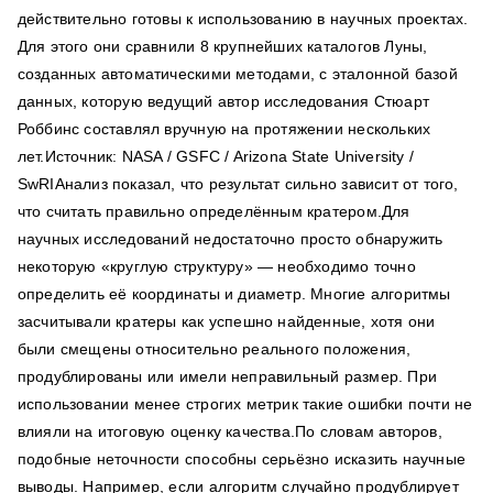
действительно готовы к использованию в научных проектах.
Для этого они сравнили 8 крупнейших каталогов Луны,
созданных автоматическими методами, с эталонной базой
данных, которую ведущий автор исследования Стюарт
Роббинс составлял вручную на протяжении нескольких
лет.Источник: NASA / GSFC / Arizona State University /
SwRIАнализ показал, что результат сильно зависит от того,
что считать правильно определённым кратером.Для
научных исследований недостаточно просто обнаружить
некоторую «круглую структуру» — необходимо точно
определить её координаты и диаметр. Многие алгоритмы
засчитывали кратеры как успешно найденные, хотя они
были смещены относительно реального положения,
продублированы или имели неправильный размер. При
использовании менее строгих метрик такие ошибки почти не
влияли на итоговую оценку качества.По словам авторов,
подобные неточности способны серьёзно исказить научные
выводы. Например, если алгоритм случайно продублирует