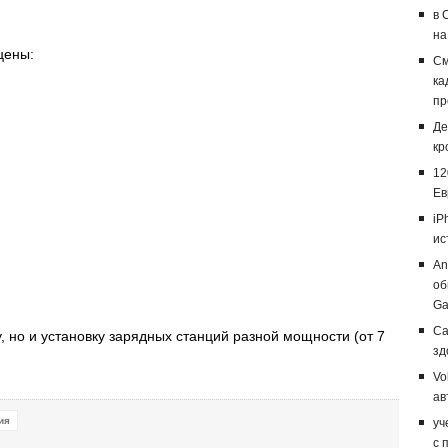
в 
на
цены:
См
ка
пр
Де
кр
12
Ев
iP
ис
An
об
Ga
Ca
у, но и установку зарядных станций разной мощности (от 7
зд
Vo
ав
ия
уч
с 