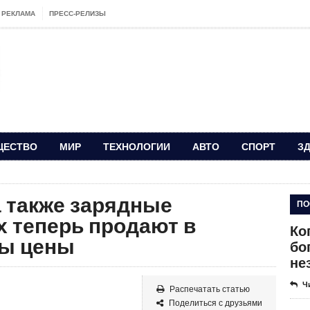
РЕКЛАМА
ПРЕСС-РЕЛИЗЫ
ЩЕСТВО
МИР
ТЕХНОЛОГИИ
АВТО
СПОРТ
З
, а также зарядные
ПО
х теперь продают в
Ко
ны цены
бо
не
Ч
Распечатать статью
Поделиться с друзьями