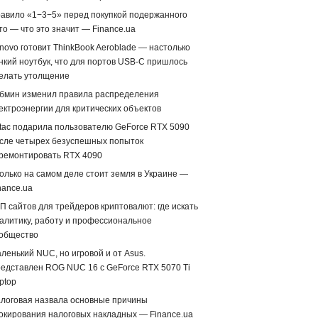
авило «1−3−5» перед покупкой подержанного
то — что это значит — Finance.ua
novo готовит ThinkBook Aeroblade — настолько
нкий ноутбук, что для портов USB-C пришлось
елать утолщение
бмин изменил правила распределения
ектроэнергии для критических объектов
tac подарила пользователю GeForce RTX 5090
сле четырех безуспешных попыток
ремонтировать RTX 4090
олько на самом деле стоит земля в Украине —
nance.ua
П сайтов для трейдеров криптовалют: где искать
алитику, работу и профессиональное
общество
ленький NUC, но игровой и от Asus.
едставлен ROG NUC 16 с GeForce RTX 5070 Ti
ptop
логовая назвала основные причины
окирования налоговых накладных — Finance.ua