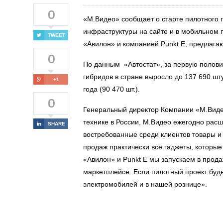
0
«М.Видео» сообщает о старте пилотного 
инфраструктуры на сайте и в мобильном п
TWEET
«Авилон» и компанией Punkt E, предлага
0
По данным «Автостат», за первую полови
гибридов в стране выросло до 137 690 шт
+1
года (90 470 шт.).
0
Генеральный директор Компании «М.Виде
технике в России, М.Видео ежегодно рас
SHARE
востребованные среди клиентов товары и
продаж практически все гаджеты, которые 
«Авилон» и Punkt E мы запускаем в прод
маркетплейсе. Если пилотный проект буд
электромобилей и в нашей рознице».