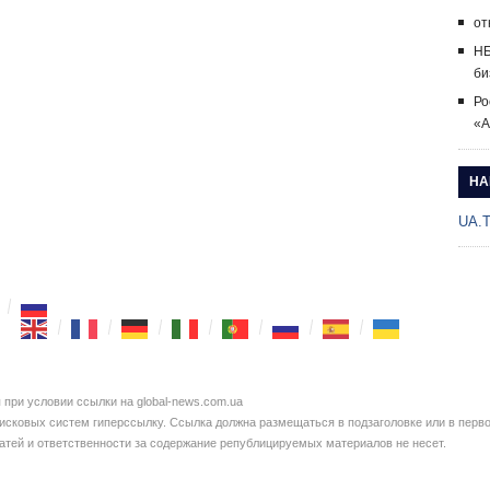
от
НБ
би
Ро
«А
НА
UA.
при условии ссылки на global-news.com.ua
сковых систем гиперссылку. Ссылка должна размещаться в подзаголовке или в перво
татей и ответственности за содержание републицируемых материалов не несет.