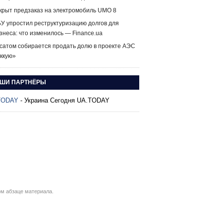
крыт предзаказ на электромобиль UMO 8
У упростил реструктуризацию долгов для
знеса: что изменилось — Finance.ua
сатом собирается продать долю в проекте АЭС
ккую»
ШИ ПАРТНЁРЫ
TODAY
- Украина Сегодня UA.TODAY
м абзаце материала.