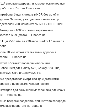
США впервые разрешили коммерческие поездки
 роботокси Zoox — Finance.ua
артфоны будут снимать в HDR без склейки
дров — Samsung уже сделала такой сенсор:
едставлен 200-мегапиксельный ISOCELL HPC
бютировал 1000-сильный заряженный
оссовер Audi (фото) — Finance.ua
0 Гц и 7500 мАч за 220 евро. Redmi 17 вышел в
ропе
hone 18 Pro может стать самым дорогим в
тории — Finance.ua
droid 17 станет последним большим
новлением для Galaxy S23, Galaxy S23 Plus,
laxy S23 Ultra и Galaxy S23 FE
sio представила смарт-кольцо с датчиками
оровья и цифровыми часами (фото)
lkswagen дал пожизненную гарантию для своих
то — Finance.ua
еные впервые разделили три изотопа водорода
помощью пористого материала