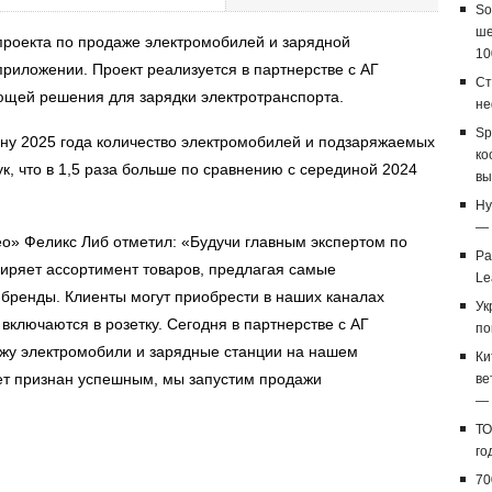
So
ше
проекта по продаже электромобилей и зарядной
10
риложении. Проект реализуется в партнерстве с АГ
Ст
ющей решения для зарядки электротранспорта.
не
Sp
ну 2025 года количество электромобилей и подзаряжаемых
ко
ук, что в 1,5 раза больше по сравнению с серединой 2024
вы
Hy
— 
о» Феликс Либ отметил: «Будучи главным экспертом по
Ра
ширяет ассортимент товаров, предлагая самые
Le
 бренды. Клиенты могут приобрести в наших каналах
Ук
включаются в розетку. Сегодня в партнерстве с АГ
по
ажу электромобили и зарядные станции на нашем
Ки
ет признан успешным, мы запустим продажи
ве
— 
ТО
го
70