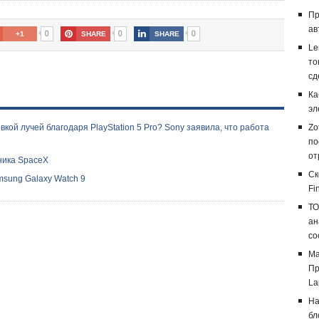
Пр
ав
0
0
0
+1
SHARE
SHARE
Le
то
сд
Ка
эл
кой лучей благодаря PlayStation 5 Pro? Sony заявила, что работа
Zo
по
от
ника SpaceX
Ск
sung Galaxy Watch 9
Fi
ТО
ан
со
Ма
Пр
La
На
бл