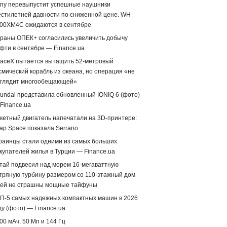
ny перевыпустит успешные наушники
стилетней давности по сниженной цене. WH-
00XM4C ожидаются в сентябре
раны ОПЕК+ согласились увеличить добычу
фти в сентябре — Finance.ua
aceX пытается вытащить 52-метровый
смический корабль из океана, но операция «не
глядит многообещающей»
undai представила обновленный IONIQ 6 (фото)
Finance.ua
кетный двигатель напечатали на 3D-принтере:
ap Space показала Serrano
раинцы стали одними из самых больших
купателей жилья в Турции — Finance.ua
тай подвесил над морем 16-мегаваттную
тряную турбину размером со 110-этажный дом
ей не страшны мощные тайфуны
П-5 самых надежных компактных машин в 2026
ду (фото) — Finance.ua
00 мАч, 50 Мп и 144 Гц