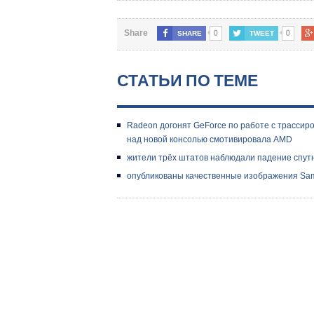
0
0
Share
SHARE
TWEET
СТАТЬИ ПО ТЕМЕ
Radeon догонят GeForce по работе с трассиров
над новой консолью смотивировала AMD
жители трёх штатов наблюдали падение спут
опубликованы качественные изображения Sam