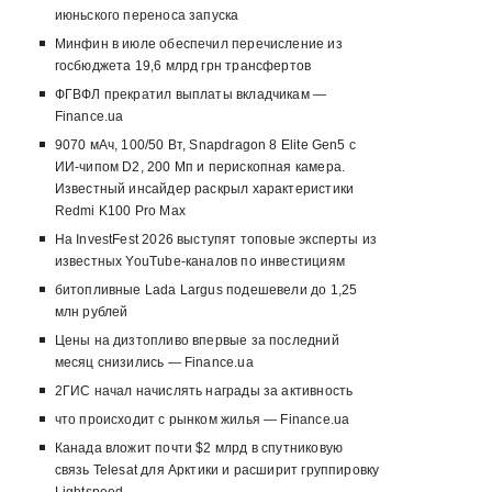
июньского переноса запуска
Минфин в июле обеспечил перечисление из
госбюджета 19,6 млрд грн трансфертов
ФГВФЛ прекратил выплаты вкладчикам —
Finance.ua
9070 мАч, 100/50 Вт, Snapdragon 8 Elite Gen5 с
ИИ-чипом D2, 200 Мп и перископная камера.
Известный инсайдер раскрыл характеристики
Redmi K100 Pro Max
На InvestFest 2026 выступят топовые эксперты из
известных YouTube-каналов по инвестициям
битопливные Lada Largus подешевели до 1,25
млн рублей
Цены на дизтопливо впервые за последний
месяц снизились — Finance.ua
2ГИС начал начислять награды за активность
что происходит с рынком жилья — Finance.ua
Канада вложит почти $2 млрд в спутниковую
связь Telesat для Арктики и расширит группировку