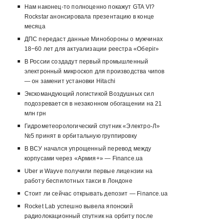
Нам наконец-то полноценно покажут GTA VI?
Rockstar анонсировала презентацию в конце
месяца
ДПС передаст данные Минобороны о мужчинах
18−60 лет для актуализации реестра «Оберіг»
В России создадут первый промышленный
электронный микроскоп для производства чипов
— он заменит установки Hitachi
Экскомандующий логистикой Воздушных сил
подозревается в незаконном обогащении на 21
млн грн
Гидрометеорологический спутник «Электро-Л»
№5 принят в орбитальную группировку
В ВСУ начался упрощенный перевод между
корпусами через «Армия+» — Finance.ua
Uber и Wayve получили первые лицензии на
работу беспилотных такси в Лондоне
Стоит ли сейчас открывать депозит — Finance.ua
Rocket Lab успешно вывела японский
радиолокационный спутник на орбиту после