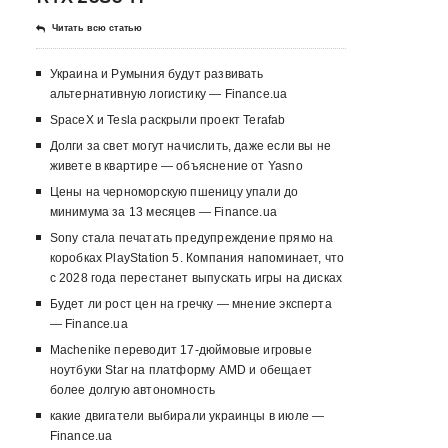
Читать всю статью
Украина и Румыния будут развивать
альтернативную логистику — Finance.ua
SpaceX и Tesla раскрыли проект Terafab
Долги за свет могут начислить, даже если вы не
живете в квартире — объяснение от Yasno
Цены на черноморскую пшеницу упали до
минимума за 13 месяцев — Finance.ua
Sony стала печатать предупреждение прямо на
коробках PlayStation 5. Компания напоминает, что
с 2028 года перестанет выпускать игры на дисках
Будет ли рост цен на гречку — мнение эксперта
— Finance.ua
Machenike переводит 17-дюймовые игровые
ноутбуки Star на платформу AMD и обещает
более долгую автономность
какие двигатели выбирали украинцы в июле —
Finance.ua