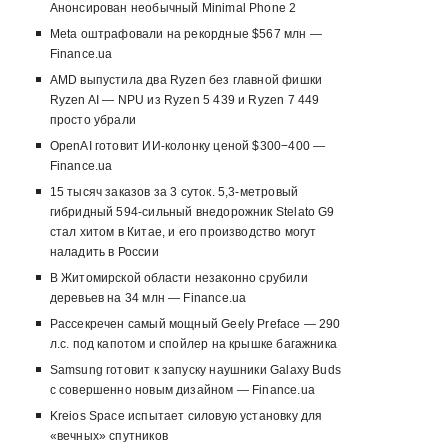
Анонсирован необычный Minimal Phone 2
Meta оштрафовали на рекордные $567 млн —
Finance.ua
AMD выпустила два Ryzen без главной фишки
Ryzen AI — NPU из Ryzen 5 439 и Ryzen 7 449
просто убрали
OpenAI готовит ИИ-колонку ценой $300−400 —
Finance.ua
15 тысяч заказов за 3 суток. 5,3-метровый
гибридный 594-сильный внедорожник Stelato G9
стал хитом в Китае, и его производство могут
наладить в России
В Житомирской области незаконно срубили
деревьев на 34 млн — Finance.ua
Рассекречен самый мощный Geely Preface — 290
л.с. под капотом и спойлер на крышке багажника
Samsung готовит к запуску наушники Galaxy Buds
с совершенно новым дизайном — Finance.ua
Kreios Space испытает силовую установку для
«вечных» спутников