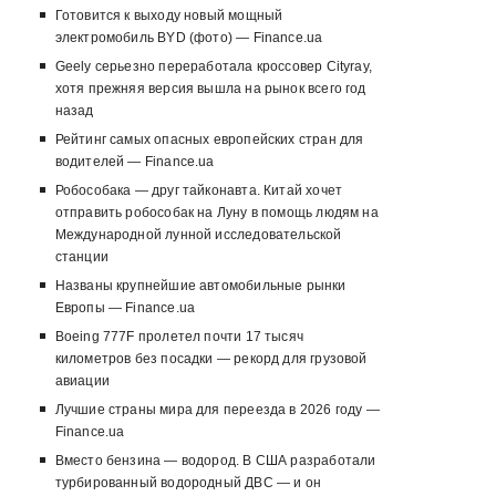
Готовится к выходу новый мощный
электромобиль BYD (фото) — Finance.ua
Geely серьезно переработала кроссовер Cityray,
хотя прежняя версия вышла на рынок всего год
назад
Рейтинг самых опасных европейских стран для
водителей — Finance.ua
Робособака — друг тайконавта. Китай хочет
отправить робособак на Луну в помощь людям на
Международной лунной исследовательской
станции
Названы крупнейшие автомобильные рынки
Европы — Finance.ua
Boeing 777F пролетел почти 17 тысяч
километров без посадки — рекорд для грузовой
авиации
Лучшие страны мира для переезда в 2026 году —
Finance.ua
Вместо бензина — водород. В США разработали
турбированный водородный ДВС — и он