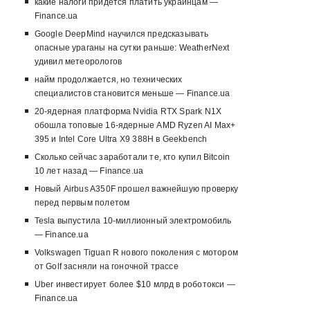
какие налоги придется платить украинцам —
Finance.ua
Google DeepMind научился предсказывать
опасные ураганы на сутки раньше: WeatherNext
удивил метеорологов
найм продолжается, но технических
специалистов становится меньше — Finance.ua
20-ядерная платформа Nvidia RTX Spark N1X
обошла топовые 16-ядерные AMD Ryzen AI Max+
395 и Intel Core Ultra X9 388H в Geekbench
Сколько сейчас заработали те, кто купил Bitcoin
10 лет назад — Finance.ua
Новый Airbus A350F прошел важнейшую проверку
перед первым полетом
Tesla выпустила 10-миллионный электромобиль
— Finance.ua
Volkswagen Tiguan R нового поколения с мотором
от Golf засняли на гоночной трассе
Uber инвестирует более $10 млрд в роботокси —
Finance.ua