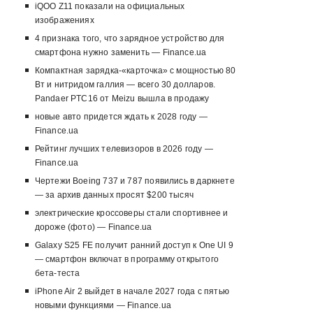
iQOO Z11 показали на официальных
изображениях
4 признака того, что зарядное устройство для
смартфона нужно заменить — Finance.ua
Компактная зарядка-«карточка» с мощностью 80
Вт и нитридом галлия — всего 30 долларов.
Pandaer PTC16 от Meizu вышла в продажу
новые авто придется ждать к 2028 году —
Finance.ua
Рейтинг лучших телевизоров в 2026 году —
Finance.ua
Чертежи Boeing 737 и 787 появились в даркнете
— за архив данных просят $200 тысяч
электрические кроссоверы стали спортивнее и
дороже (фото) — Finance.ua
Galaxy S25 FE получит ранний доступ к One UI 9
— смартфон включат в программу открытого
бета-теста
iPhone Air 2 выйдет в начале 2027 года с пятью
новыми функциями — Finance.ua