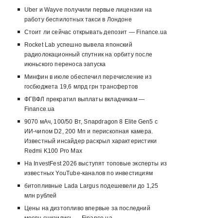
Uber и Wayve получили первые лицензии на
работу беспилотных такси в Лондоне
Стоит ли сейчас открывать депозит — Finance.ua
Rocket Lab успешно вывела японский
радиолокационный спутник на орбиту после
июньского переноса запуска
Минфин в июле обеспечил перечисление из
госбюджета 19,6 млрд грн трансфертов
ФГВФЛ прекратил выплаты вкладчикам —
Finance.ua
9070 мАч, 100/50 Вт, Snapdragon 8 Elite Gen5 с
ИИ-чипом D2, 200 Мп и перископная камера.
Известный инсайдер раскрыл характеристики
Redmi K100 Pro Max
На InvestFest 2026 выступят топовые эксперты из
известных YouTube-каналов по инвестициям
битопливные Lada Largus подешевели до 1,25
млн рублей
Цены на дизтопливо впервые за последний