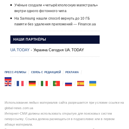
Учёные создали «четырёхполосную магистраль»
внутри одного фотонного чипа
На Samsung нашли способ вернуть до 10 ГБ
памяти без удаления приложений — Finance.ua
НАШИ ПАРТНЁРЫ
UA.TODAY
- Украина Сегодня UA.TODAY
ПРЕСС-РЕЛИЗЫ
СВЯЗЬ С РЕДАКЦИЕЙ
РЕКЛАМА
Использование любых материалов сайта разрешается при условии ссылки на
global-news.com.ua
Интернет-СМИ должны использовать открытую для поисковых систем
гиперссылку. Ссылка должна размещаться в подзаголовке или в первом
абзаце материала.