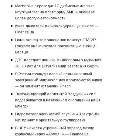
Machenike переводит 17-дюймовые игровые
ноутбуки Star на платформу AMD и обещает
более долгую автономность
какие двигатели выбирали украинцы в июле —
Finance.ua
Нам наконец-то полноценно покажут GTA VI?
Rockstar анонсировала презентацию в конце
месяца
ДПС передаст данные Минобороны о мужчинах
18−60 лет для актуализации реестра «Оберіг»
В России создадут первый промышленный
электронный микроскоп для производства чипов
— он заменит установки Hitachi
Экскомандующий логистикой Воздушных сил
подозревается в незаконном обогащении на 21
млн грн
Гидрометеорологический спутник «Электро-Л»
№5 принят в орбитальную группировку
В ВСУ начался упрощенный перевод между
корпусами через «Армия+» — Finance.ua