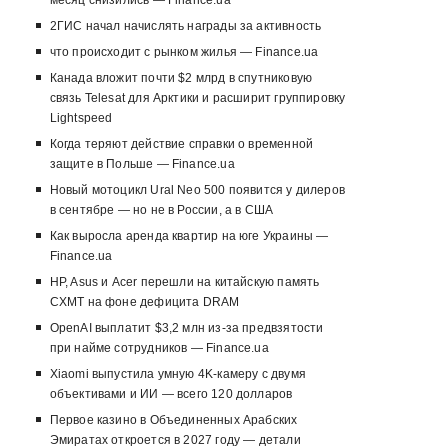
месяц снизились — Finance.ua
2ГИС начал начислять награды за активность
что происходит с рынком жилья — Finance.ua
Канада вложит почти $2 млрд в спутниковую
связь Telesat для Арктики и расширит группировку
Lightspeed
Когда теряют действие справки о временной
защите в Польше — Finance.ua
Новый мотоцикл Ural Neo 500 появится у дилеров
в сентябре — но не в России, а в США
Как выросла аренда квартир на юге Украины —
Finance.ua
HP, Asus и Acer перешли на китайскую память
CXMT на фоне дефицита DRAM
OpenAI выплатит $3,2 млн из-за предвзятости
при найме сотрудников — Finance.ua
Xiaomi выпустила умную 4K-камеру с двумя
объективами и ИИ — всего 120 долларов
Первое казино в Объединенных Арабских
Эмиратах откроется в 2027 году — детали