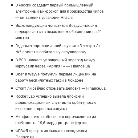
В России создадут первый промышленный
электронный микроскоп для производства чипов
— он заменит установки Hitachi
Экскомандующий логистикой Воздушных сил
подозревается в незаконном обогащении на 21
млн грн
Гидрометеорологический спутник «Электро-Л»
№5 принят в орбитальную группировку
В ВСУ начался упрощенный перевод между
корпусами через «Армия+» — Finance.ua
Uber и Wayve получили первые лицензии на
работу беспилотных такси в Лондоне
Стоит ли сейчас открывать депозит — Finance.ua
Rocket Lab успешно вывела японский
радиолокационный спутник на орбиту после
июньского переноса запуска
Минфин в июле обеспечил перечисление из
госбюджета 19,6 млрд грн трансфертов
ФГВФЛ прекратил выплаты вкладчикам —
Finance.ua