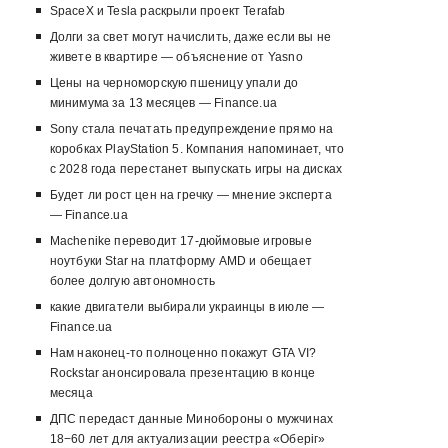
SpaceX и Tesla раскрыли проект Terafab
Долги за свет могут начислить, даже если вы не
живете в квартире — объяснение от Yasno
Цены на черноморскую пшеницу упали до
минимума за 13 месяцев — Finance.ua
Sony стала печатать предупреждение прямо на
коробках PlayStation 5. Компания напоминает, что
с 2028 года перестанет выпускать игры на дисках
Будет ли рост цен на гречку — мнение эксперта
— Finance.ua
Machenike переводит 17-дюймовые игровые
ноутбуки Star на платформу AMD и обещает
более долгую автономность
какие двигатели выбирали украинцы в июле —
Finance.ua
Нам наконец-то полноценно покажут GTA VI?
Rockstar анонсировала презентацию в конце
месяца
ДПС передаст данные Минобороны о мужчинах
18−60 лет для актуализации реестра «Оберіг»