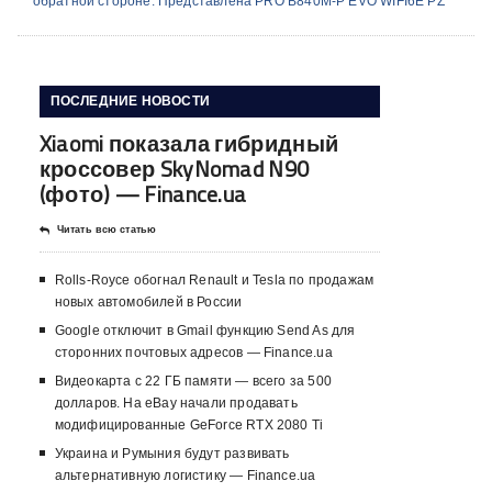
обратной стороне. Представлена PRO B840M-P EVO WIFI6E PZ
ПОСЛЕДНИЕ НОВОСТИ
Xiaomi показала гибридный
кроссовер SkyNomad N90
(фото) — Finance.ua
Читать всю статью
Rolls-Royce обогнал Renault и Tesla по продажам
новых автомобилей в России
Google отключит в Gmail функцию Send As для
сторонних почтовых адресов — Finance.ua
Видеокарта с 22 ГБ памяти — всего за 500
долларов. На eBay начали продавать
модифицированные GeForce RTX 2080 Ti
Украина и Румыния будут развивать
альтернативную логистику — Finance.ua