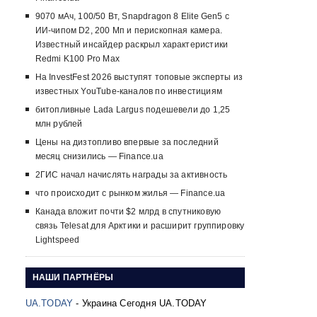
9070 мАч, 100/50 Вт, Snapdragon 8 Elite Gen5 с
ИИ-чипом D2, 200 Мп и перископная камера.
Известный инсайдер раскрыл характеристики
Redmi K100 Pro Max
На InvestFest 2026 выступят топовые эксперты из
известных YouTube-каналов по инвестициям
битопливные Lada Largus подешевели до 1,25
млн рублей
Цены на дизтопливо впервые за последний
месяц снизились — Finance.ua
2ГИС начал начислять награды за активность
что происходит с рынком жилья — Finance.ua
Канада вложит почти $2 млрд в спутниковую
связь Telesat для Арктики и расширит группировку
Lightspeed
НАШИ ПАРТНЁРЫ
UA.TODAY
- Украина Сегодня UA.TODAY