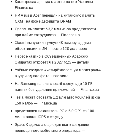
Как выросла аренда квартир на юге Украины —
Finance.ua
HP, Asus и Acer перешли на китайскую память
CXMT на фоне дефицита DRAM
OpenAI выплатит $3,2 млн из-за предвзятости
при найме сотрудников — Finance.ua
Xiaomi выпустила умную 4K-камеру с двумя
объективами и ИИ — всего 120 долларов
Первое казино в Объединенных Арабских
Эмиратах откроется в 2027 году — детали
Учёные создали «четырёхполосную магистраль»
внутри одного фотонного чипа
На Samsung нашли способ вернуть до 10 ГБ
памяти без удаления приложений — Finance.ua
Tesla может отозвать 1,2 млн автомобилей из-за
150 жалоб — Finance.ua
представлен накопитель PCIe 6.0 GP1 со 100
миллионами IOPS в секунду
SpaceX сделала еще один шаг к созданию
полноценного мобильного оператора —