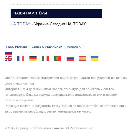
НАШИ ПАРТНЁРЫ
UA.TODAY
- Украина Сегодня UA.TODAY
ПРЕСС-РЕЛИЗЫ
СВЯЗЬ С РЕДАКЦИЕЙ
РЕКЛАМА
Использование любых материалов сайта разрешается при условии ссылки на
global-news.com.ua
Интернет-СМИ должны использовать открытую для поисковых систем
гиперссылку. Ссылка должна размещаться в подзаголовке или в первом
абзаце материала.
Редакция может не разделять точку зрения авторов статей и ответственности
за содержание републицируемых материалов не несет.
© 2017 Copyright
global-news.com.ua
. All Rights reserved.