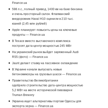
Finance.ua
598 л.с., полный привод, 1400 км на баке бензина
и очень просторный салон. Флагманский
внедорожник Haval H10 оценили в 210 тыс.
юаней (2,45 млн рублей)
Apple планирует повысить цены на ключевые
продукты — Finance.ua
В Техасе вместо выставочного комплекса
построят дата-центр мощностью 245 МВт
На украинский рынок выйдет заряженный Audi
RS5 (фото) — Finance.ua
Jaunt делает ставку на пассивное охлаждение
В Украине начали выпускать новые
бетономиксеры на грузовых шасси — Finance.ua
Правительство Великобритании
одобрило строительство дата-центра мощностью
5,2 МВт на месте исторической пивоварни
Truman Brewery
Украина ищет альтернативы портам Одессы для
экспорта зерна — Finance.ua