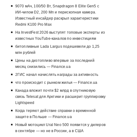
9070 мАч, 100/50 Вт, Snapdragon 8 Elite Gen5 с
ИИ-чипом D2, 200 Мп и перископная камера.
Известный инсайдер раскрыл характеристики
Redmi K100 Pro Max
На InvestFest 2026 выступят топовые эксперты из
известных YouTube-каналов по инвестициям
битопливные Lada Largus подешевели до 1,25
млн рублей
Цены на дизтопливо впервые за последний
месяц снизились — Finance.ua
2ГИС начал начислять награды за активность
что происходит с рынком жилья — Finance.ua
Канада вложит почти $2 млрд в спутниковую
связь Telesat для Арктики и расширит группировку
Lightspeed
Когда теряют действие справки о временной
защите в Польше — Finance.ua
Новый мотоцикл Ural Neo 500 появится у дилеров
в сентябре — но не в России, а в США