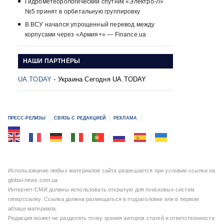
Гидрометеорологический спутник «Электро-Л»
№5 принят в орбитальную группировку
В ВСУ начался упрощенный перевод между
корпусами через «Армия+» — Finance.ua
НАШИ ПАРТНЁРЫ
UA.TODAY
- Украина Сегодня UA.TODAY
ПРЕСС-РЕЛИЗЫ
СВЯЗЬ С РЕДАКЦИЕЙ
РЕКЛАМА
Использование любых материалов сайта разрешается при условии ссылки на
global-news.com.ua
Интернет-СМИ должны использовать открытую для поисковых систем
гиперссылку. Ссылка должна размещаться в подзаголовке или в первом
абзаце материала.
Редакция может не разделять точку зрения авторов статей и ответственности