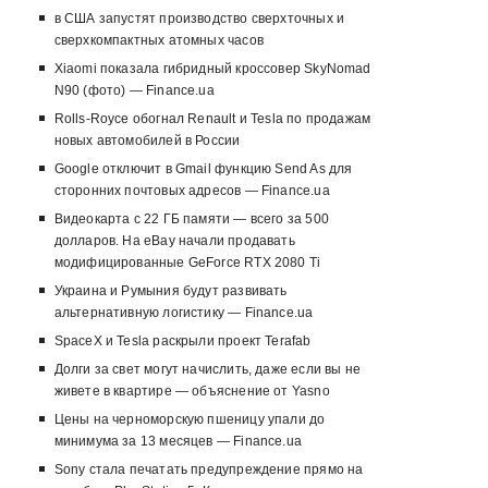
в США запустят производство сверхточных и
сверхкомпактных атомных часов
Xiaomi показала гибридный кроссовер SkyNomad
N90 (фото) — Finance.ua
Rolls-Royce обогнал Renault и Tesla по продажам
новых автомобилей в России
Google отключит в Gmail функцию Send As для
сторонних почтовых адресов — Finance.ua
Видеокарта с 22 ГБ памяти — всего за 500
долларов. На eBay начали продавать
модифицированные GeForce RTX 2080 Ti
Украина и Румыния будут развивать
альтернативную логистику — Finance.ua
SpaceX и Tesla раскрыли проект Terafab
Долги за свет могут начислить, даже если вы не
живете в квартире — объяснение от Yasno
Цены на черноморскую пшеницу упали до
минимума за 13 месяцев — Finance.ua
Sony стала печатать предупреждение прямо на