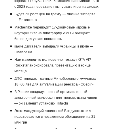
коробках PlayStation 5. Компания напоминает, что
с 2028 года перестанет выпускать игры на дисках
Будет ли рост цен на гречку — мнение эксперта
— Finance.ua
Machenike переводит 17-дюймовые игровые
ноутбуки Star на платформу AMD и обещает
более долгую автономность
какие двигатели выбирали украинцы в июле —
Finance.ua
Нам наконец-то полноценно покажут GTA VI?
Rockstar анонсировала презентацию в конце
месяца
ДПС передаст данные Минобороны о мужчинах
18−60 лет для актуализации реестра «Оберіг»
В России создадут первый промышленный
электронный микроскоп для производства чипов
— он заменит установки Hitachi
Экскомандующий логистикой Воздушных сил
подозревается в незаконном обогащении на 21
млн грн