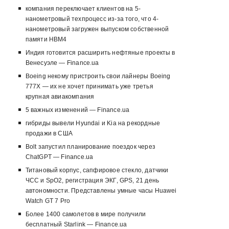
компания переключает клиентов на 5-
нанометровый техпроцесс из-за того, что 4-
нанометровый загружен выпуском собственной
памяти HBM4
Индия готовится расширить нефтяные проекты в
Венесуэле — Finance.ua
Boeing некому пристроить свои лайнеры Boeing
777X — их не хочет принимать уже третья
крупная авиакомпания
5 важных изменений — Finance.ua
гибриды вывели Hyundai и Kia на рекордные
продажи в США
Bolt запустил планирование поездок через
ChatGPT — Finance.ua
Титановый корпус, сапфировое стекло, датчики
ЧСС и SpO2, регистрация ЭКГ, GPS, 21 день
автономности. Представлены умные часы Huawei
Watch GT 7 Pro
Более 1400 самолетов в мире получили
бесплатный Starlink — Finance.ua