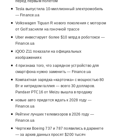
перед первым полетом
Tesla выпустила 10-миллионный электромобиль
— Finance.ua
Volkswagen Tiguan R нового поколения с мотором
от Golf засняли на гоночной трассе
Uber инвестирует более $10 млрд в роботокси —
Finance.ua
iQOO Z11 показали на официальных
изображениях
4 признака того, что зарядное устройство для
смартфона нужно заменить — Finance.ua
Компактная зарядка-«карточка» с мощностью 80
Вт и нитридом галлия — всего 30 долларов.
Pandaer PTC16 от Meizu вышла в продажу
новые авто придется ждать к 2028 году —
Finance.ua
Рейтинг лучших телевизоров в 2026 году —
Finance.ua
Чертежи Boeing 737 и 787 появились в даркнете
— за архив данных просят $200 тысяч