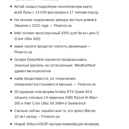
Китай создал подробную геологическую карту
всей Луны с 13 000 кратерами и 17 типами пород
На сколько подорожала аренда частных домов в
Украине с 2022 года — Finance.ua
Intel готовит монструозный iGPU для Nova Lake-S
(Core Ultra 400)
какие налоги придется платить украинцам —
Finance.ua
Google DeepMind научился предсказывать
опасные ураганы на сутки раньше: WeatherNext
удивил метеорологов
найм продолжается, но технических
специалистов становится меньше — Finance.ua
20-ядерная платформа Nvidia RTX Spark N1X
обошла топовые 16-ядерные AMD Ryzen AI Max+
395 и Intel Core Ultra X9 388H в Geekbench
Сколько сейчас заработали те, кто купил Bitcoin
10 лет назад — Finance.ua
Новый Airbus A350F прошел важнейшую проверку