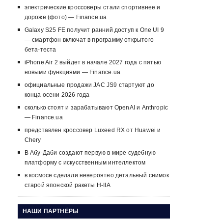
электрические кроссоверы стали спортивнее и
дороже (фото) — Finance.ua
Galaxy S25 FE получит ранний доступ к One UI 9
— смартфон включат в программу открытого
бета-теста
iPhone Air 2 выйдет в начале 2027 года с пятью
новыми функциями — Finance.ua
официальные продажи JAC JS9 стартуют до
конца осени 2026 года
сколько стоят и зарабатывают OpenAI и Anthropic
— Finance.ua
представлен кроссовер Luxeed RX от Huawei и
Chery
В Абу-Даби создают первую в мире судебную
платформу с искусственным интеллектом
в космосе сделали невероятно детальный снимок
старой японской ракеты H-IIA
НАШИ ПАРТНЁРЫ