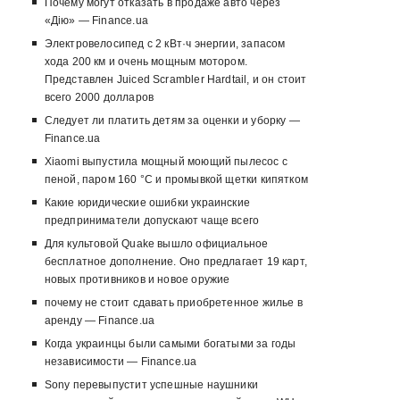
Почему могут отказать в продаже авто через
«Дію» — Finance.ua
Электровелосипед с 2 кВт·ч энергии, запасом
хода 200 км и очень мощным мотором.
Представлен Juiced Scrambler Hardtail, и он стоит
всего 2000 долларов
Следует ли платить детям за оценки и уборку —
Finance.ua
Xiaomi выпустила мощный моющий пылесос с
пеной, паром 160 °C и промывкой щетки кипятком
Какие юридические ошибки украинские
предприниматели допускают чаще всего
Для культовой Quake вышло официальное
бесплатное дополнение. Оно предлагает 19 карт,
новых противников и новое оружие
почему не стоит сдавать приобретенное жилье в
аренду — Finance.ua
Когда украинцы были самыми богатыми за годы
независимости — Finance.ua
Sony перевыпустит успешные наушники