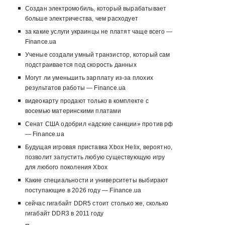
Создан электромобиль, который вырабатывает
больше электричества, чем расходует
за какие услуги украинцы не платят чаще всего —
Finance.ua
Ученые создали умный транзистор, который сам
подстраивается под скорость данных
Могут ли уменьшить зарплату из-за плохих
результатов работы — Finance.ua
видеокарту продают только в комплекте с
восемью материнскими платами
Сенат США одобрил «адские санкции» против рф
— Finance.ua
Будущая игровая приставка Xbox Helix, вероятно,
позволит запустить любую существующую игру
для любого поколения Xbox
Какие специальности и университеты выбирают
поступающие в 2026 году — Finance.ua
сейчас гигабайт DDR5 стоит столько же, сколько
гигабайт DDR3 в 2011 году