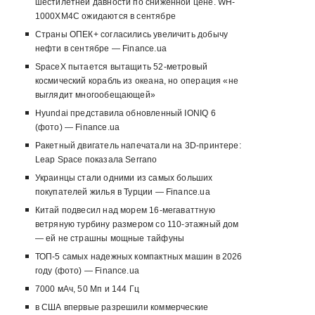
шестилетней давности по сниженной цене. WH-
1000XM4C ожидаются в сентябре
Страны ОПЕК+ согласились увеличить добычу
нефти в сентябре — Finance.ua
SpaceX пытается вытащить 52-метровый
космический корабль из океана, но операция «не
выглядит многообещающей»
Hyundai представила обновленный IONIQ 6
(фото) — Finance.ua
Ракетный двигатель напечатали на 3D-принтере:
Leap Space показала Serrano
Украинцы стали одними из самых больших
покупателей жилья в Турции — Finance.ua
Китай подвесил над морем 16-мегаваттную
ветряную турбину размером со 110-этажный дом
— ей не страшны мощные тайфуны
ТОП-5 самых надежных компактных машин в 2026
году (фото) — Finance.ua
7000 мАч, 50 Мп и 144 Гц
в США впервые разрешили коммерческие