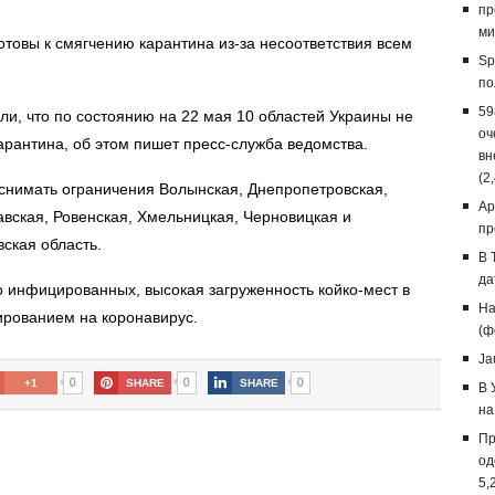
пр
ми
готовы к смягчению карантина из-за несоответствия всем
Sp
по
59
и, что по состоянию на 22 мая 10 областей Украины не
оч
карантина, об этом пишет пресс-служба ведомства.
вн
(2
 снимать ограничения Волынская, Днепропетровская,
Ap
авская, Ровенская, Хмельницкая, Черновицкая и
пр
вская область.
В 
да
о инфицированных, высокая загруженность койко-мест в
На
ированием на коронавирус.
(ф
Ja
0
0
0
+1
SHARE
SHARE
В 
на
Пр
од
5,