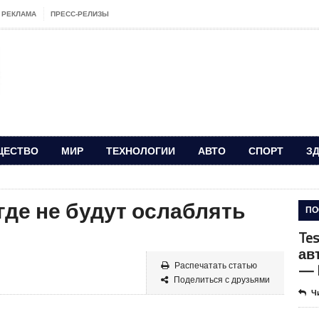
РЕКЛАМА
ПРЕСС-РЕЛИЗЫ
ЩЕСТВО
МИР
ТЕХНОЛОГИИ
АВТО
СПОРТ
З
где не будут ослаблять
ПО
Te
ав
— F
Распечатать статью
Поделиться с друзьями
Ч