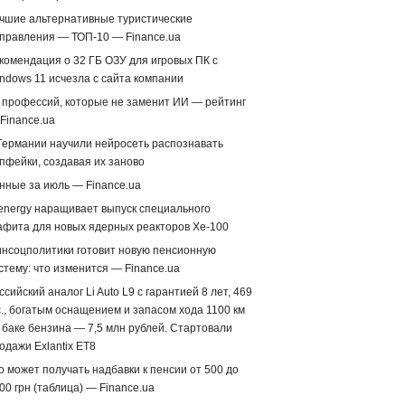
чшие альтернативные туристические
правления — ТОП-10 — Finance.ua
комендация о 32 ГБ ОЗУ для игровых ПК с
ndows 11 исчезла с сайта компании
 профессий, которые не заменит ИИ — рейтинг
Finance.ua
Германии научили нейросеть распознавать
пфейки, создавая их заново
нные за июль — Finance.ua
energy наращивает выпуск специального
афита для новых ядерных реакторов Xe-100
нсоцполитики готовит новую пенсионную
стему: что изменится — Finance.ua
ссийский аналог Li Auto L9 с гарантией 8 лет, 469
с., богатым оснащением и запасом хода 1100 км
 баке бензина — 7,5 млн рублей. Стартовали
одажи Exlantix ET8
о может получать надбавки к пенсии от 500 до
00 грн (таблица) — Finance.ua