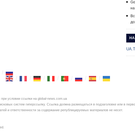
Go
на
Вс
до
НА
UA.
при условии ссылки на global-news.com.ua
сковых систем гиперссылку. Ссылка должна размещаться в подзаголовке или в перво
татей и ответственности за содержание републицируемых материалов не несет.
ved.