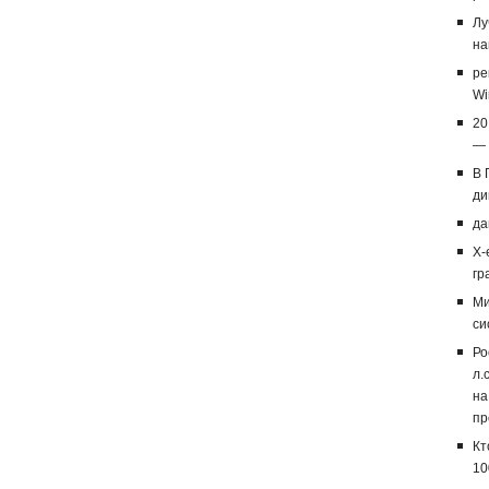
Лу
на
ре
Wi
20
— 
В 
ди
да
X-
гр
Ми
си
Ро
л.
на
пр
Кт
10