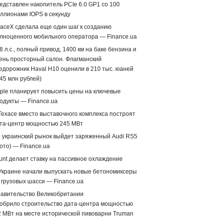
едставлен накопитель PCIe 6.0 GP1 со 100
ллионами IOPS в секунду
aceX сделала еще один шаг к созданию
лноценного мобильного оператора — Finance.ua
8 л.с., полный привод, 1400 км на баке бензина и
ень просторный салон. Флагманский
едорожник Haval H10 оценили в 210 тыс. юаней
,45 млн рублей)
ple планирует повысить цены на ключевые
одукты — Finance.ua
Техасе вместо выставочного комплекса построят
та-центр мощностью 245 МВт
 украинский рынок выйдет заряженный Audi RS5
ото) — Finance.ua
unt делает ставку на пассивное охлаждение
Украине начали выпускать новые бетономиксеры
 грузовых шасси — Finance.ua
авительство Великобритании
обрило строительство дата-центра мощностью
2 МВт на месте исторической пивоварни Truman