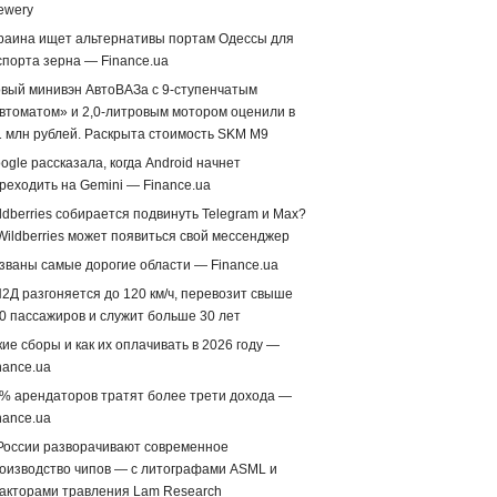
ewery
раина ищет альтернативы портам Одессы для
спорта зерна — Finance.ua
вый минивэн АвтоВАЗа с 9-ступенчатым
втоматом» и 2,0-литровым мотором оценили в
1 млн рублей. Раскрыта стоимость SKM M9
ogle рассказала, когда Android начнет
реходить на Gemini — Finance.ua
ldberries собирается подвинуть Telegram и Max?
Wildberries может появиться свой мессенджер
званы самые дорогие области — Finance.ua
2Д разгоняется до 120 км/ч, перевозит свыше
0 пассажиров и служит больше 30 лет
кие сборы и как их оплачивать в 2026 году —
nance.ua
% арендаторов тратят более трети дохода —
nance.ua
России разворачивают современное
оизводство чипов — с литографами ASML и
акторами травления Lam Research