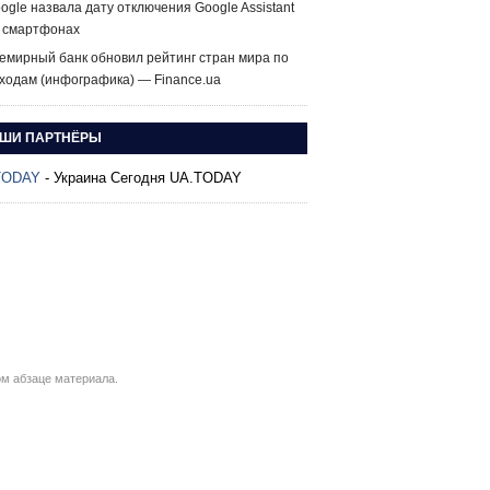
ogle назвала дату отключения Google Assistant
 смартфонах
емирный банк обновил рейтинг стран мира по
ходам (инфографика) — Finance.ua
ШИ ПАРТНЁРЫ
TODAY
- Украина Сегодня UA.TODAY
м абзаце материала.