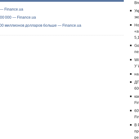
Br
— Finance.ua
Ук
эк
200 000 — Finance.ua
Но
00 миллионов долларов больше — Finance.ua
«а
5,
Go
пе
Wi
У 
на
ДП
60
ка
Fi
60
Fi
В 
пр
ре