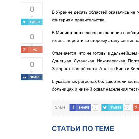
0
В Украине десять областей оказались не 
критериям правительства.
TWEET
В Министерстве здравоохранения сообщил
0
готовы перейти ко второму этапу снятия 
+1
Отмечается, что не готовы в дальнейшем
Донецкая, Луганская, Николаевская, Полт
0
Закарпатская области. А также Киев и Кие
SHARE
В указанных регионах большое количеств
больницах и низкий охват населения тест
0
0
Share
SHARE
TWEET
СТАТЬИ ПО ТЕМЕ