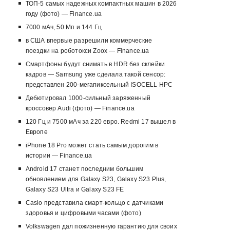
ТОП-5 самых надежных компактных машин в 2026
году (фото) — Finance.ua
7000 мАч, 50 Мп и 144 Гц
в США впервые разрешили коммерческие
поездки на роботокси Zoox — Finance.ua
Смартфоны будут снимать в HDR без склейки
кадров — Samsung уже сделала такой сенсор:
представлен 200-мегапиксельный ISOCELL HPC
Дебютировал 1000-сильный заряженный
кроссовер Audi (фото) — Finance.ua
120 Гц и 7500 мАч за 220 евро. Redmi 17 вышел в
Европе
iPhone 18 Pro может стать самым дорогим в
истории — Finance.ua
Android 17 станет последним большим
обновлением для Galaxy S23, Galaxy S23 Plus,
Galaxy S23 Ultra и Galaxy S23 FE
Casio представила смарт-кольцо с датчиками
здоровья и цифровыми часами (фото)
Volkswagen дал пожизненную гарантию для своих