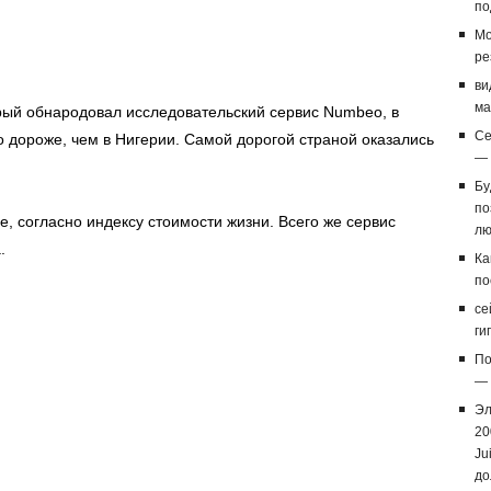
по
Мо
ре
ви
ма
орый обнародовал исследовательский сервис Numbeo, в
Се
о дороже, чем в Нигерии. Самой дорогой страной оказались
— 
Бу
по
е, согласно индексу стоимости жизни. Всего же сервис
лю
.
Ка
по
се
ги
По
— 
Эл
20
Ju
до