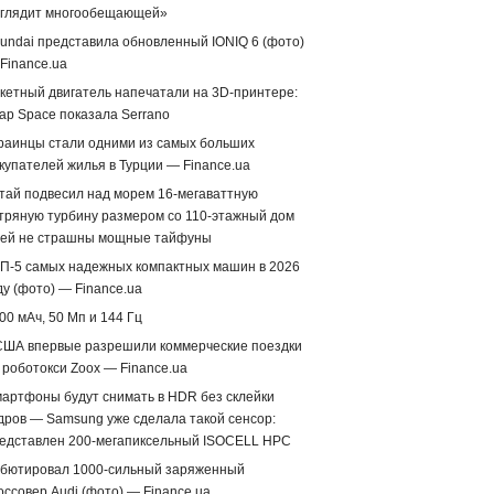
глядит многообещающей»
undai представила обновленный IONIQ 6 (фото)
Finance.ua
кетный двигатель напечатали на 3D-принтере:
ap Space показала Serrano
раинцы стали одними из самых больших
купателей жилья в Турции — Finance.ua
тай подвесил над морем 16-мегаваттную
тряную турбину размером со 110-этажный дом
ей не страшны мощные тайфуны
П-5 самых надежных компактных машин в 2026
ду (фото) — Finance.ua
00 мАч, 50 Мп и 144 Гц
США впервые разрешили коммерческие поездки
 роботокси Zoox — Finance.ua
артфоны будут снимать в HDR без склейки
дров — Samsung уже сделала такой сенсор:
едставлен 200-мегапиксельный ISOCELL HPC
бютировал 1000-сильный заряженный
оссовер Audi (фото) — Finance.ua