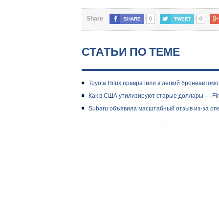
0
0
Share
SHARE
TWEET
СТАТЬИ ПО ТЕМЕ
Toyota Hilux превратили в легкий бронеавтомо
Как в США утилизируют старые доллары — Fi
Subaru объявила масштабный отзыв из-за опе