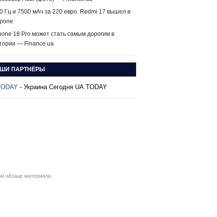
0 Гц и 7500 мАч за 220 евро. Redmi 17 вышел в
ропе
hone 18 Pro может стать самым дорогим в
тории — Finance.ua
ШИ ПАРТНЁРЫ
TODAY
- Украина Сегодня UA.TODAY
м абзаце материала.