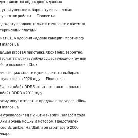
дстраивается под скорость данных
гут ли уменьшить зарплату из-за плохих
зультатов работы — Finance.ua
деокарту продают только в комплекте с восемью
теринскими платами
нат США одобрил «адские санкции» против рф
Finance.ua
дущая игровая приставка Xbox Helix, вероятно,
зволит запустить любую существующую игру для
бого поколения Xbox
кие специальности и университеты выбирают
ступающие в 2026 году — Finance.ua
йчас гигабайт DDR5 стоит столько же, сколько
габайт DDR3 в 2011 году
чему могут отказать в продаже авто через «Дію»
Finance.ua
ектровелосипед с 2 кВт·ч энергии, запасом хода
0 км и очень мощным мотором. Представлен
iced Scrambler Hardtail, и он стоит всего 2000
лларов