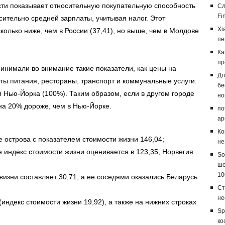
ти показывает относительную покупательную способность
Сл
Fi
осительно средней зарплаты, учитывая налог. Этот
Xi
сколько ниже, чем в России (37,41), но выше, чем в Молдове
пе
Ка
пр
инимали во внимание такие показатели, как цены на
Дл
ты питания, рестораны, транспорт и коммунальные услуги.
бе
ли Нью-Йорка (100%). Таким образом, если в другом городе
но
на 20% дороже, чем в Нью-Йорке.
по
ар
Ко
 острова с показателем стоимости жизни 146,04;
не
е индекс стоимости жизни оценивается в 123,35, Норвегия
So
ше
10
жизни составляет 30,71, а ее соседями оказались Беларусь
Ст
не
индекс стоимости жизни 19,92), а также на нижних строках
Sp
ко