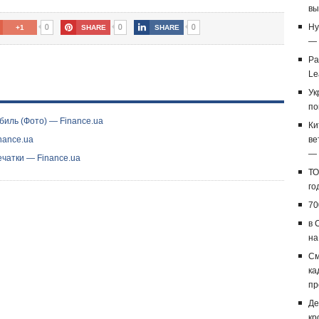
вы
0
0
0
Hy
+1
SHARE
SHARE
— 
Ра
Le
Ук
по
биль (Фото) — Finance.ua
Ки
nance.ua
ве
— 
чатки — Finance.ua
ТО
го
70
в 
на
См
ка
пр
Де
кр