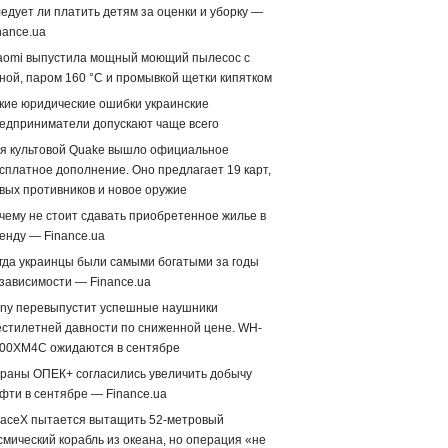
едует ли платить детям за оценки и уборку —
nance.ua
aomi выпустила мощный моющий пылесос с
ной, паром 160 °C и промывкой щетки кипятком
кие юридические ошибки украинские
едприниматели допускают чаще всего
я культовой Quake вышло официальное
сплатное дополнение. Оно предлагает 19 карт,
вых противников и новое оружие
чему не стоит сдавать приобретенное жилье в
енду — Finance.ua
гда украинцы были самыми богатыми за годы
зависимости — Finance.ua
ny перевыпустит успешные наушники
стилетней давности по сниженной цене. WH-
00XM4C ожидаются в сентябре
раны ОПЕК+ согласились увеличить добычу
фти в сентябре — Finance.ua
aceX пытается вытащить 52-метровый
смический корабль из океана, но операция «не