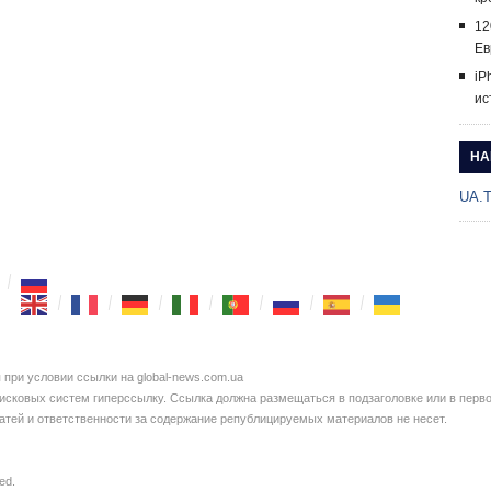
12
Ев
iP
ис
НА
UA.
при условии ссылки на global-news.com.ua
сковых систем гиперссылку. Ссылка должна размещаться в подзаголовке или в перво
татей и ответственности за содержание републицируемых материалов не несет.
ved.