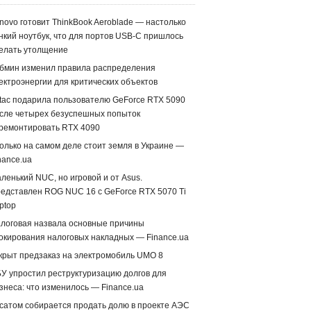
novo готовит ThinkBook Aeroblade — настолько
нкий ноутбук, что для портов USB-C пришлось
елать утолщение
бмин изменил правила распределения
ектроэнергии для критических объектов
tac подарила пользователю GeForce RTX 5090
сле четырех безуспешных попыток
ремонтировать RTX 4090
олько на самом деле стоит земля в Украине —
nance.ua
ленький NUC, но игровой и от Asus.
едставлен ROG NUC 16 с GeForce RTX 5070 Ti
ptop
логовая назвала основные причины
окирования налоговых накладных — Finance.ua
крыт предзаказ на электромобиль UMO 8
У упростил реструктуризацию долгов для
знеса: что изменилось — Finance.ua
сатом собирается продать долю в проекте АЭС