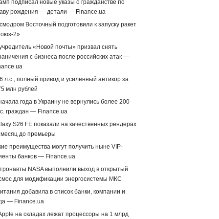
амп подписал новые указы о гражданстве по
аву рождения — детали — Finance.ua
смодром Восточный подготовили к запуску ракет
оюз-2»
учредитель «Новой почты» призвал снять
раничения с бизнеса после российских атак —
nance.ua
6 л.с., полный привод и усиленный антикор за
75 млн рублей
начала года в Украину не вернулись более 200
с. граждан — Finance.ua
laxy S26 FE показали на качественных рендерах
 месяц до премьеры
кие преимущества могут получить ныне VIP-
иенты банков — Finance.ua
тронавты NASA выполнили выход в открытый
смос для модификации энергосистемы МКС
итания добавила в список банки, компании и
да — Finance.ua
Apple на складах лежат процессоры на 1 млрд