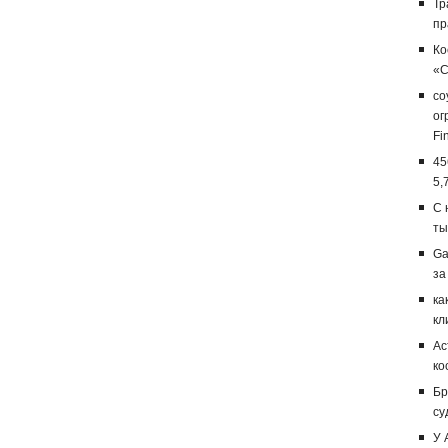
Тр
пр
Ко
«С
со
ог
Fi
45
5,
С 
ты
Ga
за
ка
кл
Ас
ко
Бр
су
У 