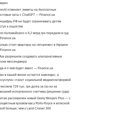
ккую»
enAI отменяет лимиты на бесплатные
кстовые чаты с ChatGPT — Finance.ua
нцифры РФ не будет ограничивать детям
ступ к соцсетям
ло Коломойского о 9,2 млрд грн передали в суд
Finance.ua
олько стоят квартиры на «вторичке» в Украине
Finance.ua
Max разрешили создавать альтернативные
рсии мессенджера
гда и о чем будет ивент — Finance.ua
ax в нашей жизни остается навсегда», а
осуслуги» станут социальной медиаплатформой
числили 729 тыс. грн долга за газ из-за
казаний испорченного счетчика (решение суда)
Китае рассекречен новый Geely Monjaro Plus — с
ухцветным кузовом как у Rolls-Royce и колесной
зой больше, чем у Land Cruiser 300