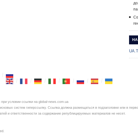
до
па
Со
ге
НА
UA.
при условии ссылки на global-news.com.ua
сковых систем гиперссылку. Ссылка должна размещаться в подзаголовке или в перво
татей и ответственности за содержание републицируемых материалов не несет.
ved.