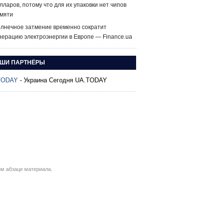
лларов, потому что для их упаковки нет чипов
мяти
лнечное затмение временно сократит
нерацию электроэнергии в Европе — Finance.ua
ШИ ПАРТНЁРЫ
TODAY
- Украина Сегодня UA.TODAY
м абзаце материала.