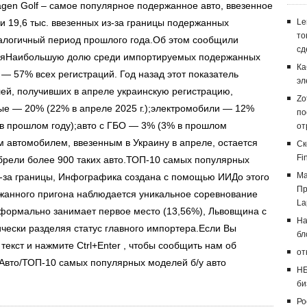
gen Golf – самое популярное подержанное авто, ввезенное
и 19,6 тыс. ввезенных из-за границы подержанных
Le
то
налогичный период прошлого года.Об этом сообщили
сд
ияНаибольшую долю среди импортируемых подержанных
Ка
 57% всех регистраций. Год назад этот показатель
эл
ей, получивших в апреле украинскую регистрацию,
Zo
ные — 20% (22% в апреле 2025 г.);электромобили — 12%
по
в прошлом году);авто с ГБО — 3% (3% в прошлом
от
автомобилем, ввезенным в Украину в апреле, остается
Ск
Fi
обрели более 900 таких авто.ТОП-10 самых популярных
Ма
з-за границы, Инфографика создана с помощью ИИДо этого
Пр
ержанного пригона наблюдается уникальное соревнование
La
 формально занимает первое место (13,56%), Львовщина с
На
чески разделяя статус главного импортера.Если Вы
бл
екст и нажмите Ctrl+Enter , чтобы сообщить нам об
от
&Авто/ТОП-10 самых популярных моделей б/у авто
НБ
би
Ро