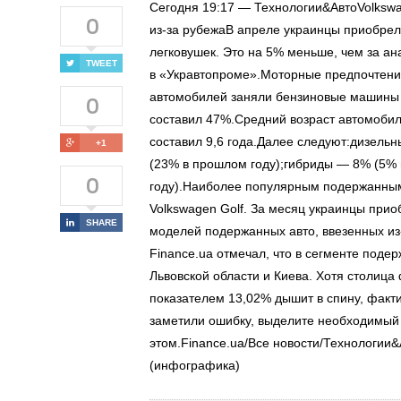
Сегодня 19:17 — Технологии&АвтоVolkswa
0
из-за рубежаВ апреле украинцы приобрел
легковушек. Это на 5% меньше, чем за а
TWEET
в «Укравтопроме».Моторные предпочтен
0
автомобилей заняли бензиновые машины —
составил 47%.Средний возраст автомобил
составил 9,6 года.Далее следуют:дизель
+1
(23% в прошлом году);гибриды — 8% (5% 
0
году).Наиболее популярным подержанным 
Volkswagen Golf. За месяц украинцы при
SHARE
моделей подержанных авто, ввезенных и
Finance.ua отмечал, что в сегменте под
Львовской области и Киева. Хотя столица
показателем 13,02% дышит в спину, факти
заметили ошибку, выделите необходимый т
этом.Finance.ua/Все новости/Технологии
(инфографика)