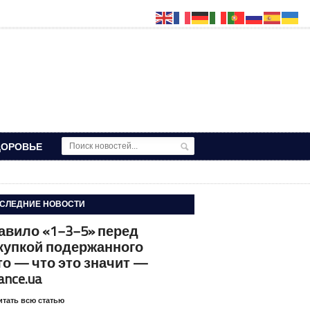
ДОРОВЬЕ
СЛЕДНИЕ НОВОСТИ
авило «1−3−5» перед
купкой подержанного
то — что это значит —
ance.ua
итать всю статью