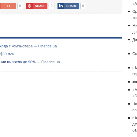
«А
0
0
0
+1
SHARE
SHARE
Op
те
Ми
до
Де
— 
хода с компьютера — Finance.ua
Ск
 $30 млн
— 
нии выросла до 90% — Finance.ua
в 
ве
ко
«M
«Г
На
по
в 
дв
ба