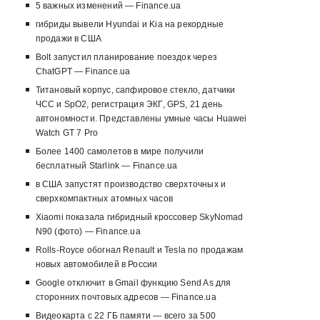
5 важных изменений — Finance.ua
гибриды вывели Hyundai и Kia на рекордные
продажи в США
Bolt запустил планирование поездок через
ChatGPT — Finance.ua
Титановый корпус, сапфировое стекло, датчики
ЧСС и SpO2, регистрация ЭКГ, GPS, 21 день
автономности. Представлены умные часы Huawei
Watch GT 7 Pro
Более 1400 самолетов в мире получили
бесплатный Starlink — Finance.ua
в США запустят производство сверхточных и
сверхкомпактных атомных часов
Xiaomi показала гибридный кроссовер SkyNomad
N90 (фото) — Finance.ua
Rolls-Royce обогнал Renault и Tesla по продажам
новых автомобилей в России
Google отключит в Gmail функцию Send As для
сторонних почтовых адресов — Finance.ua
Видеокарта с 22 ГБ памяти — всего за 500