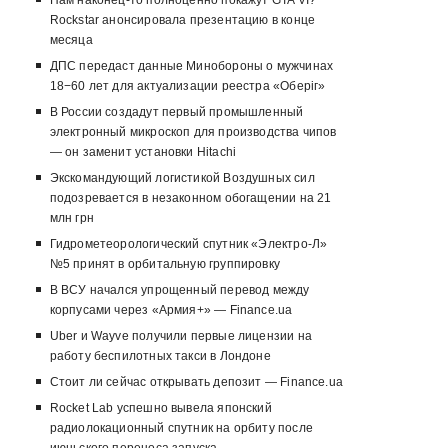
Нам наконец-то полноценно покажут GTA VI?
Rockstar анонсировала презентацию в конце
месяца
ДПС передаст данные Минобороны о мужчинах
18−60 лет для актуализации реестра «Оберіг»
В России создадут первый промышленный
электронный микроскоп для производства чипов
— он заменит установки Hitachi
Экскомандующий логистикой Воздушных сил
подозревается в незаконном обогащении на 21
млн грн
Гидрометеорологический спутник «Электро-Л»
№5 принят в орбитальную группировку
В ВСУ начался упрощенный перевод между
корпусами через «Армия+» — Finance.ua
Uber и Wayve получили первые лицензии на
работу беспилотных такси в Лондоне
Стоит ли сейчас открывать депозит — Finance.ua
Rocket Lab успешно вывела японский
радиолокационный спутник на орбиту после