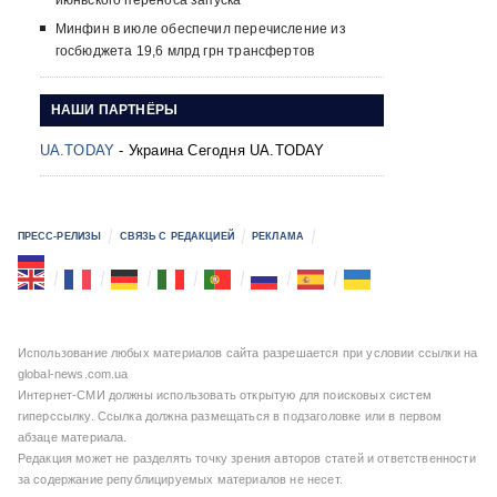
июньского переноса запуска
Минфин в июле обеспечил перечисление из
госбюджета 19,6 млрд грн трансфертов
НАШИ ПАРТНЁРЫ
UA.TODAY
- Украина Сегодня UA.TODAY
ПРЕСС-РЕЛИЗЫ
СВЯЗЬ С РЕДАКЦИЕЙ
РЕКЛАМА
Использование любых материалов сайта разрешается при условии ссылки на
global-news.com.ua
Интернет-СМИ должны использовать открытую для поисковых систем
гиперссылку. Ссылка должна размещаться в подзаголовке или в первом
абзаце материала.
Редакция может не разделять точку зрения авторов статей и ответственности
за содержание републицируемых материалов не несет.