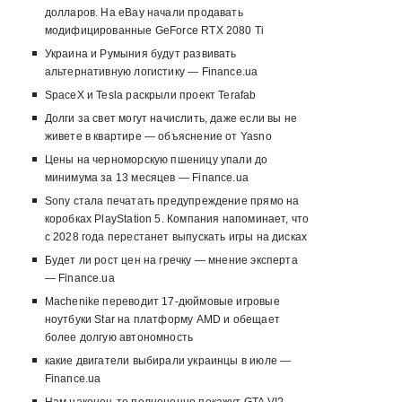
долларов. На eBay начали продавать
модифицированные GeForce RTX 2080 Ti
Украина и Румыния будут развивать
альтернативную логистику — Finance.ua
SpaceX и Tesla раскрыли проект Terafab
Долги за свет могут начислить, даже если вы не
живете в квартире — объяснение от Yasno
Цены на черноморскую пшеницу упали до
минимума за 13 месяцев — Finance.ua
Sony стала печатать предупреждение прямо на
коробках PlayStation 5. Компания напоминает, что
с 2028 года перестанет выпускать игры на дисках
Будет ли рост цен на гречку — мнение эксперта
— Finance.ua
Machenike переводит 17-дюймовые игровые
ноутбуки Star на платформу AMD и обещает
более долгую автономность
какие двигатели выбирали украинцы в июле —
Finance.ua