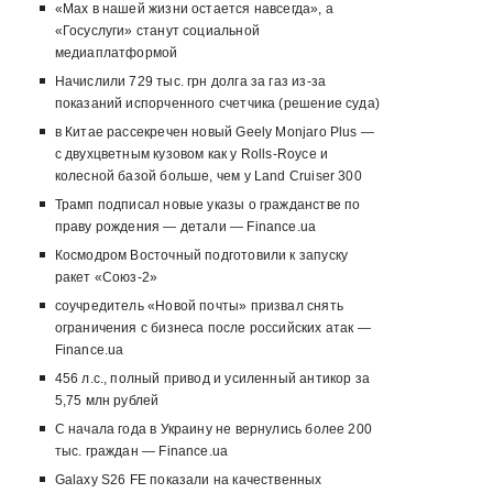
«Max в нашей жизни остается навсегда», а
«Госуслуги» станут социальной
медиаплатформой
Начислили 729 тыс. грн долга за газ из-за
показаний испорченного счетчика (решение суда)
в Китае рассекречен новый Geely Monjaro Plus —
с двухцветным кузовом как у Rolls-Royce и
колесной базой больше, чем у Land Cruiser 300
Трамп подписал новые указы о гражданстве по
праву рождения — детали — Finance.ua
Космодром Восточный подготовили к запуску
ракет «Союз-2»
соучредитель «Новой почты» призвал снять
ограничения с бизнеса после российских атак —
Finance.ua
456 л.с., полный привод и усиленный антикор за
5,75 млн рублей
С начала года в Украину не вернулись более 200
тыс. граждан — Finance.ua
Galaxy S26 FE показали на качественных