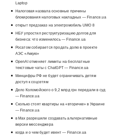
Laptop
Налоговая назвала основные причины
блокирования налоговых накладных — Finance.ua
открыт предзаказ на электромобиль UMO 8
НБУ упростил реструктуризацию долгов для
бизнеса: что изменилось — Finance.ua
Росатом собирается продать долю в проекте
АЭС «Аккую»
OpenAI отменяет лимиты на бесплатные
текстовые чаты с ChatGPT — Finance.ua
Минцифры РФ не будет ограничивать детям
доступ к соцсетям
Дело Коломойского о 9,2 млрд грн передали в суд
— Finance.ua
Сколько стоят квартиры на «вторичке» в Украине
— Finance.ua
в Max разрешили создавать альтернативные
версии мессенджера
когда и о чем будет ивент — Finance.ua