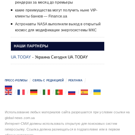
рендерах за месяц до премьеры
какие преимущества могут получить ныне VIP-
клиенты банков — Finance.ua
Астронавты NASA выполнили выход в открытый
космос для модификации энергосистемы МКС
НАШИ ПАРТНЁРЫ
UA.TODAY
- Украина Сегодня UA.TODAY
ПРЕСС-РЕЛИЗЫ
СВЯЗЬ С РЕДАКЦИЕЙ
РЕКЛАМА
Использование любых материалов сайта разрешается при условии ссылки на
global-news.com.ua
Интернет-СМИ должны использовать открытую для поисковых систем
гиперссылку. Ссылка должна размещаться в подзаголовке или в первом