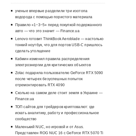
ученые впервые разделили три изотопа
водорода с помощью пористого материала
Правило «1−3−5» перед покупкой подержанного
авто — что это значит — Finance.ua
Lenovo готовит ThinkBook Aeroblade — настолько
тонкий ноутбук, что для портов USB-C пришлось
сделать утолщение
Кабмин изменил правила распределения
электроэнергии для критических объектов
Zotac подарила пользователю GeForce RTX 5090
после четырех безуспешных попыток
отремонтировать RTX 4090
Сколько на самом деле стоит земля в Украине —
Finance.ua
ТОП сайтов для трейдеров криптовалют: где
искать аналитику, работу и профессиональное
сообщество
Маленький NUC, но игровой и от Asus.
Представлен ROG NUC 16 с GeForce RTX 5070 Ti