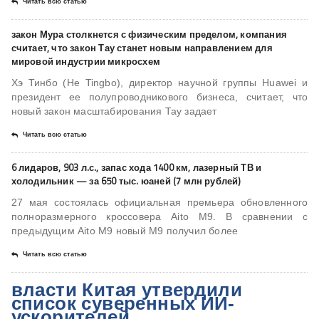
Читать всю статью
закон Мура столкнется с физическим пределом, компания
считает, что закон Тау станет новым направлением для
мировой индустрии микросхем
Хэ Тинбо (He Tingbo), директор научной группы Huawei и
президент ее полупроводникового бизнеса, считает, что
новый закон масштабирования Тау задает
Читать всю статью
6 лидаров, 903 л.с., запас хода 1400 км, лазерный ТВ и
холодильник — за 650 тыс. юаней (7 млн рублей)
27 мая состоялась официальная премьера обновленного
полноразмерного кроссовера Aito M9. В сравнении с
предыдущим Aito M9 новый M9 получил более
Читать всю статью
власти Китая утвердили
список суверенных ИИ-
ускорителей