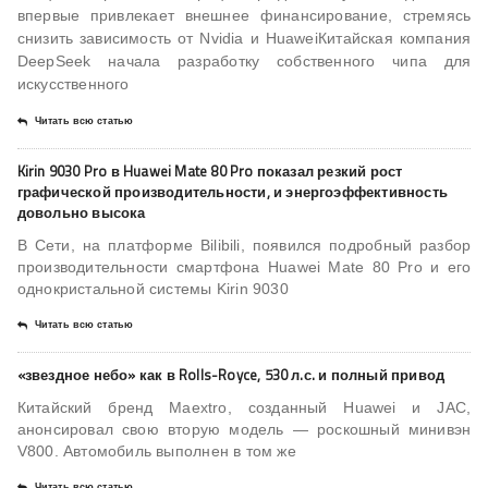
впервые привлекает внешнее финансирование, стремясь
снизить зависимость от Nvidia и HuaweiКитайская компания
DeepSeek начала разработку собственного чипа для
искусственного
Читать всю статью
Kirin 9030 Pro в Huawei Mate 80 Pro показал резкий рост
графической производительности, и энергоэффективность
довольно высока
В Сети, на платформе Bilibili, появился подробный разбор
производительности смартфона Huawei Mate 80 Pro и его
однокристальной системы Kirin 9030
Читать всю статью
«звездное небо» как в Rolls-Royce, 530 л.с. и полный привод
Китайский бренд Maextro, созданный Huawei и JAC,
анонсировал свою вторую модель — роскошный минивэн
V800. Автомобиль выполнен в том же
Читать всю статью