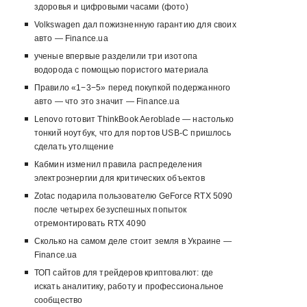
здоровья и цифровыми часами (фото)
Volkswagen дал пожизненную гарантию для своих
авто — Finance.ua
ученые впервые разделили три изотопа
водорода с помощью пористого материала
Правило «1−3−5» перед покупкой подержанного
авто — что это значит — Finance.ua
Lenovo готовит ThinkBook Aeroblade — настолько
тонкий ноутбук, что для портов USB-C пришлось
сделать утолщение
Кабмин изменил правила распределения
электроэнергии для критических объектов
Zotac подарила пользователю GeForce RTX 5090
после четырех безуспешных попыток
отремонтировать RTX 4090
Сколько на самом деле стоит земля в Украине —
Finance.ua
ТОП сайтов для трейдеров криптовалют: где
искать аналитику, работу и профессиональное
сообщество