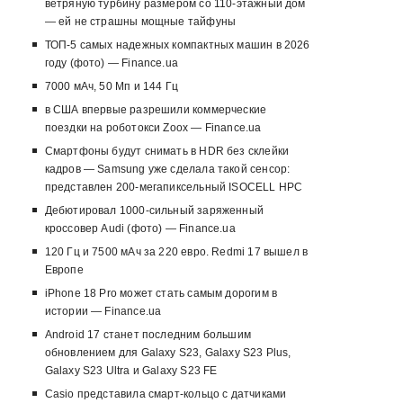
ветряную турбину размером со 110-этажный дом
— ей не страшны мощные тайфуны
ТОП-5 самых надежных компактных машин в 2026
году (фото) — Finance.ua
7000 мАч, 50 Мп и 144 Гц
в США впервые разрешили коммерческие
поездки на роботокси Zoox — Finance.ua
Смартфоны будут снимать в HDR без склейки
кадров — Samsung уже сделала такой сенсор:
представлен 200-мегапиксельный ISOCELL HPC
Дебютировал 1000-сильный заряженный
кроссовер Audi (фото) — Finance.ua
120 Гц и 7500 мАч за 220 евро. Redmi 17 вышел в
Европе
iPhone 18 Pro может стать самым дорогим в
истории — Finance.ua
Android 17 станет последним большим
обновлением для Galaxy S23, Galaxy S23 Plus,
Galaxy S23 Ultra и Galaxy S23 FE
Casio представила смарт-кольцо с датчиками