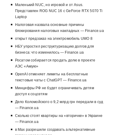
Маленький NUC, но игровой и от Asus.
Представлен ROG NUC 16 с GeForce RTX 5070 Ti
Laptop
Налоговая назвала основные причины
блокирования налоговых накладных — Finance.ua
открыт предзаказ на электромобиль UMO 8
НБУ упростил реструктуризацию долгов для
бизнеса: что изменилось — Finance.ua
Росатом собирается продать долю в проекте
АЭС «Аккую»
OpenAI отменяет лимиты на бесплатные
текстовые чаты с ChatGPT — Finance.ua
Минцифры РФ не будет ограничивать детям
доступ к соцсетям
Дело Коломойского о 9,2 млрд грн передали в суд
— Finance.ua
Сколько стоят квартиры на «вторичке» в Украине
— Finance.ua
в Max разрешили создавать альтернативные