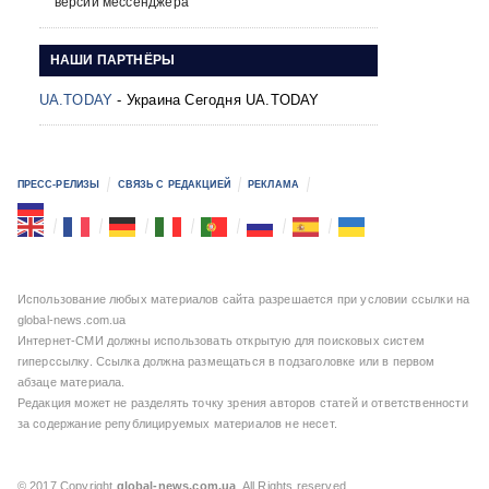
версии мессенджера
НАШИ ПАРТНЁРЫ
UA.TODAY
- Украина Сегодня UA.TODAY
ПРЕСС-РЕЛИЗЫ
СВЯЗЬ С РЕДАКЦИЕЙ
РЕКЛАМА
Использование любых материалов сайта разрешается при условии ссылки на
global-news.com.ua
Интернет-СМИ должны использовать открытую для поисковых систем
гиперссылку. Ссылка должна размещаться в подзаголовке или в первом
абзаце материала.
Редакция может не разделять точку зрения авторов статей и ответственности
за содержание републицируемых материалов не несет.
© 2017 Copyright
global-news.com.ua
. All Rights reserved.